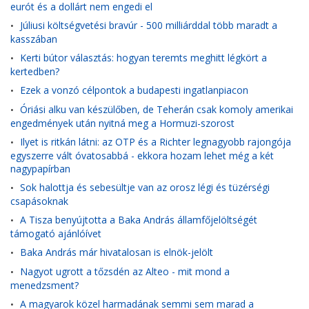
eurót és a dollárt nem engedi el
Júliusi költségvetési bravúr - 500 milliárddal több maradt a
•
kasszában
Kerti bútor választás: hogyan teremts meghitt légkört a
•
kertedben?
Ezek a vonzó célpontok a budapesti ingatlanpiacon
•
Óriási alku van készülőben, de Teherán csak komoly amerikai
•
engedmények után nyitná meg a Hormuzi-szorost
Ilyet is ritkán látni: az OTP és a Richter legnagyobb rajongója
•
egyszerre vált óvatosabbá - ekkora hozam lehet még a két
nagypapírban
Sok halottja és sebesültje van az orosz légi és tüzérségi
•
csapásoknak
A Tisza benyújtotta a Baka András államfőjelöltségét
•
támogató ajánlóívet
Baka András már hivatalosan is elnök-jelölt
•
Nagyot ugrott a tőzsdén az Alteo - mit mond a
•
menedzsment?
A magyarok közel harmadának semmi sem marad a
•