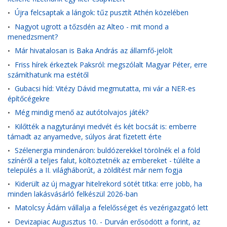
Újra felcsaptak a lángok: tűz pusztít Athén közelében
•
Nagyot ugrott a tőzsdén az Alteo - mit mond a
•
menedzsment?
Már hivatalosan is Baka András az államfő-jelölt
•
Friss hírek érkeztek Paksról: megszólalt Magyar Péter, erre
•
számíthatunk ma estétől
Gubacsi híd: Vitézy Dávid megmutatta, mi vár a NER-es
•
építőcégekre
Még mindig menő az autótolvajos játék?
•
Kilőtték a nagyturányi medvét és két bocsát is: emberre
•
támadt az anyamedve, súlyos árat fizetett érte
Szélenergia mindenáron: buldózerekkel törölnék el a föld
•
színéről a teljes falut, költöztetnék az embereket - túlélte a
település a II. világháborút, a zöldítést már nem fogja
Kiderült az új magyar hitelrekord sötét titka: erre jobb, ha
•
minden lakásvásárló felkészül 2026-ban
Matolcsy Ádám vállalja a felelősséget és vezérigazgató lett
•
Devizapiac Augusztus 10. - Durván erősödött a forint, az
•