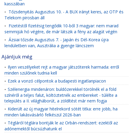
kasszában
Tőzsdenyitás Augusztus 10. - A BUX irányt keres, az OTP és
•
Telekom pirosban áll
Fizetéstől fizetésig tengődik 10-ből 3 magyar: nem marad
•
semmijük hó végére, de már látszik a fény az alagút végén
Ázsiai tőzsde Augusztus 7. - Japán és Dél-Korea újra
•
lendületben van, Ausztrália a gyenge láncszem
Ajánljuk még
Ilyen veszélyeket rejt a magyar játszóterek harmada: erről
•
minden szülőnek tudnia kell
Ezek a vonzó célpontok a budapesti ingatlanpiacon
•
Szélenergia mindenáron: buldózerekkel törölnék el a föld
•
színéről a teljes falut, költöztetnék az embereket - túlélte a
település a II. világháborút, a zöldítést már nem fogja
Kiderült az új magyar hitelrekord sötét titka: erre jobb, ha
•
minden lakásvásárló felkészül 2026-ban
Tégláról téglára bontják le az Orbán-rendszert: ezektől az
•
adónemektől búcsúzhatunk el