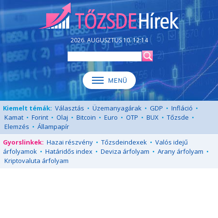
2026. AUGUSZTUS 10. 12:14
Kiemelt témák:
Választás
•
Üzemanyagárak
•
GDP
•
Infláció
•
Kamat
•
Forint
•
Olaj
•
Bitcoin
•
Euro
•
OTP
•
BUX
•
Tőzsde
•
Elemzés
•
Állampapír
Gyorslinkek:
Hazai részvény
•
Tőzsdeindexek
•
Valós idejű
árfolyamok
•
Határidős index
•
Deviza árfolyam
•
Arany árfolyam
•
Kriptovaluta árfolyam