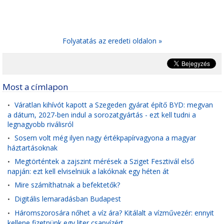
Folyatatás az eredeti oldalon »
Most a címlapon
Váratlan kihívót kapott a Szegeden gyárat építő BYD: megvan
•
a dátum, 2027-ben indul a sorozatgyártás - ezt kell tudni a
legnagyobb riválisról
Sosem volt még ilyen nagy értékpapírvagyona a magyar
•
háztartásoknak
Megtörténtek a zajszint mérések a Sziget Fesztivál első
•
napján: ezt kell elviselniük a lakóknak egy héten át
Mire számíthatnak a befektetők?
•
Digitális lemaradásban Budapest
•
Háromszorosára nőhet a víz ára? Kitálalt a vízművezér: ennyit
•
kellene fizetnünk egy liter csapvízért