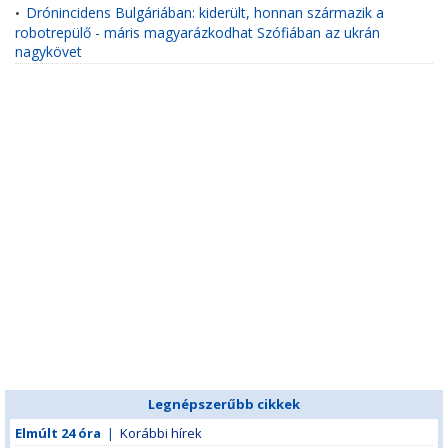
Drónincidens Bulgáriában: kiderült, honnan származik a
•
robotrepülő - máris magyarázkodhat Szófiában az ukrán
nagykövet
Legnépszerűbb cikkek
Elmúlt 24 óra
|
Korábbi hírek