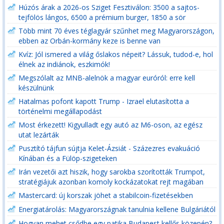
Húzós árak a 2026-os Sziget Fesztiválon: 3500 a sajtos-
tejfölös lángos, 6500 a prémium burger, 1850 a sör
Több mint 70 éves téglagyár szűnhet meg Magyarországon,
ebben az Orbán-kormány keze is benne van
Kvíz: Jól ismered a világ őslakos népeit? Lássuk, tudod-e, hol
élnek az indiánok, eszkimók!
Megszólalt az MNB-alelnök a magyar euróról: erre kell
készülnünk
Hatalmas pofont kapott Trump - Izrael elutasította a
történelmi megállapodást
Most érkezett! Kigyulladt egy autó az M6-oson, az egész
utat lezárták
Pusztító tájfun sújtja Kelet-Ázsiát - Százezres evakuáció
Kínában és a Fülöp-szigeteken
Irán vezetői azt hiszik, hogy sarokba szorították Trumpot,
stratégiájuk azonban komoly kockázatokat rejt magában
Mastercard: új korszak jöhet a stabilcoin-fizetésekben
Energiatárolás: Magyarországnak tanulnia kellene Bulgáriától
Hogyan mehet csődbe egy patika Budapest kellős közepén?