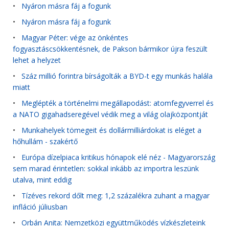
•
Nyáron másra fáj a fogunk
•
Nyáron másra fáj a fogunk
•
Magyar Péter: vége az önkéntes
fogyasztáscsökkentésnek, de Pakson bármikor újra feszült
lehet a helyzet
•
Száz millió forintra bírságolták a BYD-t egy munkás halála
miatt
•
Meglépték a történelmi megállapodást: atomfegyverrel és
a NATO gigahadseregével védik meg a világ olajközpontját
•
Munkahelyek tömegeit és dollármilliárdokat is eléget a
hőhullám - szakértő
•
Európa dízelpiaca kritikus hónapok elé néz - Magyarország
sem marad érintetlen: sokkal inkább az importra leszünk
utalva, mint eddig
•
Tízéves rekord dőlt meg: 1,2 százalékra zuhant a magyar
infláció júliusban
•
Orbán Anita: Nemzetközi együttműködés vízkészleteink