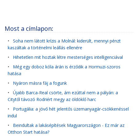
Most a címlapon:
•
Soha nem látott krízis a Molnál: kiderült, mennyi pénzt
kaszáltak a történelmi leállás ellenére
•
Hihetetlen mit hoztak létre mesterséges intelligenciával
•
Még egy doboz kóla árán is érződik a Hormuzi-szoros
hatása
•
Nyáron másra fáj a fogunk
•
Újabb Barca-Real csörte, ám ezúttal nem a pályán: a
Citytől távozó Rodriért megy az öldöklő harc
•
Portugália: a jövő hét jelentős üzemanyagár-csökkenéssel
indul
•
Beindultak a lakásépítések Magyarországon - Ez már az
Otthon Start hatása?