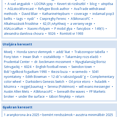
•
A vad angyalok
•
LOONA yyxy
•
Kevert sti rizslisztbl
•
blog
•
utnptlsa
•
AGLstockforecast
•
Refugee Book author
•
AvaTrade withdrawal
methods
•
David Blair
•
KatharineHepburn
•
coverage
•
indamail pop3
bellts
•
tags
•
nyďż˝
•
Csepreghy Ferenc
•
ASMonacoFC
•
Alkalmazások frissítése
•
62,01,nAyAhwzj
•
a verseny vege
•
ASALocalRun
•
Xiaomi rfolyam
•
P mobil glya
•
fancybox
•
149(1)
•
alexandra danilova choura
•
9326
•
Romlott vr 1993
Utoljára keresett
Mixelj
•
Honda szervz vlemnyek
•
adďż˝ikat
•
Trabzonspor tabella
•
Fony Istvn
•
Irwan Shah
•
osztalékotp
•
Takarmány rozs eladó
•
Prudential Center
•
dr. beckmann mossment
•
Nyugtalanság Borisz
Sztrugackij
•
6024
•
English football news
•
Swindon town
•
Bďż˝rgyilkost fogadtam 1990
•
tkezsi buza
•
w semedo
•
S041
nyomtatvny
•
Edith Bowman
•
12 ďż˝v rabszolgasďż˝g
•
Complementary
color wheel
•
Darksiders Genesis Switch
•
Oil price etoro
•
huladék
•
kilszmra
•
reggel,baumag
•
Serena (Pokémon)
•
will evans messenger
•
Austin Allen Mets
•
ASMonacoFC
•
beneath the waves
•
FP Markets
broker
•
under the surface
•
tábori fénykép
•
return
Gyakran keresett
1 aranykorona ára 2025
•
bemért rendszámok
•
ausztria minimálbér 2025