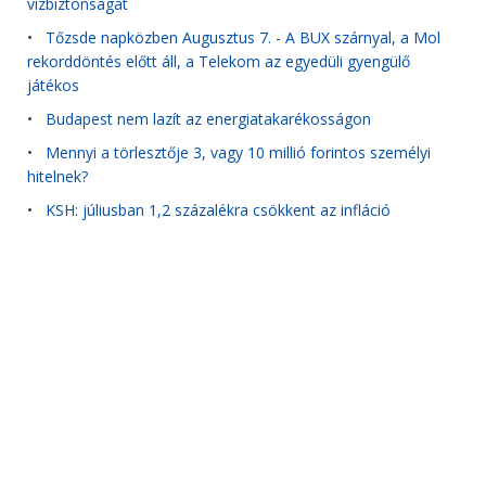
vízbiztonságát
•
Tőzsde napközben Augusztus 7. - A BUX szárnyal, a Mol
rekorddöntés előtt áll, a Telekom az egyedüli gyengülő
játékos
•
Budapest nem lazít az energiatakarékosságon
•
Mennyi a törlesztője 3, vagy 10 millió forintos személyi
hitelnek?
•
KSH: júliusban 1,2 százalékra csökkent az infláció