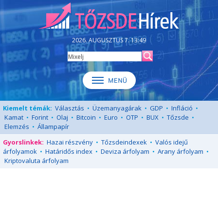
2026. AUGUSZTUS 7. 13:49
Kiemelt témák:
Választás
•
Üzemanyagárak
•
GDP
•
Infláció
•
Kamat
•
Forint
•
Olaj
•
Bitcoin
•
Euro
•
OTP
•
BUX
•
Tőzsde
•
Elemzés
•
Állampapír
Gyorslinkek:
Hazai részvény
•
Tőzsdeindexek
•
Valós idejű
árfolyamok
•
Határidős index
•
Deviza árfolyam
•
Arany árfolyam
•
Kriptovaluta árfolyam