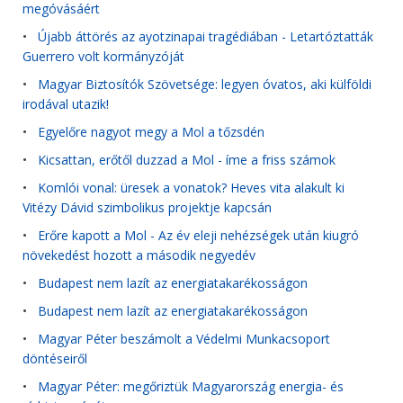
megóvásáért
•
Újabb áttörés az ayotzinapai tragédiában - Letartóztatták
Guerrero volt kormányzóját
•
Magyar Biztosítók Szövetsége: legyen óvatos, aki külföldi
irodával utazik!
•
Egyelőre nagyot megy a Mol a tőzsdén
•
Kicsattan, erőtől duzzad a Mol - íme a friss számok
•
Komlói vonal: üresek a vonatok? Heves vita alakult ki
Vitézy Dávid szimbolikus projektje kapcsán
•
Erőre kapott a Mol - Az év eleji nehézségek után kiugró
növekedést hozott a második negyedév
•
Budapest nem lazít az energiatakarékosságon
•
Budapest nem lazít az energiatakarékosságon
•
Magyar Péter beszámolt a Védelmi Munkacsoport
döntéseiről
•
Magyar Péter: megőriztük Magyarország energia- és