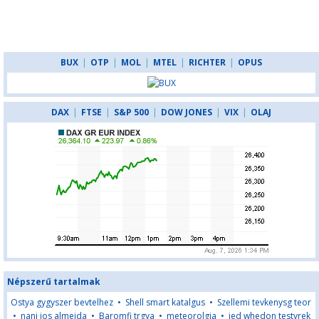
BUX
|
OTP
|
MOL
|
MTEL
|
RICHTER
|
OPUS
DAX
|
FTSE
|
S&P 500
|
DOW JONES
|
VIX
|
OLAJ
Népszerű tartalmak
Ostya gygyszer bevtelhez
•
Shell smart katalgus
•
Szellemi tevkenysg teor
•
nani jos almeida
•
Baromfi trgya
•
meteorolgia
•
jed whedon testvrek