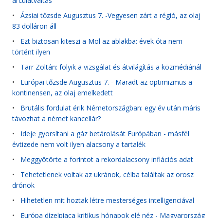
arculatváltás
•
Ázsiai tőzsde Augusztus 7. -Vegyesen zárt a régió, az olaj
83 dolláron áll
•
Ezt biztosan kiteszi a Mol az ablakba: évek óta nem
történt ilyen
•
Tarr Zoltán: folyik a vizsgálat és átvilágítás a közmédiánál
•
Európai tőzsde Augusztus 7. - Maradt az optimizmus a
kontinensen, az olaj emelkedett
•
Brutális fordulat érik Németországban: egy év után máris
távozhat a német kancellár?
•
Ideje gyorsítani a gáz betárolását Európában - másfél
évtizede nem volt ilyen alacsony a tartalék
•
Meggyötörte a forintot a rekordalacsony inflációs adat
•
Tehetetlenek voltak az ukránok, célba találtak az orosz
drónok
•
Hihetetlen mit hoztak létre mesterséges intelligenciával
•
Európa dízelpiaca kritikus hónapok elé néz - Magyarország