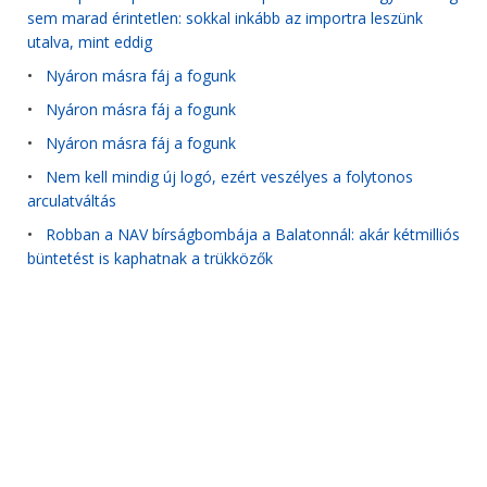
sem marad érintetlen: sokkal inkább az importra leszünk
utalva, mint eddig
•
Nyáron másra fáj a fogunk
•
Nyáron másra fáj a fogunk
•
Nyáron másra fáj a fogunk
•
Nem kell mindig új logó, ezért veszélyes a folytonos
arculatváltás
•
Robban a NAV bírságbombája a Balatonnál: akár kétmilliós
büntetést is kaphatnak a trükközők