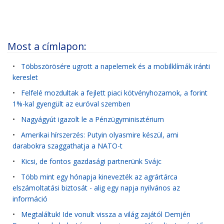
Most a címlapon:
•
Többszörösére ugrott a napelemek és a mobilklímák iránti
kereslet
•
Felfelé mozdultak a fejlett piaci kötvényhozamok, a forint
1%-kal gyengült az euróval szemben
•
Nagyágyút igazolt le a Pénzügyminisztérium
•
Amerikai hírszerzés: Putyin olyasmire készül, ami
darabokra szaggathatja a NATO-t
•
Kicsi, de fontos gazdasági partnerünk Svájc
•
Több mint egy hónapja kinevezték az agrártárca
elszámoltatási biztosát - alig egy napja nyilvános az
információ
•
Megtaláltuk! Ide vonult vissza a világ zajától Demjén