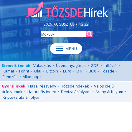
2026. AUGUSZTUS 7. 12:32
Kiemelt témák:
Választás
•
Üzemanyagárak
•
GDP
•
Infláció
•
Kamat
•
Forint
•
Olaj
•
Bitcoin
•
Euro
•
OTP
•
BUX
•
Tőzsde
•
Elemzés
•
Állampapír
Gyorslinkek:
Hazai részvény
•
Tőzsdeindexek
•
Valós idejű
árfolyamok
•
Határidős index
•
Deviza árfolyam
•
Arany árfolyam
•
Kriptovaluta árfolyam