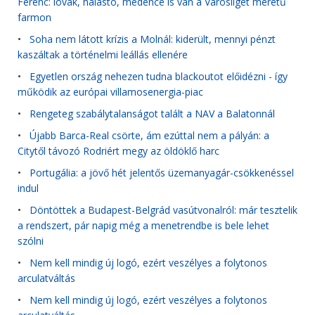
Ferenc: lovak, halastó, medence is van a Városliget méretű
farmon
•
Soha nem látott krízis a Molnál: kiderült, mennyi pénzt
kaszáltak a történelmi leállás ellenére
•
Egyetlen ország nehezen tudna blackoutot előidézni - így
működik az európai villamosenergia-piac
•
Rengeteg szabálytalanságot talált a NAV a Balatonnál
•
Újabb Barca-Real csörte, ám ezúttal nem a pályán: a
Citytől távozó Rodriért megy az öldöklő harc
•
Portugália: a jövő hét jelentős üzemanyagár-csökkenéssel
indul
•
Döntöttek a Budapest-Belgrád vasútvonalról: már tesztelik
a rendszert, pár napig még a menetrendbe is bele lehet
szólni
•
Nem kell mindig új logó, ezért veszélyes a folytonos
arculatváltás
•
Nem kell mindig új logó, ezért veszélyes a folytonos