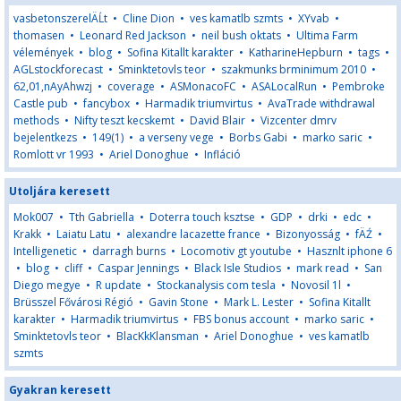
vasbetonszerelÄĹt
•
Cline Dion
•
ves kamatlb szmts
•
XYvab
•
thomasen
•
Leonard Red Jackson
•
neil bush oktats
•
Ultima Farm
vélemények
•
blog
•
Sofina Kitallt karakter
•
KatharineHepburn
•
tags
•
AGLstockforecast
•
Sminktetovls teor
•
szakmunks brminimum 2010
•
62,01,nAyAhwzj
•
coverage
•
ASMonacoFC
•
ASALocalRun
•
Pembroke
Castle pub
•
fancybox
•
Harmadik triumvirtus
•
AvaTrade withdrawal
methods
•
Nifty teszt kecskemt
•
David Blair
•
Vizcenter dmrv
bejelentkezs
•
149(1)
•
a verseny vege
•
Borbs Gabi
•
marko saric
•
Romlott vr 1993
•
Ariel Donoghue
•
Infláció
Utoljára keresett
Mok007
•
Tth Gabriella
•
Doterra touch ksztse
•
GDP
•
drki
•
edc
•
Krakk
•
Laiatu Latu
•
alexandre lacazette france
•
Bizonyosság
•
fÄŹ
•
Intelligenetic
•
darragh burns
•
Locomotiv gt youtube
•
Hasznlt iphone 6
•
blog
•
cliff
•
Caspar Jennings
•
Black Isle Studios
•
mark read
•
San
Diego megye
•
R update
•
Stockanalysis com tesla
•
Novosil 1l
•
Brüsszel Fővárosi Régió
•
Gavin Stone
•
Mark L. Lester
•
Sofina Kitallt
karakter
•
Harmadik triumvirtus
•
FBS bonus account
•
marko saric
•
Sminktetovls teor
•
BlacKkKlansman
•
Ariel Donoghue
•
ves kamatlb
szmts
Gyakran keresett