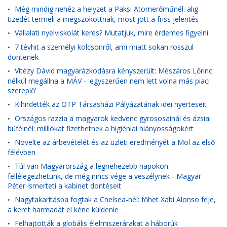
Még mindig nehéz a helyzet a Paksi Atomerőműnél: alig
•
tizedét termeli a megszokottnak, most jött a friss jelentés
Vállalati nyelviskolát keres? Mutatjuk, mire érdemes figyelni
•
7 tévhit a személyi kölcsönről, ami miatt sokan rosszul
•
döntenek
Vitézy Dávid magyarázkodásra kényszerült: Mészáros Lőrinc
•
nélkül megállna a MÁV - 'egyszerűen nem lett volna más piaci
szereplő'
Kihirdették az OTP Társasházi Pályázatának idei nyerteseit
•
Országos razzia a magyarok kedvenc gyrososainál és ázsiai
•
büféinél: milliókat fizethetnek a higiéniai hiányosságokért
Növelte az árbevételét és az üzleti eredményét a Mol az első
•
félévben
Túl van Magyarország a legnehezebb napokon:
•
fellélegezhetünk, de még nincs vége a veszélynek - Magyar
Péter ismerteti a kabinet döntéseit
Nagytakarításba fogtak a Chelsea-nél: főhet Xabi Alonso feje,
•
a keret harmadát el kéne küldenie
Felhajtották a globális élelmiszerárakat a háborúk
•