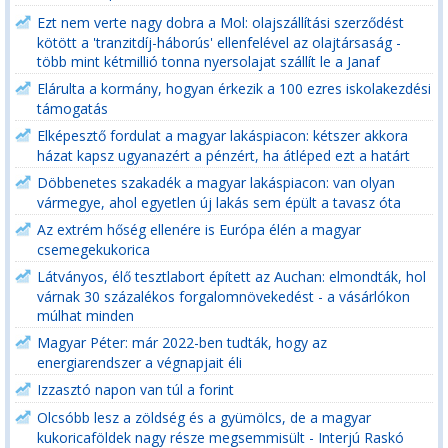
Ezt nem verte nagy dobra a Mol: olajszállítási szerződést
kötött a 'tranzitdíj-háborús' ellenfelével az olajtársaság -
több mint kétmillió tonna nyersolajat szállít le a Janaf
Elárulta a kormány, hogyan érkezik a 100 ezres iskolakezdési
támogatás
Elképesztő fordulat a magyar lakáspiacon: kétszer akkora
házat kapsz ugyanazért a pénzért, ha átléped ezt a határt
Döbbenetes szakadék a magyar lakáspiacon: van olyan
vármegye, ahol egyetlen új lakás sem épült a tavasz óta
Az extrém hőség ellenére is Európa élén a magyar
csemegekukorica
Látványos, élő tesztlabort épített az Auchan: elmondták, hol
várnak 30 százalékos forgalomnövekedést - a vásárlókon
múlhat minden
Magyar Péter: már 2022-ben tudták, hogy az
energiarendszer a végnapjait éli
Izzasztó napon van túl a forint
Olcsóbb lesz a zöldség és a gyümölcs, de a magyar
kukoricaföldek nagy része megsemmisült - Interjú Raskó