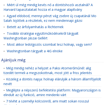
Miért ül még mindig kevés nő a döntéshozói asztalnál? A
•
Harvard tapasztalatait hozza el a magyar alapítvány
Agyad eldobod, mennyi pénzt vág zsebre új csapatánál Mo
•
Salah: kijöttek a részletek, ez nem mindennapi gázsi
Betett az árfolyamhatás a Richternek
•
További stratégiai együttműködésekről tárgyalt
•
Washingtonban Jászai Gellért
Most akkor ledolgozós szombat lesz holnap, vagy sem?
•
Washingtonban tárgyalt a 4iG elnöke
•
Ajánljuk még
Még mindig nehéz a helyzet a Paksi Atomerőműnél: alig
•
tizedét termeli a megszokottnak, most jött a friss jelentés
Közeleg a döntés napja: holnap elárulják a három államfőjelölt
•
nevét
Meglépte a népszerű befektetési platform: Magyarországon is
•
elindult az új funkció, amire mindenki várt
7 tévhit a személyi kölcsönről, ami miatt sokan rosszul
•