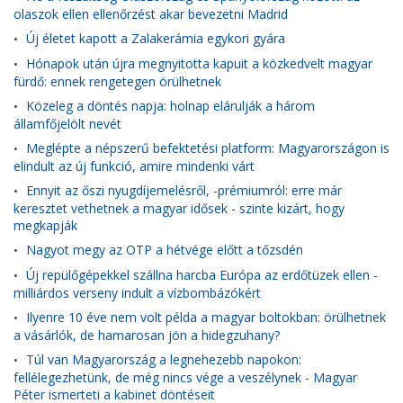
olaszok ellen ellenőrzést akar bevezetni Madrid
Új életet kapott a Zalakerámia egykori gyára
•
Hónapok után újra megnyitotta kapuit a közkedvelt magyar
•
fürdő: ennek rengetegen örülhetnek
Közeleg a döntés napja: holnap elárulják a három
•
államfőjelölt nevét
Meglépte a népszerű befektetési platform: Magyarországon is
•
elindult az új funkció, amire mindenki várt
Ennyit az őszi nyugdíjemelésről, -prémiumról: erre már
•
keresztet vethetnek a magyar idősek - szinte kizárt, hogy
megkapják
Nagyot megy az OTP a hétvége előtt a tőzsdén
•
Új repülőgépekkel szállna harcba Európa az erdőtüzek ellen -
•
milliárdos verseny indult a vízbombázókért
Ilyenre 10 éve nem volt példa a magyar boltokban: örülhetnek
•
a vásárlók, de hamarosan jön a hidegzuhany?
Túl van Magyarország a legnehezebb napokon:
•
fellélegezhetünk, de még nincs vége a veszélynek - Magyar
Péter ismerteti a kabinet döntéseit