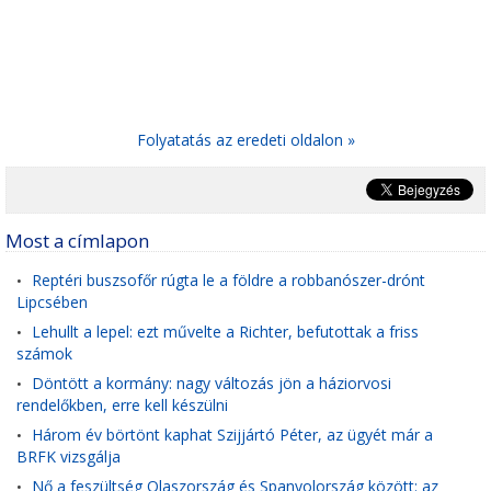
Folyatatás az eredeti oldalon »
Most a címlapon
Reptéri buszsofőr rúgta le a földre a robbanószer-drónt
•
Lipcsében
Lehullt a lepel: ezt művelte a Richter, befutottak a friss
•
számok
Döntött a kormány: nagy változás jön a háziorvosi
•
rendelőkben, erre kell készülni
Három év börtönt kaphat Szijjártó Péter, az ügyét már a
•
BRFK vizsgálja
Nő a feszültség Olaszország és Spanyolország között: az
•