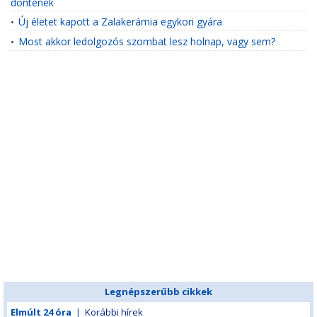
döntenek
Új életet kapott a Zalakerámia egykori gyára
•
Most akkor ledolgozós szombat lesz holnap, vagy sem?
•
Legnépszerűbb cikkek
Elmúlt 24 óra
|
Korábbi hírek