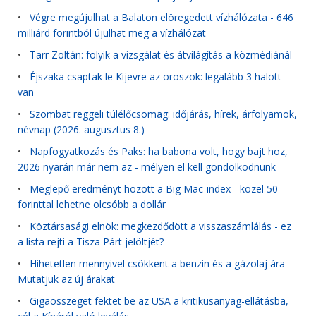
•
Végre megújulhat a Balaton elöregedett vízhálózata - 646
milliárd forintból újulhat meg a vízhálózat
•
Tarr Zoltán: folyik a vizsgálat és átvilágítás a közmédiánál
•
Éjszaka csaptak le Kijevre az oroszok: legalább 3 halott
van
•
Szombat reggeli túlélőcsomag: időjárás, hírek, árfolyamok,
névnap (2026. augusztus 8.)
•
Napfogyatkozás és Paks: ha babona volt, hogy bajt hoz,
2026 nyarán már nem az - mélyen el kell gondolkodnunk
•
Meglepő eredményt hozott a Big Mac-index - közel 50
forinttal lehetne olcsóbb a dollár
•
Köztársasági elnök: megkezdődött a visszaszámlálás - ez
a lista rejti a Tisza Párt jelöltjét?
•
Hihetetlen mennyivel csökkent a benzin és a gázolaj ára -
Mutatjuk az új árakat
•
Gigaösszeget fektet be az USA a kritikusanyag-ellátásba,