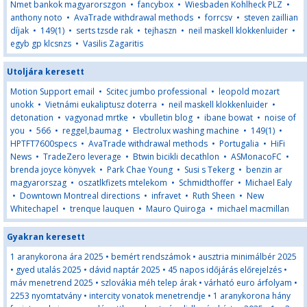
Nmet bankok magyarorszgon
•
fancybox
•
Wiesbaden Kohlheck PLZ
•
anthony noto
•
AvaTrade withdrawal methods
•
forrcsv
•
steven zaillian
díjak
•
149(1)
•
serts tzsde rak
•
tejhaszn
•
neil maskell klokkenluider
•
egyb gp klcsnzs
•
Vasilis Zagaritis
Utoljára keresett
Motion Support email
•
Scitec jumbo professional
•
leopold mozart
unokk
•
Vietnámi eukaliptusz doterra
•
neil maskell klokkenluider
•
detonation
•
vagyonad mrtke
•
vbulletin blog
•
ibane bowat
•
noise of
you
•
566
•
reggel,baumag
•
Electrolux washing machine
•
149(1)
•
HPTFT7600specs
•
AvaTrade withdrawal methods
•
Portugalia
•
HiFi
News
•
TradeZero leverage
•
Btwin bicikli decathlon
•
ASMonacoFC
•
brenda joyce könyvek
•
Park Chae Young
•
Susi s Tekerg
•
benzin ar
magyarorszag
•
oszatlkfizets mtelekom
•
Schmidthoffer
•
Michael Ealy
•
Downtown Montreal directions
•
infravet
•
Ruth Sheen
•
New
Whitechapel
•
trenque lauquen
•
Mauro Quiroga
•
michael macmillan
Gyakran keresett
1 aranykorona ára 2025
•
bemért rendszámok
•
ausztria minimálbér 2025
•
gyed utalás 2025
•
dávid naptár 2025
•
45 napos időjárás előrejelzés
•
máv menetrend 2025
•
szlovákia méh telep árak
•
várható euro árfolyam
•
2253 nyomtatvány
•
intercity vonatok menetrendje
•
1 aranykorona hány