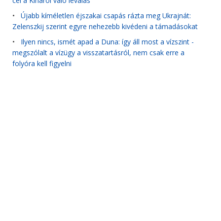
cél a Kínáról való leválás
•
Újabb kíméletlen éjszakai csapás rázta meg Ukrajnát:
Zelenszkij szerint egyre nehezebb kivédeni a támadásokat
•
Ilyen nincs, ismét apad a Duna: így áll most a vízszint -
megszólalt a vízügy a visszatartásról, nem csak erre a
folyóra kell figyelni