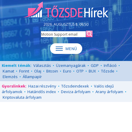
2026. AUGUSZTUS 8. 08:50
Kiemelt témák:
Választás
•
Üzemanyagárak
•
GDP
•
Infláció
•
Kamat
•
Forint
•
Olaj
•
Bitcoin
•
Euro
•
OTP
•
BUX
•
Tőzsde
•
Elemzés
•
Állampapír
Gyorslinkek:
Hazai részvény
•
Tőzsdeindexek
•
Valós idejű
árfolyamok
•
Határidős index
•
Deviza árfolyam
•
Arany árfolyam
•
Kriptovaluta árfolyam