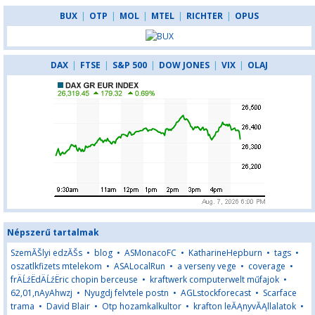
BUX
|
OTP
|
MOL
|
MTEL
|
RICHTER
|
OPUS
DAX
|
FTSE
|
S&P 500
|
DOW JONES
|
VIX
|
OLAJ
Népszerű tartalmak
SzemĂŠlyi edzĂŠs
•
blog
•
ASMonacoFC
•
KatharineHepburn
•
tags
•
oszatlkfizets mtelekom
•
ASALocalRun
•
a verseny vege
•
coverage
•
frÄĹźËdÄĹźËric chopin berceuse
•
kraftwerk computerwelt műfajok
•
62,01,nAyAhwzj
•
Nyugdj felvtele postn
•
AGLstockforecast
•
Scarface
trama
•
David Blair
•
Otp hozamkalkultor
•
krafton leĂĄnyvĂĄllalatok
•