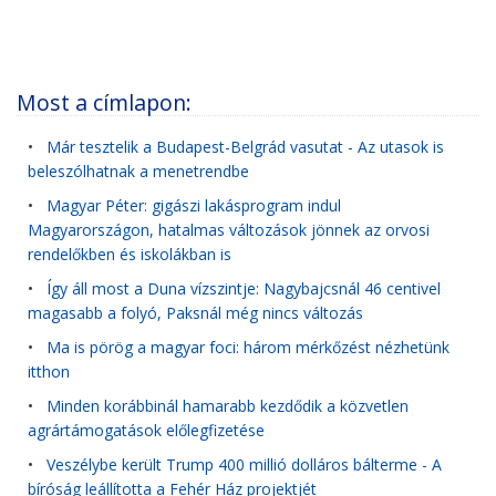
Most a címlapon:
•
Már tesztelik a Budapest-Belgrád vasutat - Az utasok is
beleszólhatnak a menetrendbe
•
Magyar Péter: gigászi lakásprogram indul
Magyarországon, hatalmas változások jönnek az orvosi
rendelőkben és iskolákban is
•
Így áll most a Duna vízszintje: Nagybajcsnál 46 centivel
magasabb a folyó, Paksnál még nincs változás
•
Ma is pörög a magyar foci: három mérkőzést nézhetünk
itthon
•
Minden korábbinál hamarabb kezdődik a közvetlen
agrártámogatások előlegfizetése
•
Veszélybe került Trump 400 millió dolláros bálterme - A
bíróság leállította a Fehér Ház projektjét