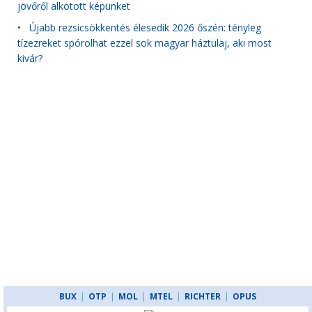
jövőről alkotott képünket
•
Újabb rezsicsökkentés élesedik 2026 őszén: tényleg
tízezreket spórolhat ezzel sok magyar háztulaj, aki most
kivár?
BUX
|
OTP
|
MOL
|
MTEL
|
RICHTER
|
OPUS