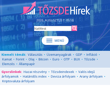
2026. AUGUSZTUS 7. 05:18
Kiemelt témák:
Választás
•
Üzemanyagárak
•
GDP
•
Infláció
•
Kamat
•
Forint
•
Olaj
•
Bitcoin
•
Euro
•
OTP
•
BUX
•
Tőzsde
•
Elemzés
•
Állampapír
Gyorslinkek:
Hazai részvény
•
Tőzsdeindexek
•
Valós idejű
árfolyamok
•
Határidős index
•
Deviza árfolyam
•
Arany árfolyam
•
Kriptovaluta árfolyam