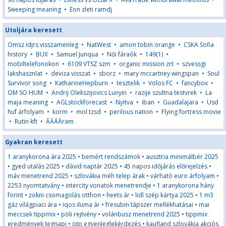
Sweeping meaning
•
Eon zleti ramdj
Utoljára keresett
Omsz idjrs visszamenleg
•
NatWest
•
amon tobin orange
•
CSKA Sofia
history
•
BUX
•
Samuel Junqua
•
Női fáraók
•
149(1)
•
mobiltelefonokon
•
6109 VTSZ szm
•
organic mission zrt
•
szvessgi
lakshasznlat
•
deviza visszat
•
sborz
•
mary mccartney wingspan
•
Soul
Survivor song
•
KatharineHepburn
•
tesztelik
•
Volos FC
•
fancybox
•
OM SO HUM
•
Andrij Olekszijovics Lunyin
•
razije szultna testvrek
•
La
maja meaning
•
AGLstockforecast
•
Nyitva
•
iban
•
Guadalajara
•
Usd
huf árfolyam
•
korm
•
mol tzsd
•
perilous nation
•
Flying fortress movie
•
Rutin kft
•
ĂĂĂĂram
Gyakran keresett
1 aranykorona ára 2025
•
bemért rendszámok
•
ausztria minimálbér 2025
•
gyed utalás 2025
•
dávid naptár 2025
•
45 napos időjárás előrejelzés
•
máv menetrend 2025
•
szlovákia méh telep árak
•
várható euro árfolyam
•
2253 nyomtatvány
•
intercity vonatok menetrendje
•
1 aranykorona hány
forint
•
zokni csomagolás otthon
•
heets ár
•
lidl szép kártya 2025
•
1 m3
gáz világpiaci ára
•
iqos iluma ár
•
fresubin tápszer mellékhatásai
•
mai
meccsek tippmix
•
pöli rejtvény
•
volánbusz menetrend 2025
•
tippmix
eredmények tegnapi
•
otp egyenleglekérdezés
•
kaufland szlovákia akciós