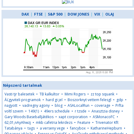
DAX
|
FTSE
|
S&P 500
|
DOW JONES
|
VIX
|
OLAJ
Népszerű tartalmak
Vasti tjr balesetek
•
TB kalkultor
•
Mimi Rogers
•
zz top squank
•
ĂĽgyviteli programok
•
hard gi jel
•
Boszorknyt vettem felesgl
•
gdp
•
nagyott
•
vadregny agony
•
blog
•
ASALocalRun
•
coverage
•
Prfta
voltl szvem
•
149(1)
•
49ers schedule
•
r tzsde
•
Anasztzia disney
•
Gary Woods Baseballjátékos
•
xapt corporation
•
ASMonacoFC
•
62,01,nAyAhwzj
•
mkb cafetria lekrdezs
•
Feature
•
Trivenator Kft
Tatabánya
•
tags
•
a verseny vege
•
fancybox
•
KatharineHepburn
•
90 napos idjárás
•
Exness vs OctaFX
•
AvaTrade withdrawal methods
•