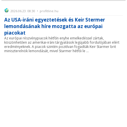
2026.06.23. 08:30 • profitline.hu
Az USA-iráni egyeztetések és Keir Stermer
lemondásának híre mozgatta az európai
piacokat
Az európai részvénypiacok hétfőn enyhe emelkedéssel zártak,
köszönhetően az amerikai-iráni tárgyalások legújabb fordulójában elért
eredményeknek. A piacok szintén pozitívan fogadták Keir Starmer brit
miniszterelnök lemondását, mivel Starmer hétfői le ...