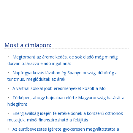
Most a címlapon:
•
Megtorpant az áremelkedés, de sok eladó még mindig
durván túlárazza eladó ingatlanát
•
Napfogyatkozás lázában ég Spanyolország: dübörög a
turizmus, meglódultak az árak
•
A vártnál sokkal jobb eredményeket közölt a Mol
•
Térképen, ahogy hajnalban elérte Magyarország határát a
hidegfront
•
Energiaválság idején felértékelődnek a korszerű otthonok -
mutatjuk, miből finanszírozható a felújítás
•
Az euróbevezetés ígérete gyökeresen megváltoztatta a