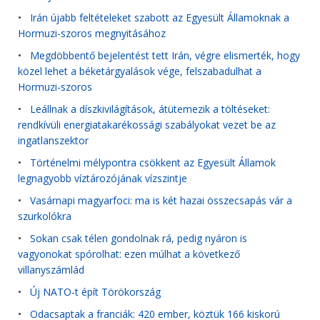
•
Irán újabb feltételeket szabott az Egyesült Államoknak a
Hormuzi-szoros megnyitásához
•
Megdöbbentő bejelentést tett Irán, végre elismerték, hogy
közel lehet a béketárgyalások vége, felszabadulhat a
Hormuzi-szoros
•
Leállnak a díszkivilágítások, átütemezik a töltéseket:
rendkívüli energiatakarékossági szabályokat vezet be az
ingatlanszektor
•
Történelmi mélypontra csökkent az Egyesült Államok
legnagyobb víztározójának vízszintje
•
Vasárnapi magyarfoci: ma is két hazai összecsapás vár a
szurkolókra
•
Sokan csak télen gondolnak rá, pedig nyáron is
vagyonokat spórolhat: ezen múlhat a következő
villanyszámlád
•
Új NATO-t épít Törökország
•
Odacsaptak a franciák: 420 ember, köztük 166 kiskorú