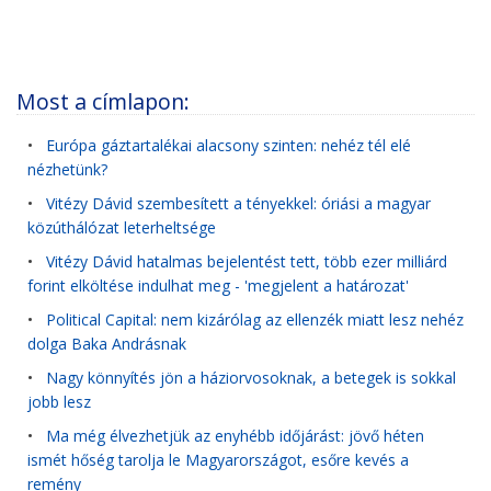
Most a címlapon:
•
Európa gáztartalékai alacsony szinten: nehéz tél elé
nézhetünk?
•
Vitézy Dávid szembesített a tényekkel: óriási a magyar
közúthálózat leterheltsége
•
Vitézy Dávid hatalmas bejelentést tett, több ezer milliárd
forint elköltése indulhat meg - 'megjelent a határozat'
•
Political Capital: nem kizárólag az ellenzék miatt lesz nehéz
dolga Baka Andrásnak
•
Nagy könnyítés jön a háziorvosoknak, a betegek is sokkal
jobb lesz
•
Ma még élvezhetjük az enyhébb időjárást: jövő héten
ismét hőség tarolja le Magyarországot, esőre kevés a
remény