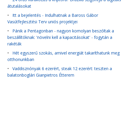
átutalásokat
•
Itt a bejelentés - Indulhatnak a Baross Gábor
Vasútfejlesztési Terv uniós projektjei
•
Pánik a Pentagonban - nagyon komolyan beszóltak a
beszállítóknak: 'növelni kell a kapacitásokat' - fogytán a
rakéták
•
Hét egyszerű szokás, amivel energiát takaríthatunk meg
otthonunkban
•
Vaddisznónyak 6 ezerért, steak 12 ezerért: teszten a
balatonboglári Gianpietros Étterem