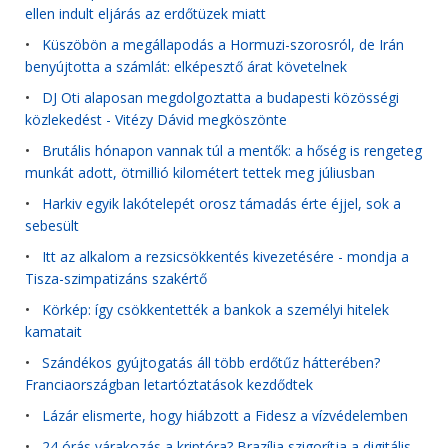
ellen indult eljárás az erdőtüzek miatt
•
Küszöbön a megállapodás a Hormuzi-szorosról, de Irán
benyújtotta a számlát: elképesztő árat követelnek
•
DJ Oti alaposan megdolgoztatta a budapesti közösségi
közlekedést - Vitézy Dávid megköszönte
•
Brutális hónapon vannak túl a mentők: a hőség is rengeteg
munkát adott, ötmillió kilométert tettek meg júliusban
•
Harkiv egyik lakótelepét orosz támadás érte éjjel, sok a
sebesült
•
Itt az alkalom a rezsicsökkentés kivezetésére - mondja a
Tisza-szimpatizáns szakértő
•
Körkép: így csökkentették a bankok a személyi hitelek
kamatait
•
Szándékos gyújtogatás áll több erdőtűz hátterében?
Franciaországban letartóztatások kezdődtek
•
Lázár elismerte, hogy hiábzott a Fidesz a vízvédelemben
•
24 órás várakozás a kriptóra? Brazília szigorítja a digitális