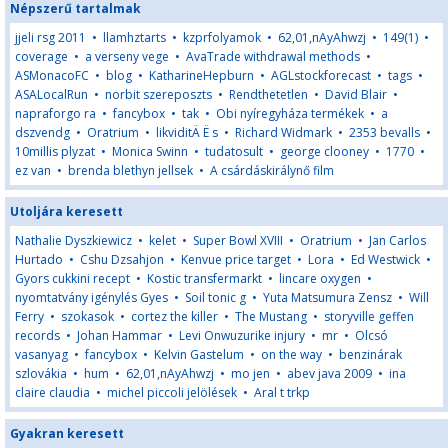
Népszerű tartalmak
jjeli rsg 2011
•
llamhztarts
•
kzprfolyamok
•
62,01,nAyAhwzj
•
149(1)
•
coverage
•
a verseny vege
•
AvaTrade withdrawal methods
•
ASMonacoFC
•
blog
•
KatharineHepburn
•
AGLstockforecast
•
tags
•
ASALocalRun
•
norbit szereposzts
•
Rendthetetlen
•
David Blair
•
napraforgo ra
•
fancybox
•
tak
•
Obi nyíregyháza termékek
•
a
dszvendg
•
Oratrium
•
likviditÄ Ë s
•
Richard Widmark
•
2353 bevalls
•
10millis plyzat
•
Monica Swinn
•
tudatosult
•
george clooney
•
1770
•
ez van
•
brenda blethyn jellsek
•
A csárdáskirálynő film
Utoljára keresett
Nathalie Dyszkiewicz
•
kelet
•
Super Bowl XVIII
•
Oratrium
•
Jan Carlos
Hurtado
•
Cshu Dzsahjon
•
Kenvue price target
•
Lora
•
Ed Westwick
•
Gyors cukkini recept
•
Kostic transfermarkt
•
lincare oxygen
•
nyomtatvány igénylés Gyes
•
Soil tonic g
•
Yuta Matsumura Zensz
•
Will
Ferry
•
szokasok
•
cortez the killer
•
The Mustang
•
storyville geffen
records
•
Johan Hammar
•
Levi Onwuzurike injury
•
mr
•
Olcsó
vasanyag
•
fancybox
•
Kelvin Gastelum
•
on the way
•
benzinárak
szlovákia
•
hum
•
62,01,nAyAhwzj
•
mo jen
•
abev java 2009
•
ina
claire claudia
•
michel piccoli jelölések
•
Aral t trkp
Gyakran keresett