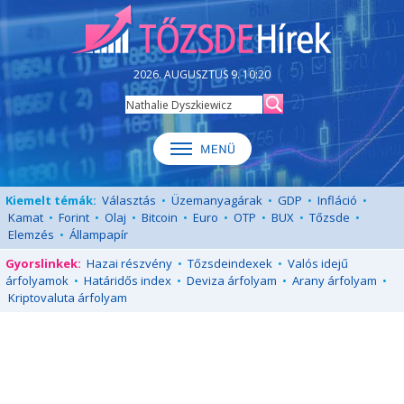
2026. AUGUSZTUS 9. 10:20
Kiemelt témák:
Választás
•
Üzemanyagárak
•
GDP
•
Infláció
•
Kamat
•
Forint
•
Olaj
•
Bitcoin
•
Euro
•
OTP
•
BUX
•
Tőzsde
•
Elemzés
•
Állampapír
Gyorslinkek:
Hazai részvény
•
Tőzsdeindexek
•
Valós idejű
árfolyamok
•
Határidős index
•
Deviza árfolyam
•
Arany árfolyam
•
Kriptovaluta árfolyam