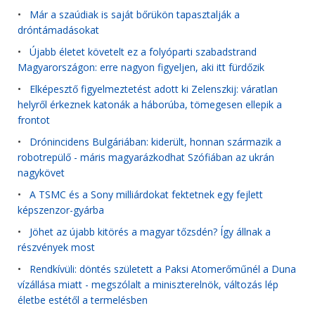
•
Már a szaúdiak is saját bőrükön tapasztalják a
dróntámadásokat
•
Újabb életet követelt ez a folyóparti szabadstrand
Magyarországon: erre nagyon figyeljen, aki itt fürdőzik
•
Elképesztő figyelmeztetést adott ki Zelenszkij: váratlan
helyről érkeznek katonák a háborúba, tömegesen ellepik a
frontot
•
Drónincidens Bulgáriában: kiderült, honnan származik a
robotrepülő - máris magyarázkodhat Szófiában az ukrán
nagykövet
•
A TSMC és a Sony milliárdokat fektetnek egy fejlett
képszenzor-gyárba
•
Jöhet az újabb kitörés a magyar tőzsdén? Így állnak a
részvények most
•
Rendkívüli: döntés született a Paksi Atomerőműnél a Duna
vízállása miatt - megszólalt a miniszterelnök, változás lép
életbe estétől a termelésben