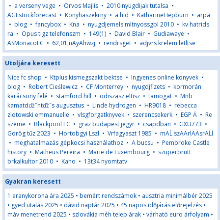
•
a verseny vege
•
Orvos Majlis
•
2010 nyugdijak tutalsa
•
AGLstockforecast
•
Konyhaszekrny
•
a hid
•
KatharineHepburn
•
arpa
•
blog
•
fancybox
•
Kna
•
nyugdjemels mltnyossgbl 2010
•
kv hatrids
ra
•
Opus tigz telefonszm
•
149(1)
•
David Blair
•
Gudiawaye
•
ASMonacoFC
•
62,01,nAyAhwzj
•
rendrsget
•
adjvrs krelem letltse
Utoljára keresett
Nice fc shop
•
Ktplus kismegszakt bektse
•
Ingyenes online könyvek
•
blog
•
Robert Cieślewicz
•
CF Monterrey
•
nyugdjfizets
•
kormorán
karácsony felé
•
stamford hill
•
odiszasz eltisz
•
tamogat
•
Mnb
kamatdďż˝ntďż˝s augusztus
•
Linde hydrogen
•
HR9018
•
rebecca
zlotowski emmanuelle
•
vlsgforgatknyvek
•
szerencsekerk
•
EGP Ä
•
Re
szeme
•
Blackpool FC
•
graz budapest jegyr
•
csapdban
•
GXU773
•
Görög tűz 2023
•
Hortobgyi Lszl
•
Vrfagyaszt 1985
•
mÄĹ szÄÄrlÄÄsrÄĹl
•
meghatalmazás gépkocsi használathoz
•
A bucsu
•
Pembroke Castle
history
•
Matheus Pereira
•
Marie de Luxembourg
•
szuperbrutt
brkalkultor 2010
•
Kaho
•
13t34 nyomtatv
Gyakran keresett
1 aranykorona ára 2025
•
bemért rendszámok
•
ausztria minimálbér 2025
•
gyed utalás 2025
•
dávid naptár 2025
•
45 napos időjárás előrejelzés
•
máv menetrend 2025
•
szlovákia méh telep árak
•
várható euro árfolyam
•