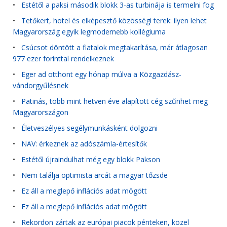
•
Estétől a paksi második blokk 3-as turbinája is termelni fog
•
Tetőkert, hotel és elképesztő közösségi terek: ilyen lehet
Magyarország egyik legmodernebb kollégiuma
•
Csúcsot döntött a fiatalok megtakarítása, már átlagosan
977 ezer forinttal rendelkeznek
•
Eger ad otthont egy hónap múlva a Közgazdász-
vándorgyűlésnek
•
Patinás, több mint hetven éve alapított cég szűnhet meg
Magyarországon
•
Életveszélyes segélymunkásként dolgozni
•
NAV: érkeznek az adószámla-értesítők
•
Estétől újraindulhat még egy blokk Pakson
•
Nem találja optimista arcát a magyar tőzsde
•
Ez áll a meglepő inflációs adat mögött
•
Ez áll a meglepő inflációs adat mögött
•
Rekordon zártak az európai piacok pénteken, közel