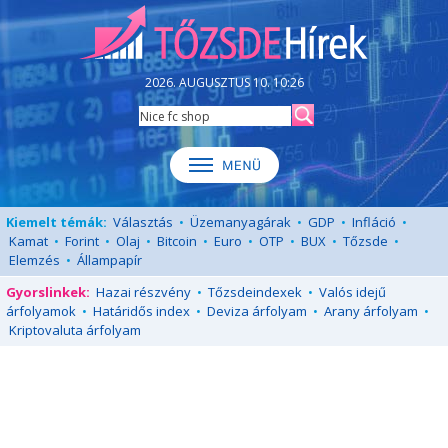
2026. AUGUSZTUS 10. 10:26
Kiemelt témák:
Választás
•
Üzemanyagárak
•
GDP
•
Infláció
•
Kamat
•
Forint
•
Olaj
•
Bitcoin
•
Euro
•
OTP
•
BUX
•
Tőzsde
•
Elemzés
•
Állampapír
Gyorslinkek:
Hazai részvény
•
Tőzsdeindexek
•
Valós idejű
árfolyamok
•
Határidős index
•
Deviza árfolyam
•
Arany árfolyam
•
Kriptovaluta árfolyam