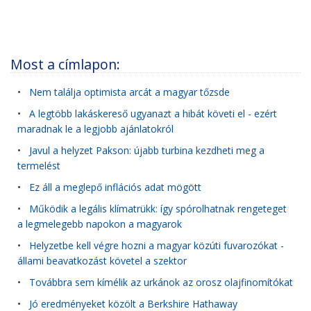
Most a címlapon:
•
Nem találja optimista arcát a magyar tőzsde
•
A legtöbb lakáskereső ugyanazt a hibát követi el - ezért
maradnak le a legjobb ajánlatokról
•
Javul a helyzet Pakson: újabb turbina kezdheti meg a
termelést
•
Ez áll a meglepő inflációs adat mögött
•
Működik a legális klímatrükk: így spórolhatnak rengeteget
a legmelegebb napokon a magyarok
•
Helyzetbe kell végre hozni a magyar közúti fuvarozókat -
állami beavatkozást követel a szektor
•
Továbbra sem kímélik az urkánok az orosz olajfinomítókat
•
Jó eredményeket közölt a Berkshire Hathaway