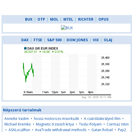
BUX
|
OTP
|
MOL
|
MTEL
|
RICHTER
|
OPUS
DAX
|
FTSE
|
S&P 500
|
DOW JONES
|
VIX
|
OLAJ
Népszerű tartalmak
Annette Vadim
•
hossz motorozs msorksztk
•
A csárdáskirálynő film
•
Michael Kremko
•
Magnetic trzsvsrli krtya
•
Tesla rfolyam
•
Csirmaz Istvn
•
ASALocalRun
•
AvaTrade withdrawal methods
•
Gatan Robail
•
Pvp2