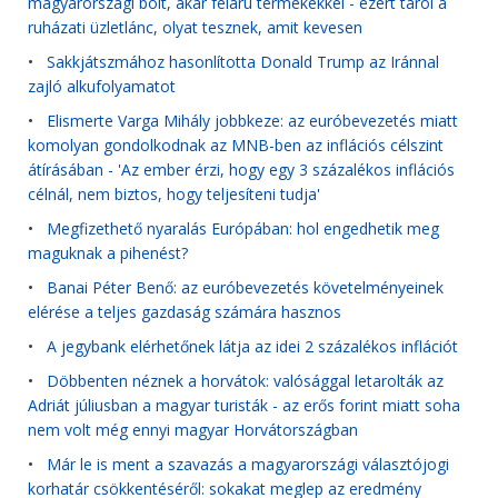
magyarországi bolt, akár félárú termékekkel - ezért tarol a
ruházati üzletlánc, olyat tesznek, amit kevesen
•
Sakkjátszmához hasonlította Donald Trump az Iránnal
zajló alkufolyamatot
•
Elismerte Varga Mihály jobbkeze: az euróbevezetés miatt
komolyan gondolkodnak az MNB-ben az inflációs célszint
átírásában - 'Az ember érzi, hogy egy 3 százalékos inflációs
célnál, nem biztos, hogy teljesíteni tudja'
•
Megfizethető nyaralás Európában: hol engedhetik meg
maguknak a pihenést?
•
Banai Péter Benő: az euróbevezetés követelményeinek
elérése a teljes gazdaság számára hasznos
•
A jegybank elérhetőnek látja az idei 2 százalékos inflációt
•
Döbbenten néznek a horvátok: valósággal letarolták az
Adriát júliusban a magyar turisták - az erős forint miatt soha
nem volt még ennyi magyar Horvátországban
•
Már le is ment a szavazás a magyarországi választójogi
korhatár csökkentéséről: sokakat meglep az eredmény