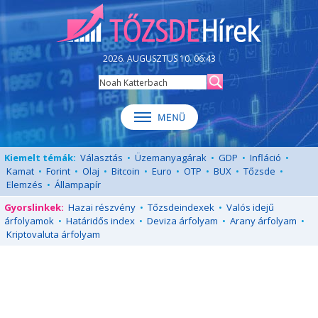
2026. AUGUSZTUS 10. 06:43
Kiemelt témák:
Választás
•
Üzemanyagárak
•
GDP
•
Infláció
•
Kamat
•
Forint
•
Olaj
•
Bitcoin
•
Euro
•
OTP
•
BUX
•
Tőzsde
•
Elemzés
•
Állampapír
Gyorslinkek:
Hazai részvény
•
Tőzsdeindexek
•
Valós idejű
árfolyamok
•
Határidős index
•
Deviza árfolyam
•
Arany árfolyam
•
Kriptovaluta árfolyam