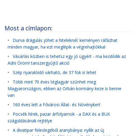
Most a címlapon:
•
Durva drágulás jöhet a hiteleknél: keményen ráfázhat
minden magyar, ha ezt meglépik a végrehajtókkal
•
Vásárlás közben is tehetsz egy jó ügyért - ma kezdődik az
Adni Öröm! tanszergyűjtő akció
•
Szép nyaralóidő várható, de 37 fok is lehet
•
Több mint 70 éves téglagyár szűnhet meg
Magyarországon, ebben az Orbán-kormány keze is benne
van
•
160 éves lett a Fővárosi Állat- és Növénykert
•
Pocsék hírek, pazar árfolyamok - a DAX és a BUX
száguldásának rejtélye
•
A divatipar feleslegéből aranybánya: nyílik az új