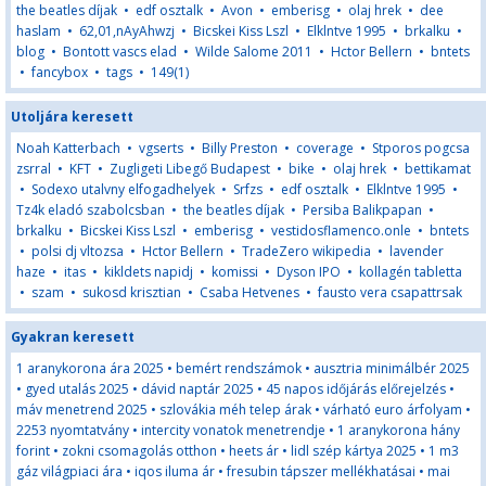
the beatles díjak
•
edf osztalk
•
Avon
•
emberisg
•
olaj hrek
•
dee
haslam
•
62,01,nAyAhwzj
•
Bicskei Kiss Lszl
•
Elklntve 1995
•
brkalku
•
blog
•
Bontott vascs elad
•
Wilde Salome 2011
•
Hctor Bellern
•
bntets
•
fancybox
•
tags
•
149(1)
Utoljára keresett
Noah Katterbach
•
vgserts
•
Billy Preston
•
coverage
•
Stporos pogcsa
zsrral
•
KFT
•
Zugligeti Libegő Budapest
•
bike
•
olaj hrek
•
bettikamat
•
Sodexo utalvny elfogadhelyek
•
Srfzs
•
edf osztalk
•
Elklntve 1995
•
Tz4k eladó szabolcsban
•
the beatles díjak
•
Persiba Balikpapan
•
brkalku
•
Bicskei Kiss Lszl
•
emberisg
•
vestidosflamenco.onle
•
bntets
•
polsi dj vltozsa
•
Hctor Bellern
•
TradeZero wikipedia
•
lavender
haze
•
itas
•
kikldets napidj
•
komissi
•
Dyson IPO
•
kollagén tabletta
•
szam
•
sukosd krisztian
•
Csaba Hetvenes
•
fausto vera csapattrsak
Gyakran keresett
1 aranykorona ára 2025
•
bemért rendszámok
•
ausztria minimálbér 2025
•
gyed utalás 2025
•
dávid naptár 2025
•
45 napos időjárás előrejelzés
•
máv menetrend 2025
•
szlovákia méh telep árak
•
várható euro árfolyam
•
2253 nyomtatvány
•
intercity vonatok menetrendje
•
1 aranykorona hány
forint
•
zokni csomagolás otthon
•
heets ár
•
lidl szép kártya 2025
•
1 m3
gáz világpiaci ára
•
iqos iluma ár
•
fresubin tápszer mellékhatásai
•
mai