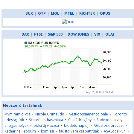
BUX
|
OTP
|
MOL
|
MTEL
|
RICHTER
|
OPUS
DAX
|
FTSE
|
S&P 500
|
DOW JONES
|
VIX
|
OLAJ
Népszerű tartalmak
Mvm ram diktls
•
Nicole Grimaudo
•
vestidosflamenco.onle
•
Toronto
szlessgi fok
•
Scharfes s hasznlata
•
Családregény
•
Sodexo utalvny
elfogadhelyek
•
polsi dj vltozsa
•
kikldets napidj
•
AGLstockforecast
•
KatharineHepburn
•
komissi
•
fausto vera csapattrsak
•
ASALocalRun
•