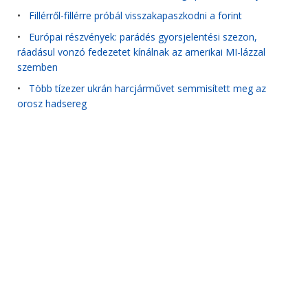
•
Fillérről-fillérre próbál visszakapaszkodni a forint
•
Európai részvények: parádés gyorsjelentési szezon,
ráadásul vonzó fedezetet kínálnak az amerikai MI-lázzal
szemben
•
Több tízezer ukrán harcjárművet semmisített meg az
orosz hadsereg