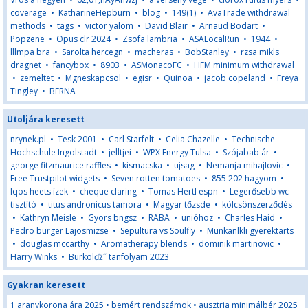
coverage
•
KatharineHepburn
•
blog
•
149(1)
•
AvaTrade withdrawal
methods
•
tags
•
victor yalom
•
David Blair
•
Arnaud Bodart
•
Popzene
•
Opus clr 2024
•
Zsofa lambria
•
ASALocalRun
•
1944
•
lllmpa bra
•
Sarolta hercegn
•
macheras
•
BobStanley
•
rzsa mikls
dragnet
•
fancybox
•
8903
•
ASMonacoFC
•
HFM minimum withdrawal
•
zemeltet
•
Mgneskapcsol
•
egisr
•
Quinoa
•
jacob copeland
•
Freya
Tingley
•
BERNA
Utoljára keresett
nrynek.pl
•
Tesk 2001
•
Carl Starfelt
•
Celia Chazelle
•
Technische
Hochschule Ingolstadt
•
jelltjei
•
WPX Energy Tulsa
•
Szójabab ár
•
george fitzmaurice raffles
•
kismacska
•
ujsag
•
Nemanja mihajlovic
•
Free Trustpilot widgets
•
Seven rotten tomatoes
•
855 202 hagyom
•
Iqos heets ízek
•
cheque claring
•
Tomas Hertl espn
•
Legerősebb wc
tisztító
•
titus andronicus tamora
•
Magyar tőzsde
•
kölcsönszerződés
•
Kathryn Meisle
•
Gyors bngsz
•
RABA
•
unióhoz
•
Charles Haid
•
Pedro burger Lajosmizse
•
Sepultura vs Soulfly
•
Munkanlkli gyerektarts
•
douglas mccarthy
•
Aromatherapy blends
•
dominik martinovic
•
Harry Winks
•
Burkolďż˝ tanfolyam 2023
Gyakran keresett
1 aranykorona ára 2025
•
bemért rendszámok
•
ausztria minimálbér 2025