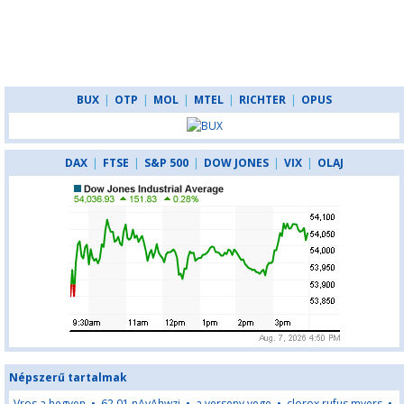
BUX
|
OTP
|
MOL
|
MTEL
|
RICHTER
|
OPUS
DAX
|
FTSE
|
S&P 500
|
DOW JONES
|
VIX
|
OLAJ
Népszerű tartalmak
Vros a hegyen
•
62,01,nAyAhwzj
•
a verseny vege
•
clorox rufus myers
•