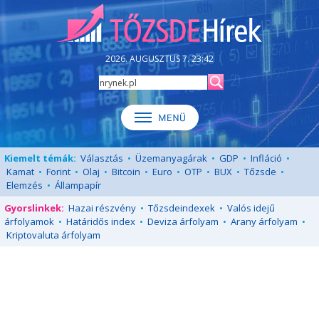
2026. AUGUSZTUS 7. 23:42
Kiemelt témák:
Választás
•
Üzemanyagárak
•
GDP
•
Infláció
•
Kamat
•
Forint
•
Olaj
•
Bitcoin
•
Euro
•
OTP
•
BUX
•
Tőzsde
•
Elemzés
•
Állampapír
Gyorslinkek:
Hazai részvény
•
Tőzsdeindexek
•
Valós idejű
árfolyamok
•
Határidős index
•
Deviza árfolyam
•
Arany árfolyam
•
Kriptovaluta árfolyam