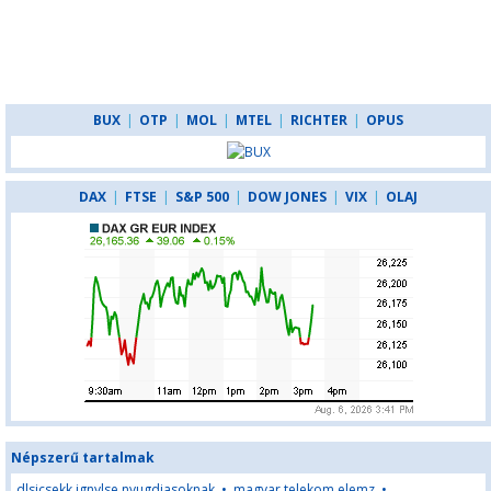
BUX
|
OTP
|
MOL
|
MTEL
|
RICHTER
|
OPUS
DAX
|
FTSE
|
S&P 500
|
DOW JONES
|
VIX
|
OLAJ
Népszerű tartalmak
dlsicsekk ignylse nyugdjasoknak
•
magyar telekom elemz
•