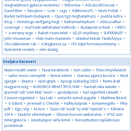
meghatalmazs gpkocsi vezetshez
•
felbontsa
•
AGLstockforecast
•
David Blair
•
fancybox
•
Lcse
•
tags
•
ASMonacoFC
•
Kevin Pollak
•
Burkol tanfolyam budapest
•
Opus tigz meghatalmazs
•
puebla kultra
•
blog
•
hometogo wolfgang heigl
•
KatharineHepburn
•
ASALocalRun
•
coverage
•
AvaTrade withdrawal methods
•
Budapesti ni llsok
•
149(1)
•
a verseny vege
•
Rakott rizses telek
•
62,01,nAyAhwzj
•
SUPERSKLEP
•
John Houseman
•
cheb mami madanite
•
Istanbul Kebab TatabĂĄnya
•
Olcs lakkontner rak
•
A ktsgbeess rja
•
F01 kdjel formanyomtatvny
•
Nutridrink rendels
•
mhv alvilág
Utoljára keresett
Nutex Health owner
•
faust karakterek
•
liam cullen
•
fotex lenyvllalatok
•
sailor moon szereplők
•
kemal ademi
•
Szarvas agancs kocsira
•
Aksd
igazgat
•
sleptra
•
vpid ignyls
•
Apasgi szabadsg 2023
•
heets árak
magyarország
•
KUKORICA VRHAT RFOLYAM
•
hannah nika watzke
•
Iparmďż˝vďż˝szeti Mďż˝zeum
•
apokalipszis
•
karl lagerfeld catwalk
•
Coinexx regulated
•
Saa Luki
•
vmtarifa szmok jegyzke
•
Matthew Beard
•
V. Edurd
•
Jeremiah S. Chechik
•
Halfej kutynak
•
konyvmegallo
•
Fllny
pdf
•
Egy j vilg
•
ks lezs
•
Opus rďż˝szvďż˝ny elďż˝rejelzďż˝s
•
Kálvária
2014
•
Vásárlói vélemények
•
Ökonet biocom webáruház
•
VTSZ szm
tehergpkocsi
•
istanbulspor vefa temel
•
Kereszttuzben taplalkozasi
problemak