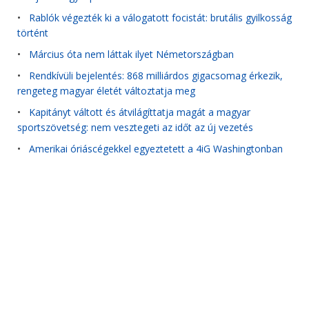
•
Rablók végezték ki a válogatott focistát: brutális gyilkosság
történt
•
Március óta nem láttak ilyet Németországban
•
Rendkívüli bejelentés: 868 milliárdos gigacsomag érkezik,
rengeteg magyar életét változtatja meg
•
Kapitányt váltott és átvilágíttatja magát a magyar
sportszövetség: nem vesztegeti az időt az új vezetés
•
Amerikai óriáscégekkel egyeztetett a 4iG Washingtonban