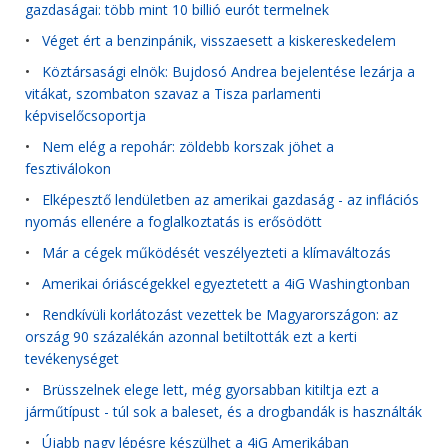
gazdaságai: több mint 10 billió eurót termelnek
•
Véget ért a benzinpánik, visszaesett a kiskereskedelem
•
Köztársasági elnök: Bujdosó Andrea bejelentése lezárja a
vitákat, szombaton szavaz a Tisza parlamenti
képviselőcsoportja
•
Nem elég a repohár: zöldebb korszak jöhet a
fesztiválokon
•
Elképesztő lendületben az amerikai gazdaság - az inflációs
nyomás ellenére a foglalkoztatás is erősödött
•
Már a cégek működését veszélyezteti a klímaváltozás
•
Amerikai óriáscégekkel egyeztetett a 4iG Washingtonban
•
Rendkívüli korlátozást vezettek be Magyarországon: az
ország 90 százalékán azonnal betiltották ezt a kerti
tevékenységet
•
Brüsszelnek elege lett, még gyorsabban kitiltja ezt a
járműtípust - túl sok a baleset, és a drogbandák is használták
•
Újabb nagy lépésre készülhet a 4iG Amerikában