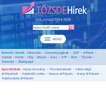
2026. AUGUSZTUS 6. 15:55
Kiemelt témák:
Választás
•
Üzemanyagárak
•
GDP
•
Infláció
•
Kamat
•
Forint
•
Olaj
•
Bitcoin
•
Euro
•
OTP
•
BUX
•
Tőzsde
•
Elemzés
•
Állampapír
Gyorslinkek:
Hazai részvény
•
Tőzsdeindexek
•
Valós idejű
árfolyamok
•
Határidős index
•
Deviza árfolyam
•
Arany árfolyam
•
Kriptovaluta árfolyam