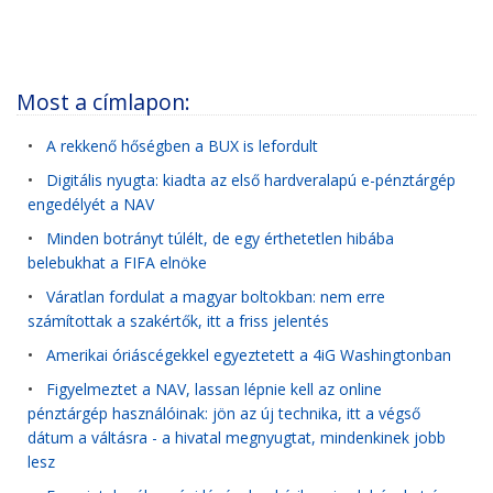
Most a címlapon:
•
A rekkenő hőségben a BUX is lefordult
•
Digitális nyugta: kiadta az első hardveralapú e-pénztárgép
engedélyét a NAV
•
Minden botrányt túlélt, de egy érthetetlen hibába
belebukhat a FIFA elnöke
•
Váratlan fordulat a magyar boltokban: nem erre
számítottak a szakértők, itt a friss jelentés
•
Amerikai óriáscégekkel egyeztetett a 4iG Washingtonban
•
Figyelmeztet a NAV, lassan lépnie kell az online
pénztárgép használóinak: jön az új technika, itt a végső
dátum a váltásra - a hivatal megnyugtat, mindenkinek jobb
lesz