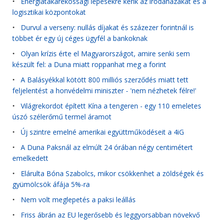
•
Energiatakarékossági lépésekre kérik az irodaházakat és a
logisztikai központokat
•
Durvul a verseny: nullás díjakat és százezer forintnál is
többet ér egy új céges ügyfél a bankoknak
•
Olyan krízis érte el Magyarországot, amire senki sem
készült fel: a Duna miatt roppanhat meg a forint
•
A Balásyékkal kötött 800 milliós szerződés miatt tett
feljelentést a honvédelmi miniszter - 'nem nézhetek félre!'
•
Világrekordot épített Kína a tengeren - egy 110 emeletes
úszó szélerőmű termel áramot
•
Új szintre emelné amerikai együttműködéseit a 4iG
•
A Duna Paksnál az elmúlt 24 órában négy centimétert
emelkedett
•
Elárulta Bóna Szabolcs, mikor csökkenhet a zöldségek és
gyümölcsök áfája 5%-ra
•
Nem volt meglepetés a paksi leállás
•
Friss ábrán az EU legerősebb és leggyorsabban növekvő