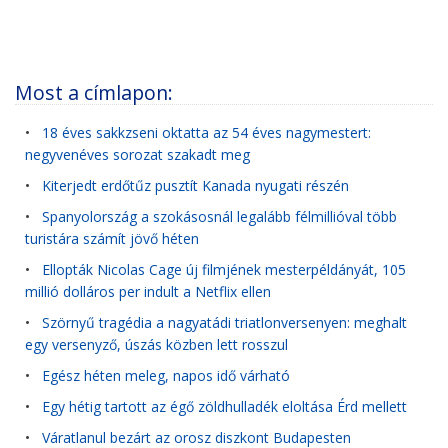
Most a címlapon:
•
18 éves sakkzseni oktatta az 54 éves nagymestert:
negyvenéves sorozat szakadt meg
•
Kiterjedt erdőtűz pusztít Kanada nyugati részén
•
Spanyolország a szokásosnál legalább félmillióval több
turistára számít jövő héten
•
Ellopták Nicolas Cage új filmjének mesterpéldányát, 105
millió dolláros per indult a Netflix ellen
•
Szörnyű tragédia a nagyatádi triatlonversenyen: meghalt
egy versenyző, úszás közben lett rosszul
•
Egész héten meleg, napos idő várható
•
Egy hétig tartott az égő zöldhulladék eloltása Érd mellett
•
Váratlanul bezárt az orosz diszkont Budapesten