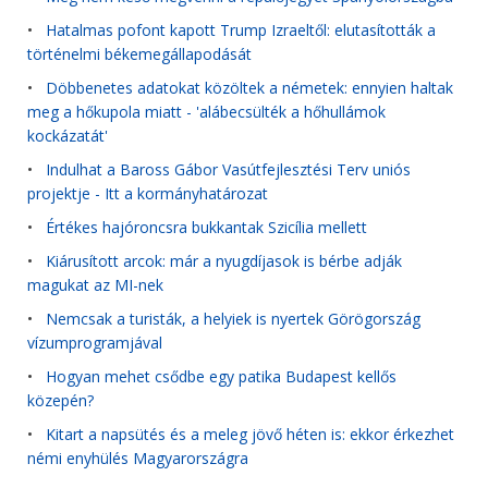
•
Hatalmas pofont kapott Trump Izraeltől: elutasították a
történelmi békemegállapodását
•
Döbbenetes adatokat közöltek a németek: ennyien haltak
meg a hőkupola miatt - 'alábecsülték a hőhullámok
kockázatát'
•
Indulhat a Baross Gábor Vasútfejlesztési Terv uniós
projektje - Itt a kormányhatározat
•
Értékes hajóroncsra bukkantak Szicília mellett
•
Kiárusított arcok: már a nyugdíjasok is bérbe adják
magukat az MI-nek
•
Nemcsak a turisták, a helyiek is nyertek Görögország
vízumprogramjával
•
Hogyan mehet csődbe egy patika Budapest kellős
közepén?
•
Kitart a napsütés és a meleg jövő héten is: ekkor érkezhet
némi enyhülés Magyarországra