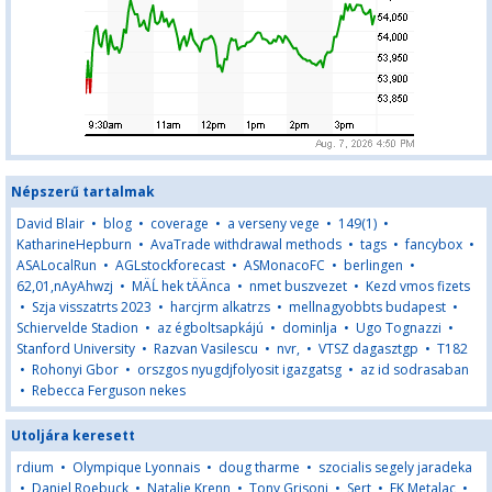
Népszerű tartalmak
David Blair
•
blog
•
coverage
•
a verseny vege
•
149(1)
•
KatharineHepburn
•
AvaTrade withdrawal methods
•
tags
•
fancybox
•
ASALocalRun
•
AGLstockforecast
•
ASMonacoFC
•
berlingen
•
62,01,nAyAhwzj
•
MÄĹ hek tÄÄnca
•
nmet buszvezet
•
Kezd vmos fizets
•
Szja visszatrts 2023
•
harcjrm alkatrzs
•
mellnagyobbts budapest
•
Schiervelde Stadion
•
az égboltsapkájú
•
dominlja
•
Ugo Tognazzi
•
Stanford University
•
Razvan Vasilescu
•
nvr,
•
VTSZ dagasztgp
•
T182
•
Rohonyi Gbor
•
orszgos nyugdjfolyosit igazgatsg
•
az id sodrasaban
•
Rebecca Ferguson nekes
Utoljára keresett
rdium
•
Olympique Lyonnais
•
doug tharme
•
szocialis segely jaradeka
•
Daniel Roebuck
•
Natalie Krenn
•
Tony Grisoni
•
Sert
•
FK Metalac
•