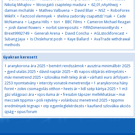
Nikolaj Mihajlov
•
Mosogató csaptelep madura
•
62,01,nAyAhwzj
•
damian michalski
•
Mathieu Valbuena
•
David Blair
•
NSZ
•
RoboForex
WikiFX
•
Factcool vlemnyek
•
shelina zadorsky csapattďż˝rsak
•
Cade
McNamara
•
Laguna Hills
•
tori
•
BBC Films
•
Cameron Michael Reagan
•
josh daniel flowers
•
norbit szereposzts
•
FifthDimensionByrds
•
Brexit9992749
•
Generali Arena
•
David Concha
•
AGLstockforecast
•
Subang Jaya
•
Is Chislehurst posh
•
Kaye Ballard
•
AvaTrade withdrawal
methods
Gyakran keresett
1 aranykorona ára 2025
•
bemért rendszámok
•
ausztria minimálbér 2025
•
gyed utalás 2025
•
dávid naptár 2025
•
45 napos időjárás előrejelzés
•
máv menetrend 2025
•
szlovákia méh telep árak
•
várható euro árfolyam
•
2253 nyomtatvány
•
intercity vonatok menetrendje
•
1 aranykorona hány
forint
•
zokni csomagolás otthon
•
heets ár
•
lidl szép kártya 2025
•
1 m3
gáz világpiaci ára
•
iqos iluma ár
•
fresubin tápszer mellékhatásai
•
mai
meccsek tippmix
•
pöli rejtvény
•
volánbusz menetrend 2025
•
tippmix
eredmények tegnapi
•
otp egyenleglekérdezés
•
kaufland szlovákia akciós
újság
•
opus forum