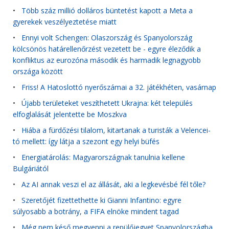
•
Több száz millió dolláros büntetést kapott a Meta a
gyerekek veszélyeztetése miatt
•
Ennyi volt Schengen: Olaszország és Spanyolország
kölcsönös határellenőrzést vezetett be - egyre éleződik a
konfliktus az eurozóna második és harmadik legnagyobb
országa között
•
Friss! A Hatoslottó nyerőszámai a 32. játékhéten, vasárnap
•
Újabb területeket veszíthetett Ukrajna: két település
elfoglalását jelentette be Moszkva
•
Hiába a fürdőzési tilalom, kitartanak a turisták a Velencei-
tó mellett: így látja a szezont egy helyi büfés
•
Energiatárolás: Magyarországnak tanulnia kellene
Bulgáriától
•
Az AI annak veszi el az állását, aki a legkevésbé fél tőle?
•
Szeretőjét fizettethette ki Gianni Infantino: egyre
súlyosabb a botrány, a FIFA elnöke mindent tagad
•
Még nem késő megvenni a repülőjegyet Spanyolországba