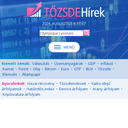
2026. AUGUSZTUS 9. 17:17
Kiemelt témák:
Választás
•
Üzemanyagárak
•
GDP
•
Infláció
•
Kamat
•
Forint
•
Olaj
•
Bitcoin
•
Euro
•
OTP
•
BUX
•
Tőzsde
•
Elemzés
•
Állampapír
Gyorslinkek:
Hazai részvény
•
Tőzsdeindexek
•
Valós idejű
árfolyamok
•
Határidős index
•
Deviza árfolyam
•
Arany árfolyam
•
Kriptovaluta árfolyam