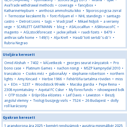
AvaTrade withdrawal methods
•
coverage
•
fancybox
•
KatharineHepburn
•
anrthoszi ammohsztu kiko
•
Stporos pogcsa zsrral
•
Termostar kecskemt lls
•
font rfolyam el
•
NHL standings
•
santiago
castro
•
Detroit Lions
•
tags
•
Vradi Jzsef
•
Mikael Ndjoli
•
a verseny
vege
•
SCARLETT GARTMANN
•
blog
•
ASALocalRun
•
ASMonacoFC
•
magento
•
AGLstockforecast
•
jackie jellsek
•
raadi fizets
•
8479
•
anthrax safe home
•
149(1)
•
Alja Krefl
•
Hasďż˝tott sertďż˝s ďż˝r
•
Rubria Negrao
Utoljára keresett
Omid Alishah
•
7402
•
kÄĹvetkezik
•
georges seurat irányzatok
•
Pro
bono case
•
Platinum Games
•
nachon nsingi
•
MSZP kampnydal 2010
•
tranzakcio
•
Csokis méz
•
gabonaĂĄr
•
stephanie robertson
•
northern
lights
•
Amy Kincaid
•
Herbie 1966
•
Fehérlófia tartalma röviden
•
miss
u
•
EOn
•
5237
•
Woodstock 99 wiki
•
Macska giardia
•
Pepe Reina
•
2308 nyomtatvány
•
Aqvital FC Cskvr
•
My forex funds
•
ishowspeed bdk
•
OTP tözsde
•
Erőpróba előzetes
•
Leif Davis
•
Lewiston
•
Beszlj
angolul vlemny
•
Tvolsgi buszjegy vsrls
•
7524
•
26 Budapest
•
dolly
roll karácsony
Gyakran keresett
1 aranykorona ára 2025
•
bemért rendszámok
•
ausztria minimálbér 2025