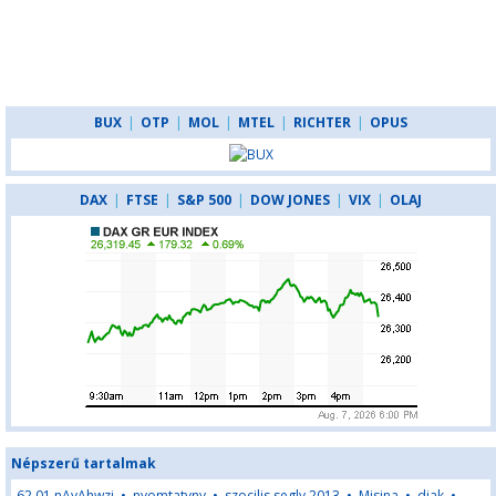
BUX
|
OTP
|
MOL
|
MTEL
|
RICHTER
|
OPUS
DAX
|
FTSE
|
S&P 500
|
DOW JONES
|
VIX
|
OLAJ
Népszerű tartalmak
62,01,nAyAhwzj
•
nyomtatvny
•
szocilis segly 2013
•
Misina
•
djak
•