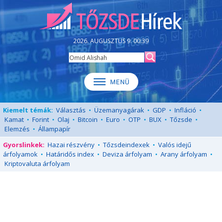
2026. AUGUSZTUS 9. 00:39
Kiemelt témák:
Választás
•
Üzemanyagárak
•
GDP
•
Infláció
•
Kamat
•
Forint
•
Olaj
•
Bitcoin
•
Euro
•
OTP
•
BUX
•
Tőzsde
•
Elemzés
•
Állampapír
Gyorslinkek:
Hazai részvény
•
Tőzsdeindexek
•
Valós idejű
árfolyamok
•
Határidős index
•
Deviza árfolyam
•
Arany árfolyam
•
Kriptovaluta árfolyam