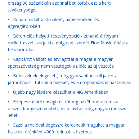
ország 90 százalékán azonnal betiltották ezt a kerti
tevékenységet
•
Roham indult a klímákért, napelemekért és
aggregátorokért
•
Béremelés helyett részvényopció - zuhanó árfolyam
mellett ezzel szúrja ki a dolgozói szemét Elon Musk, óriási a
felháborodás
•
Kapitányt váltott és átvilágíttatja magát a magyar
sportszövetség: nem vesztegeti az időt az új vezetés
•
Brüsszelnek elege lett, még gyorsabban kitiltja ezt a
járműtípust - túl sok a baleset, és a drogbandák is használták
•
Újabb nagy lépésre készülhet a 4iG Amerikában
•
Elképesztő biztonsági rés tátong az iPhone-okon: az
összes böngésző érintett, és a javítás még nagyon messze
lehet
•
Ezzel a melóval degeszre kereshetik magukat a magyar
fiatalok: óránként 4000 forintot is fizetnek