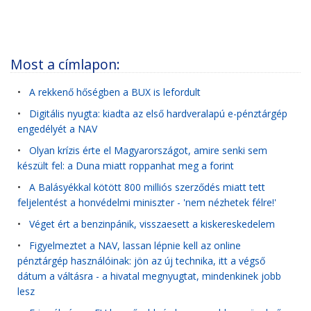
Most a címlapon:
•
A rekkenő hőségben a BUX is lefordult
•
Digitális nyugta: kiadta az első hardveralapú e-pénztárgép
engedélyét a NAV
•
Olyan krízis érte el Magyarországot, amire senki sem
készült fel: a Duna miatt roppanhat meg a forint
•
A Balásyékkal kötött 800 milliós szerződés miatt tett
feljelentést a honvédelmi miniszter - 'nem nézhetek félre!'
•
Véget ért a benzinpánik, visszaesett a kiskereskedelem
•
Figyelmeztet a NAV, lassan lépnie kell az online
pénztárgép használóinak: jön az új technika, itt a végső
dátum a váltásra - a hivatal megnyugtat, mindenkinek jobb
lesz