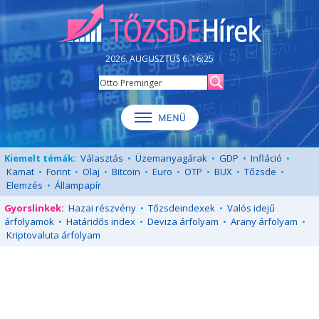
2026. AUGUSZTUS 6. 16:25
Kiemelt témák:
Választás
•
Üzemanyagárak
•
GDP
•
Infláció
•
Kamat
•
Forint
•
Olaj
•
Bitcoin
•
Euro
•
OTP
•
BUX
•
Tőzsde
•
Elemzés
•
Állampapír
Gyorslinkek:
Hazai részvény
•
Tőzsdeindexek
•
Valós idejű
árfolyamok
•
Határidős index
•
Deviza árfolyam
•
Arany árfolyam
•
Kriptovaluta árfolyam