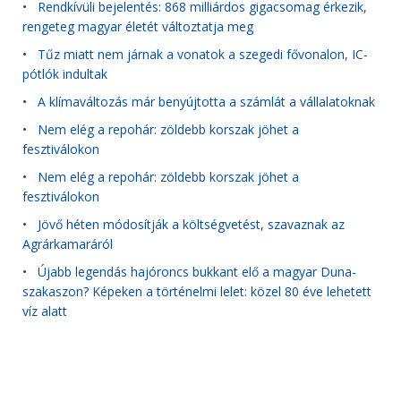
•
Rendkívüli bejelentés: 868 milliárdos gigacsomag érkezik,
rengeteg magyar életét változtatja meg
•
Tűz miatt nem járnak a vonatok a szegedi fővonalon, IC-
pótlók indultak
•
A klímaváltozás már benyújtotta a számlát a vállalatoknak
•
Nem elég a repohár: zöldebb korszak jöhet a
fesztiválokon
•
Nem elég a repohár: zöldebb korszak jöhet a
fesztiválokon
•
Jövő héten módosítják a költségvetést, szavaznak az
Agrárkamaráról
•
Újabb legendás hajóroncs bukkant elő a magyar Duna-
szakaszon? Képeken a történelmi lelet: közel 80 éve lehetett
víz alatt