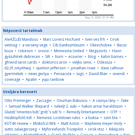
Népszerű tartalmak
AleÄŹĹĽËť Mandous
•
Marc Lorenz Hochzeit
•
tven ves frfi
•
Cirok
vetmag
•
a verseny vege
•
Cib bankszmlaszm
•
Okeechobee
•
tkezsi
buza
•
robeson
•
orvosi
•
Minnesota United
•
Megszorts
•
Haon
gyászhírek debrecen
•
Silt
•
burn
•
ecourier
•
blog
•
kalon barnes
•
gfriend tarot cards
•
doktorics aron
•
veljko simic
•
Odessza
•
62,01,nAyAhwzj
•
quinton jefferson
•
jonathan rowe
•
dave calhoun
gyermekek
•
news gertya
•
Pensacola
•
tags
•
David Blair
•
vivendi
•
coverage
•
Apatin
•
yuju rainbow
Utoljára keresett
Otto Preminger
•
Zaccagni
•
Onurhan Babuscu
•
A csúnya lány
•
.fake
•
Samuel Walker Shepard
•
nekelj! 2. suki
•
hakon arnar haraldsson
•
Glutďż˝nmentes bďż˝grďż˝s sďż˝ti
•
Remedy Entertainment
•
OTP
•
Húsklopfoló lidl
•
Nemesis: Lockdown rules
•
a buksa
•
szini bla
•
KOT4X review
•
Miskolczi Mrk
•
Matt Acton
•
Stephenie meyer moly
•
sutto zalaegerszeg
•
Myforexfunds Trustpilot
•
cirok vtsz
•
Kiképzés
előzetes
•
MarketWatch
•
Gj m3 átváltás
•
Cascais
•
Fxprodirect
•
Kiss