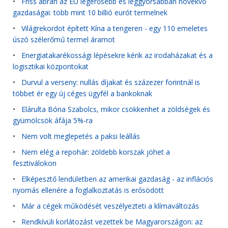
•
Friss ábrán az EU legerősebb és leggyorsabban növekvő
gazdaságai: több mint 10 billió eurót termelnek
•
Világrekordot épített Kína a tengeren - egy 110 emeletes
úszó szélerőmű termel áramot
•
Energiatakarékossági lépésekre kérik az irodaházakat és a
logisztikai központokat
•
Durvul a verseny: nullás díjakat és százezer forintnál is
többet ér egy új céges ügyfél a bankoknak
•
Elárulta Bóna Szabolcs, mikor csökkenhet a zöldségek és
gyümölcsök áfája 5%-ra
•
Nem volt meglepetés a paksi leállás
•
Nem elég a repohár: zöldebb korszak jöhet a
fesztiválokon
•
Elképesztő lendületben az amerikai gazdaság - az inflációs
nyomás ellenére a foglalkoztatás is erősödött
•
Már a cégek működését veszélyezteti a klímaváltozás
•
Rendkívüli korlátozást vezettek be Magyarországon: az