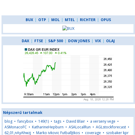
BUX
|
OTP
|
MOL
|
MTEL
|
RICHTER
|
OPUS
DAX
|
FTSE
|
S&P 500
|
DOW JONES
|
VIX
|
OLAJ
Népszerű tartalmak
blog
•
fancybox
•
149(1)
•
tags
•
David Blair
•
a verseny vege
•
ASMonacoFC
•
KatharineHepburn
•
ASALocalRun
•
AGLstockforecast
•
62,01,nAyAhwzj
•
Marko ivkovic Futballjtkos
•
coverage
•
szobaker kpr