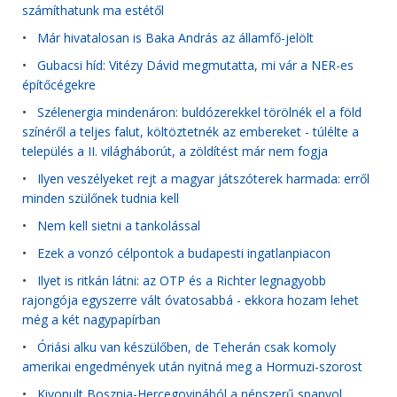
számíthatunk ma estétől
•
Már hivatalosan is Baka András az államfő-jelölt
•
Gubacsi híd: Vitézy Dávid megmutatta, mi vár a NER-es
építőcégekre
•
Szélenergia mindenáron: buldózerekkel törölnék el a föld
színéről a teljes falut, költöztetnék az embereket - túlélte a
település a II. világháborút, a zöldítést már nem fogja
•
Ilyen veszélyeket rejt a magyar játszóterek harmada: erről
minden szülőnek tudnia kell
•
Nem kell sietni a tankolással
•
Ezek a vonzó célpontok a budapesti ingatlanpiacon
•
Ilyet is ritkán látni: az OTP és a Richter legnagyobb
rajongója egyszerre vált óvatosabbá - ekkora hozam lehet
még a két nagypapírban
•
Óriási alku van készülőben, de Teherán csak komoly
amerikai engedmények után nyitná meg a Hormuzi-szorost
•
Kivonult Bosznia-Hercegovinából a népszerű spanyol