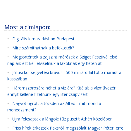
Most a címlapon:
•
Digitális lemaradásban Budapest
•
Mire számíthatnak a befektetők?
•
Megtörténtek a zajszint mérések a Sziget Fesztivál első
napján: ezt kell elviselniük a lakóknak egy héten át
•
Júliusi költségvetési bravúr - 500 milliárddal több maradt a
kasszában
•
Háromszorosára nőhet a víz ára? Kitálalt a vízművezér:
ennyit kellene fizetnünk egy liter csapvízért
•
Nagyot ugrott a tőzsdén az Alteo - mit mond a
menedzsment?
•
Újra felcsaptak a lángok: tűz pusztít Athén közelében
•
Friss hírek érkeztek Paksról: megszólalt Magyar Péter, erre