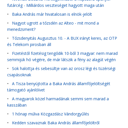
futárcég - Milliárdos veszteséget hagyott maga után
•
Baka András már hivatalosan is elnök-jelölt
•
Nagyot ugrott a tőzsdén az Alteo - mit mond a
menedzsment?
•
Tőzsdenyitás Augusztus 10. - A BUX irányt keres, az OTP
és Telekom pirosban áll
•
Fizetéstől fizetésig tengődik 10-ből 3 magyar: nem marad
semmijük hó végére, de már látszik a fény az alagút végén
•
Sok halottja és sebesültje van az orosz légi és tüzérségi
csapásoknak
•
A Tisza benyújtotta a Baka András államfőjelöltségét
támogató ajánlóívet
•
A magyarok közel harmadának semmi sem marad a
kasszában
•
1 hónap múlva Közgazdász Vándorgyűlés
•
Kedden szavaznak Baka András államfőjelöltről