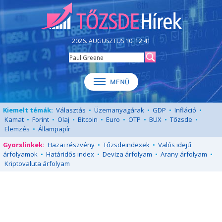
2026. AUGUSZTUS 10. 12:41
Kiemelt témák:
Választás
•
Üzemanyagárak
•
GDP
•
Infláció
•
Kamat
•
Forint
•
Olaj
•
Bitcoin
•
Euro
•
OTP
•
BUX
•
Tőzsde
•
Elemzés
•
Állampapír
Gyorslinkek:
Hazai részvény
•
Tőzsdeindexek
•
Valós idejű
árfolyamok
•
Határidős index
•
Deviza árfolyam
•
Arany árfolyam
•
Kriptovaluta árfolyam