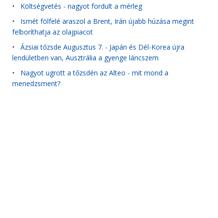
•
Költségvetés - nagyot fordult a mérleg
•
Ismét fölfelé araszol a Brent, Irán újabb húzása megint
felboríthatja az olajpiacot
•
Ázsiai tőzsde Augusztus 7. - Japán és Dél-Korea újra
lendületben van, Ausztrália a gyenge láncszem
•
Nagyot ugrott a tőzsdén az Alteo - mit mond a
menedzsment?