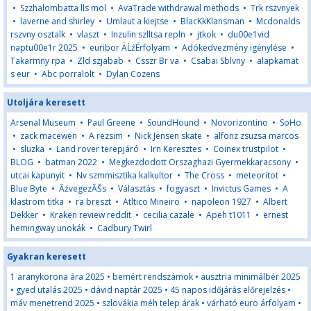
•
Szzhalombatta lls mol
•
AvaTrade withdrawal methods
•
Trk rszvnyek
•
laverne and shirley
•
Umlaut a kiejtse
•
BlacKkKlansman
•
Mcdonalds
rszvny osztalk
•
vlaszt
•
Inzulin szlltsa repln
•
jtkok
•
du00e1vid
naptu00e1r 2025
•
euribor ÄĹźËrfolyam
•
Adókedvezmény igénylése
•
Takarmny rpa
•
Zld szjabab
•
Csszr Br va
•
Csabai Sblvny
•
alapkamat
s eur
•
Abc porralolt
•
Dylan Cozens
Utoljára keresett
Arsenal Museum
•
Paul Greene
•
SoundHound
•
Novorizontino
•
SoHo
•
zack macewen
•
A rezsim
•
Nick Jensen skate
•
alfonz zsuzsa marcos
•
sluzka
•
Land rover terepjáró
•
Irn Keresztes
•
Coinex trustpilot
•
BLOG
•
batman 2022
•
Megkezdodott Orszaghazi Gyermekkaracsony
•
utcai kapunyit
•
Nv szmmisztika kalkultor
•
The Cross
•
meteoritot
•
Blue Byte
•
ĂźvegezĂŠs
•
Választás
•
fogyaszt
•
Invictus Games
•
A
klastrom titka
•
ra breszt
•
Atltico Mineiro
•
napoleon 1927
•
Albert
Dekker
•
Kraken review reddit
•
cecilia cazale
•
Apeh t1011
•
ernest
hemingway unokák
•
Cadbury Twirl
Gyakran keresett
1 aranykorona ára 2025
•
bemért rendszámok
•
ausztria minimálbér 2025
•
gyed utalás 2025
•
dávid naptár 2025
•
45 napos időjárás előrejelzés
•
máv menetrend 2025
•
szlovákia méh telep árak
•
várható euro árfolyam
•