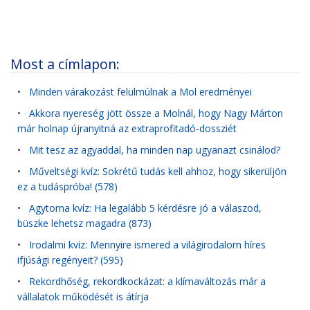
Most a címlapon:
•
Minden várakozást felülmúlnak a Mol eredményei
•
Akkora nyereség jött össze a Molnál, hogy Nagy Márton
már holnap újranyitná az extraprofitadó-dossziét
•
Mit tesz az agyaddal, ha minden nap ugyanazt csinálod?
•
Műveltségi kvíz: Sokrétű tudás kell ahhoz, hogy sikerüljön
ez a tudáspróba! (578)
•
Agytorna kvíz: Ha legalább 5 kérdésre jó a válaszod,
büszke lehetsz magadra (873)
•
Irodalmi kvíz: Mennyire ismered a világirodalom híres
ifjúsági regényeit? (595)
•
Rekordhőség, rekordkockázat: a klímaváltozás már a
vállalatok működését is átírja