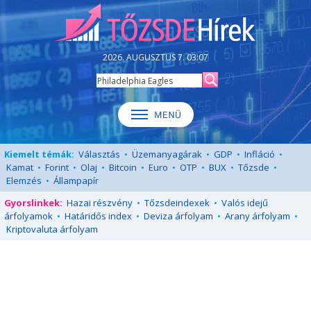
2026. AUGUSZTUS 7. 03:07
Kiemelt témák:
Választás
•
Üzemanyagárak
•
GDP
•
Infláció
•
Kamat
•
Forint
•
Olaj
•
Bitcoin
•
Euro
•
OTP
•
BUX
•
Tőzsde
•
Elemzés
•
Állampapír
Gyorslinkek:
Hazai részvény
•
Tőzsdeindexek
•
Valós idejű
árfolyamok
•
Határidős index
•
Deviza árfolyam
•
Arany árfolyam
•
Kriptovaluta árfolyam