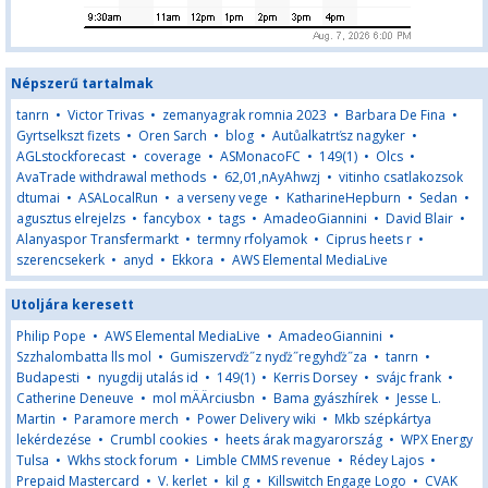
Népszerű tartalmak
tanrn
•
Victor Trivas
•
zemanyagrak romnia 2023
•
Barbara De Fina
•
Gyrtselkszt fizets
•
Oren Sarch
•
blog
•
Autůalkatrťsz nagyker
•
AGLstockforecast
•
coverage
•
ASMonacoFC
•
149(1)
•
Olcs
•
AvaTrade withdrawal methods
•
62,01,nAyAhwzj
•
vitinho csatlakozsok
dtumai
•
ASALocalRun
•
a verseny vege
•
KatharineHepburn
•
Sedan
•
agusztus elrejelzs
•
fancybox
•
tags
•
AmadeoGiannini
•
David Blair
•
Alanyaspor Transfermarkt
•
termny rfolyamok
•
Ciprus heets r
•
szerencsekerk
•
anyd
•
Ekkora
•
AWS Elemental MediaLive
Utoljára keresett
Philip Pope
•
AWS Elemental MediaLive
•
AmadeoGiannini
•
Szzhalombatta lls mol
•
Gumiszervďż˝z nyďż˝regyhďż˝za
•
tanrn
•
Budapesti
•
nyugdij utalás id
•
149(1)
•
Kerris Dorsey
•
svájc frank
•
Catherine Deneuve
•
mol mÄÄrciusbn
•
Bama gyászhírek
•
Jesse L.
Martin
•
Paramore merch
•
Power Delivery wiki
•
Mkb szépkártya
lekérdezése
•
Crumbl cookies
•
heets árak magyarország
•
WPX Energy
Tulsa
•
Wkhs stock forum
•
Limble CMMS revenue
•
Rédey Lajos
•
Prepaid Mastercard
•
V. kerlet
•
kil g
•
Killswitch Engage Logo
•
CVAK