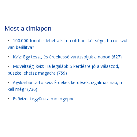
Most a címlapon:
•
100.000 forint is lehet a klíma otthoni költsége, ha rosszul
van beállítva?
•
Kvíz: Egy teszt, és érdekessé varázsoljuk a napod (627)
•
Műveltségi kvíz: Ha legalább 5 kérdésre jó a válaszod,
büszke lehetsz magadra (759)
•
Agykarbantartó kvíz: Érdekes kérdések, izgalmas nap, mi
kell még? (736)
•
Esővizet tegyünk a mosógépbe!