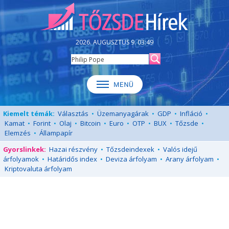
2026. AUGUSZTUS 9. 03:49
Kiemelt témák:
Választás
•
Üzemanyagárak
•
GDP
•
Infláció
•
Kamat
•
Forint
•
Olaj
•
Bitcoin
•
Euro
•
OTP
•
BUX
•
Tőzsde
•
Elemzés
•
Állampapír
Gyorslinkek:
Hazai részvény
•
Tőzsdeindexek
•
Valós idejű
árfolyamok
•
Határidős index
•
Deviza árfolyam
•
Arany árfolyam
•
Kriptovaluta árfolyam