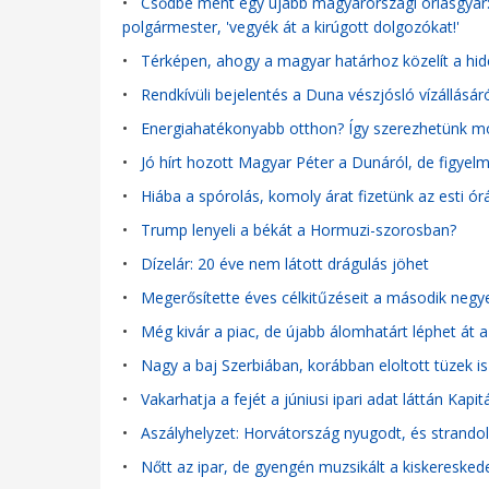
•
Csődbe ment egy újabb magyarországi óriásgyár: n
polgármester, 'vegyék át a kirúgott dolgozókat!'
•
Térképen, ahogy a magyar határhoz közelít a hi
•
Rendkívüli bejelentés a Duna vészjósló vízállásáró
•
Energiahatékonyabb otthon? Így szerezhetünk mos
•
Jó hírt hozott Magyar Péter a Dunáról, de figyelm
•
Hiába a spórolás, komoly árat fizetünk az esti órá
•
Trump lenyeli a békát a Hormuzi-szorosban?
•
Dízelár: 20 éve nem látott drágulás jöhet
•
Megerősítette éves célkitűzéseit a második ne
•
Még kivár a piac, de újabb álomhatárt léphet át 
•
Nagy a baj Szerbiában, korábban eloltott tüzek is
•
Vakarhatja a fejét a júniusi ipari adat láttán Kapit
•
Aszályhelyzet: Horvátország nyugodt, és strandol
•
Nőtt az ipar, de gyengén muzsikált a kiskeresk