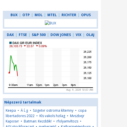
BUX
|
OTP
|
MOL
|
MTEL
|
RICHTER
|
OPUS
DAX
|
FTSE
|
S&P 500
|
DOW JONES
|
VIX
|
OLAJ
Népszerű tartalmak
Keepa
•
Ä Ĺ jj
•
Szigetvr ostroma kltemny
•
copa
libertadores 2022
•
Kls vakols hzilag
•
Mvszbejr
Kaposvr
•
Batman: Kezddik!
•
rfolyamvltozs
•
AGLstockforecast
•
nyelvezetrl
•
KatharineHepburn
•