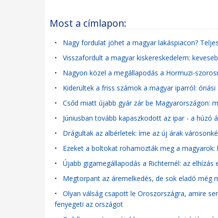
Most a címlapon:
•
Nagy fordulat jöhet a magyar lakáspiacon? Teljes
•
Visszafordult a magyar kiskereskedelem: keveseb
•
Nagyon közel a megállapodás a Hormuzi-szorosr
•
Kiderültek a friss számok a magyar iparról: óriá
•
Csőd miatt újabb gyár zár be Magyarországon: m
•
Júniusban tovább kapaszkodott az ipar - a húzó á
•
Drágultak az albérletek: íme az új árak városonké
•
Ezeket a boltokat rohamozták meg a magyarok: ki
•
Újabb gigamegállapodás a Richternél: az elhízás e
•
Megtorpant az áremelkedés, de sok eladó még mi
•
Olyan válság csapott le Oroszországra, amire sen
fenyegeti az országot