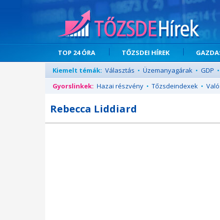
TOP 24 ÓRA
TŐZSDEI HÍREK
GAZDAS
Kiemelt témák:
Választás
•
Üzemanyagárak
•
GDP
•
Gyorslinkek:
Hazai részvény
•
Tőzsdeindexek
•
Való
Rebecca Liddiard