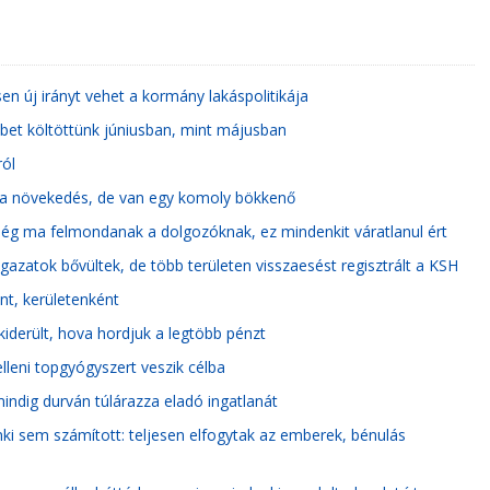
en új irányt vehet a kormány lakáspolitikája
bet költöttünk júniusban, mint májusban
ól
si a növekedés, de van egy komoly bökkenő
ég ma felmondanak a dolgozóknak, ez mindenkit váratlanul ért
gazatok bővültek, de több területen visszaesést regisztrált a KSH
nt, kerületenként
derült, hova hordjuk a legtöbb pénzt
lleni topgyógyszert veszik célba
ndig durván túlárazza eladó ingatlanát
ki sem számított: teljesen elfogytak az emberek, bénulás