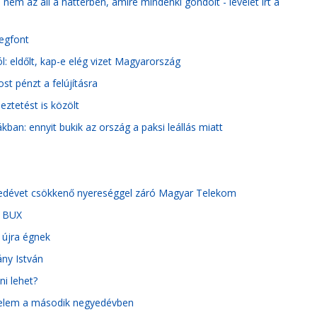
em az áll a háttérben, amire mindenki gondolt - levelet írt a
degfont
l: eldőlt, kap-e elég vizet Magyarország
t pénzt a felújításra
eztetést is közölt
kban: ennyit bukik az ország a paksi leállás miatt
gyedévet csökkenő nyereséggel záró Magyar Telekom
a BUX
 újra égnek
ány István
ni lehet?
edelem a második negyedévben