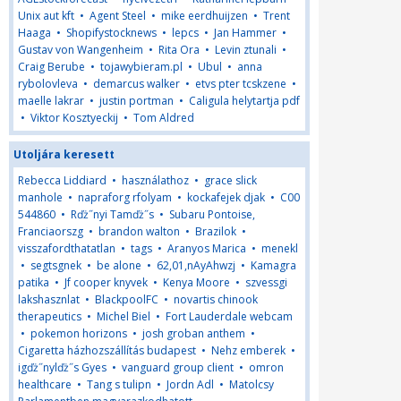
Unix aut kft
•
Agent Steel
•
mike eerdhuijzen
•
Trent
Haaga
•
Shopifystocknews
•
lepcs
•
Jan Hammer
•
Gustav von Wangenheim
•
Rita Ora
•
Levin ztunali
•
Craig Berube
•
tojawybieram.pl
•
Ubul
•
anna
rybolovleva
•
demarcus walker
•
etvs pter tcskzene
•
maelle lakrar
•
justin portman
•
Caligula helytartja pdf
•
Viktor Kosztyeckij
•
Tom Aldred
Utoljára keresett
Rebecca Liddiard
•
használathoz
•
grace slick
manhole
•
napraforg rfolyam
•
kockafejek djak
•
C00
544860
•
Rďż˝nyi Tamďż˝s
•
Subaru Pontoise,
Franciaorszg
•
brandon walton
•
Brazilok
•
visszafordthatatlan
•
tags
•
Aranyos Marica
•
menekl
•
segtsgnek
•
be alone
•
62,01,nAyAhwzj
•
Kamagra
patika
•
Jf cooper knyvek
•
Kenya Moore
•
szvessgi
lakshasznlat
•
BlackpoolFC
•
novartis chinook
therapeutics
•
Michel Biel
•
Fort Lauderdale webcam
•
pokemon horizons
•
josh groban anthem
•
Cigaretta házhozszállítás budapest
•
Nehz emberek
•
igďż˝nylďż˝s Gyes
•
vanguard group client
•
omron
healthcare
•
Tang s tulipn
•
Jordn Adl
•
Matolcsy