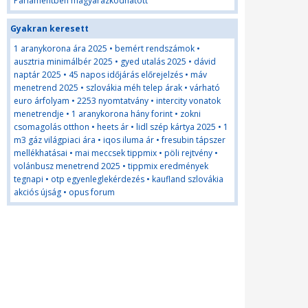
Parlamentben magyarazkodhatott
Gyakran keresett
1 aranykorona ára 2025
•
bemért rendszámok
•
ausztria minimálbér 2025
•
gyed utalás 2025
•
dávid
naptár 2025
•
45 napos időjárás előrejelzés
•
máv
menetrend 2025
•
szlovákia méh telep árak
•
várható
euro árfolyam
•
2253 nyomtatvány
•
intercity vonatok
menetrendje
•
1 aranykorona hány forint
•
zokni
csomagolás otthon
•
heets ár
•
lidl szép kártya 2025
•
1
m3 gáz világpiaci ára
•
iqos iluma ár
•
fresubin tápszer
mellékhatásai
•
mai meccsek tippmix
•
pöli rejtvény
•
volánbusz menetrend 2025
•
tippmix eredmények
tegnapi
•
otp egyenleglekérdezés
•
kaufland szlovákia
akciós újság
•
opus forum