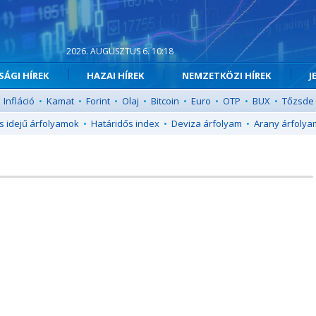
2026. AUGUSZTUS 6. 10:18
ÁGI HÍREK
HAZAI HÍREK
NEMZETKÖZI HÍREK
J
Infláció
•
Kamat
•
Forint
•
Olaj
•
Bitcoin
•
Euro
•
OTP
•
BUX
•
Tőzsde
s idejű árfolyamok
•
Határidős index
•
Deviza árfolyam
•
Arany árfolya