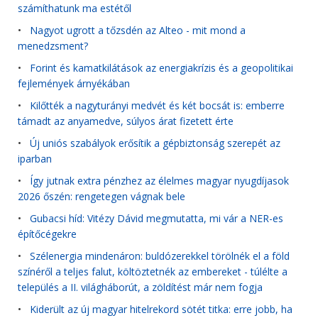
számíthatunk ma estétől
•
Nagyot ugrott a tőzsdén az Alteo - mit mond a
menedzsment?
•
Forint és kamatkilátások az energiakrízis és a geopolitikai
fejlemények árnyékában
•
Kilőtték a nagyturányi medvét és két bocsát is: emberre
támadt az anyamedve, súlyos árat fizetett érte
•
Új uniós szabályok erősítik a gépbiztonság szerepét az
iparban
•
Így jutnak extra pénzhez az élelmes magyar nyugdíjasok
2026 őszén: rengetegen vágnak bele
•
Gubacsi híd: Vitézy Dávid megmutatta, mi vár a NER-es
építőcégekre
•
Szélenergia mindenáron: buldózerekkel törölnék el a föld
színéről a teljes falut, költöztetnék az embereket - túlélte a
település a II. világháborút, a zöldítést már nem fogja
•
Kiderült az új magyar hitelrekord sötét titka: erre jobb, ha