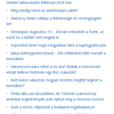
minden lakásvásárló felkészül 2026-ban
•
Még mindig menő az autótolvajos játék?
•
Matolcsy Ádám vállalja a felelősséget és vezérigazgató
lett
•
Devizapiac Augusztus 10. - Durván erősödött a forint, az
eurót és a dollárt nem engedi el
•
Sopronból lehet majd a legjobban látni a napfogyatkozást
•
Júliusi költségvetési bravúr - 500 milliárddal több maradt a
kasszában
•
Háromszorosára nőhet a víz ára? Kitálalt a vízművezér:
ennyit kellene fizetnünk egy liter csapvízért
•
Kerti bútor választás: hogyan teremts meghitt légkört a
kertedben?
•
Óriási alku van készülőben, de Teherán csak komoly
amerikai engedmények után nyitná meg a Hormuzi-szorost
•
Ezek a vonzó célpontok a budapesti ingatlanpiacon