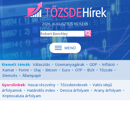
2026. AUGUSZTUS 10. 12:05
Kiemelt témák:
Választás
•
Üzemanyagárak
•
GDP
•
Infláció
•
Kamat
•
Forint
•
Olaj
•
Bitcoin
•
Euro
•
OTP
•
BUX
•
Tőzsde
•
Elemzés
•
Állampapír
Gyorslinkek:
Hazai részvény
•
Tőzsdeindexek
•
Valós idejű
árfolyamok
•
Határidős index
•
Deviza árfolyam
•
Arany árfolyam
•
Kriptovaluta árfolyam