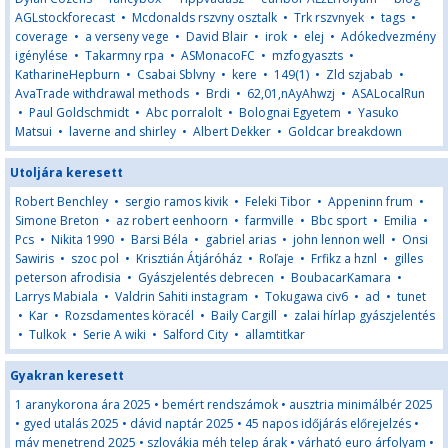
AGLstockforecast
•
Mcdonalds rszvny osztalk
•
Trk rszvnyek
•
tags
•
coverage
•
a verseny vege
•
David Blair
•
irok
•
elej
•
Adókedvezmény
igénylése
•
Takarmny rpa
•
ASMonacoFC
•
mzfogyaszts
•
KatharineHepburn
•
Csabai Sblvny
•
kere
•
149(1)
•
Zld szjabab
•
AvaTrade withdrawal methods
•
Brdi
•
62,01,nAyAhwzj
•
ASALocalRun
•
Paul Goldschmidt
•
Abc porralolt
•
Bolognai Egyetem
•
Yasuko
Matsui
•
laverne and shirley
•
Albert Dekker
•
Goldcar breakdown
Utoljára keresett
Robert Benchley
•
sergio ramos kivik
•
Feleki Tibor
•
Appeninn frum
•
Simone Breton
•
az robert eenhoorn
•
farmville
•
Bbc sport
•
Emilia
•
Pcs
•
Nikita 1990
•
Barsi Béla
•
gabriel arias
•
john lennon well
•
Onsi
Sawiris
•
szoc pol
•
Krisztián Átjáróház
•
Roľaje
•
Frfikz a hznl
•
gilles
peterson afrodisia
•
Gyászjelentés debrecen
•
BoubacarKamara
•
Larrys Mabiala
•
Valdrin Sahiti instagram
•
Tokugawa civ6
•
ad
•
tunet
•
Kar
•
Rozsdamentes köracél
•
Baily Cargill
•
zalai hírlap gyászjelentés
•
Tulkok
•
Serie A wiki
•
Salford City
•
allamtitkar
Gyakran keresett
1 aranykorona ára 2025
•
bemért rendszámok
•
ausztria minimálbér 2025
•
gyed utalás 2025
•
dávid naptár 2025
•
45 napos időjárás előrejelzés
•
máv menetrend 2025
•
szlovákia méh telep árak
•
várható euro árfolyam
•