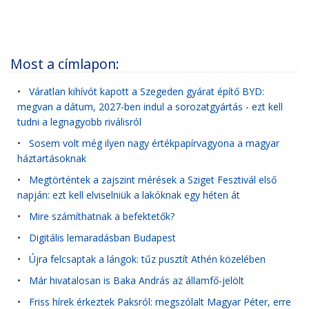
Most a címlapon:
•
Váratlan kihívót kapott a Szegeden gyárat építő BYD:
megvan a dátum, 2027-ben indul a sorozatgyártás - ezt kell
tudni a legnagyobb riválisról
•
Sosem volt még ilyen nagy értékpapírvagyona a magyar
háztartásoknak
•
Megtörténtek a zajszint mérések a Sziget Fesztivál első
napján: ezt kell elviselniük a lakóknak egy héten át
•
Mire számíthatnak a befektetők?
•
Digitális lemaradásban Budapest
•
Újra felcsaptak a lángok: tűz pusztít Athén közelében
•
Már hivatalosan is Baka András az államfő-jelölt
•
Friss hírek érkeztek Paksról: megszólalt Magyar Péter, erre