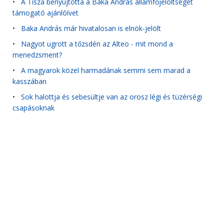
•
A Tisza benyújtotta a Baka András államfőjelöltségét
támogató ajánlóívet
•
Baka András már hivatalosan is elnök-jelölt
•
Nagyot ugrott a tőzsdén az Alteo - mit mond a
menedzsment?
•
A magyarok közel harmadának semmi sem marad a
kasszában
•
Sok halottja és sebesültje van az orosz légi és tüzérségi
csapásoknak