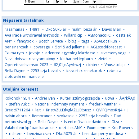
Népszerű tartalmak
razamanaz
•
149(1)
•
Dkc 5075 ár
•
malmi buza ár
•
David Blair
•
AvaTrade withdrawal methods
•
Willard cip
•
ASMonacoFC
•
osztalek
ANY
•
fancybox
•
Bosch Service
•
blog
•
tags
•
ASALocalRun
•
benzinarcseh
•
coverage
•
5cr15 acl jellemzi
•
AGLstockforecast
•
Exuma rym
•
jovoje
•
edenred egyenleg lekrdezse
•
a verseny vege
•
Nav advisszatrts nyomtatvny
•
KatharineHepburn
•
zletel
•
Operettsznhz msor 2023
•
62,01,nAyAhwzj
•
richterr
•
Vnusz tolaj r
•
Bella Dayne
•
2253 szja bevalls
•
ics vortex zenekarok
•
rebecca
zlotowski emmanuelle
Utoljára keresett
Rokonok 1954
•
Andrei Ivan
•
Kültéri szúnyogcsapda
•
ucwa
•
ĂĄrkĂĄd
•
stefan vukic
•
National Indemnity Payment
•
frederik winther
•
Brexit9711264
•
lejt
•
KristÄŹĹĽËťlyglÄŹĹĽËťbusz
•
QVlFQmoxRzJ4
•
J
balvin ahora
•
Rembrandt
•
szokasok
•
2253 szja bevalls
•
Elad
betoncsiszol gp
•
Bella Dayne
•
Isteni műszak indavideo
•
Gíza
•
Valahol európában karaoke
•
osztalek ANY
•
Exuma rym
•
Kris Bowers
•
richterr
•
benzinarcseh
•
Dkc 5075 ár
•
brendan perry medusa
•