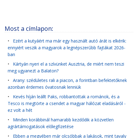
Most a címlapon:
•
Ezért a kutyáért ma már egy használt autó árát is elkérik:
ennyiért veszik a magyarok a legnépszerűbb fajtákat 2026-
ban
•
Kártyán nyeri el a szívünket Ausztria, de miért nem teszi
meg ugyanezt a Balaton?
•
Arany: szédületes rali a piacon, a forintban befektetőknek
azonban érdemes óvatosnak lenniük
•
Kevés híján leállt Paks, robbantottak a románok, és a
Tesco is megtörte a csendet a magyar hálózat eladásáról -
ez volt a hét
•
Minden korábbinál hamarabb kezdődik a közvetlen
agrártámogatások előlegfizetése
•
Ebben a megyében már olcsóbbak a lakások, mint tavaly