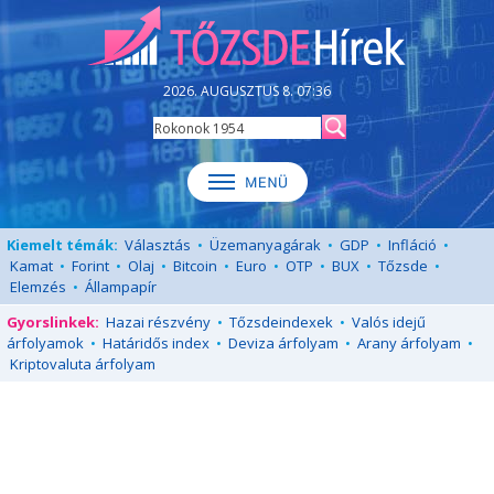
2026. AUGUSZTUS 8. 07:36
Kiemelt témák:
Választás
•
Üzemanyagárak
•
GDP
•
Infláció
•
Kamat
•
Forint
•
Olaj
•
Bitcoin
•
Euro
•
OTP
•
BUX
•
Tőzsde
•
Elemzés
•
Állampapír
Gyorslinkek:
Hazai részvény
•
Tőzsdeindexek
•
Valós idejű
árfolyamok
•
Határidős index
•
Deviza árfolyam
•
Arany árfolyam
•
Kriptovaluta árfolyam