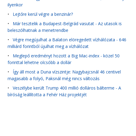
ilyenkor
•
Lejtőre kerül végre a benzinár?
•
Már tesztelik a Budapest-Belgrád vasutat - Az utasok is
beleszólhatnak a menetrendbe
•
Végre megújulhat a Balaton elöregedett vízhálózata - 646
milliárd forintból újulhat meg a vízhálózat
•
Meglepő eredményt hozott a Big Mac-index - közel 50
forinttal lehetne olcsóbb a dollár
•
Így áll most a Duna vízszintje: Nagybajcsnál 46 centivel
magasabb a folyó, Paksnál még nincs változás
•
Veszélybe került Trump 400 millió dolláros bálterme - A
bíróság leállította a Fehér Ház projektjét