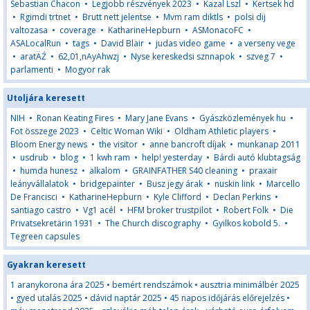
Sebastian Chacon
•
Legjobb részvények 2023
•
Kazal Lszl
•
Kertsek hd
•
Rgimdi trtnet
•
Brutt nett jelentse
•
Mvm ram diktls
•
polsi dij
valtozasa
•
coverage
•
KatharineHepburn
•
ASMonacoFC
•
ASALocalRun
•
tags
•
David Blair
•
judas video game
•
a verseny vege
•
aratÄŹ
•
62,01,nAyAhwzj
•
Nyse kereskedsi sznnapok
•
szveg 7
•
parlamenti
•
Mogyor rak
Utoljára keresett
NIH
•
Ronan Keating Fires
•
Mary Jane Evans
•
Gyászközlemények hu
•
Fot összege 2023
•
Celtic Woman Wiki
•
Oldham Athletic players
•
Bloom Energy news
•
the visitor
•
anne bancroft díjak
•
munkanap 2011
•
usdrub
•
blog
•
1 kwh ram
•
help! yesterday
•
Bárdi autó klubtagság
•
humda hunesz
•
alkalom
•
GRAINFATHER S40 cleaning
•
praxair
leányvállalatok
•
bridgepainter
•
Busz jegy árak
•
nuskin link
•
Marcello
De Francisci
•
KatharineHepburn
•
Kyle Clifford
•
Declan Perkins
•
santiago castro
•
Vg1 acél
•
HFM broker trustpilot
•
Robert Folk
•
Die
Privatsekretärin 1931
•
The Church discography
•
Gyilkos kobold 5.
•
Tegreen capsules
Gyakran keresett
1 aranykorona ára 2025
•
bemért rendszámok
•
ausztria minimálbér 2025
•
gyed utalás 2025
•
dávid naptár 2025
•
45 napos időjárás előrejelzés
•