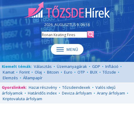
2026. AUGUSZTUS 9. 06:18
Kiemelt témák:
Választás
•
Üzemanyagárak
•
GDP
•
Infláció
•
Kamat
•
Forint
•
Olaj
•
Bitcoin
•
Euro
•
OTP
•
BUX
•
Tőzsde
•
Elemzés
•
Állampapír
Gyorslinkek:
Hazai részvény
•
Tőzsdeindexek
•
Valós idejű
árfolyamok
•
Határidős index
•
Deviza árfolyam
•
Arany árfolyam
•
Kriptovaluta árfolyam