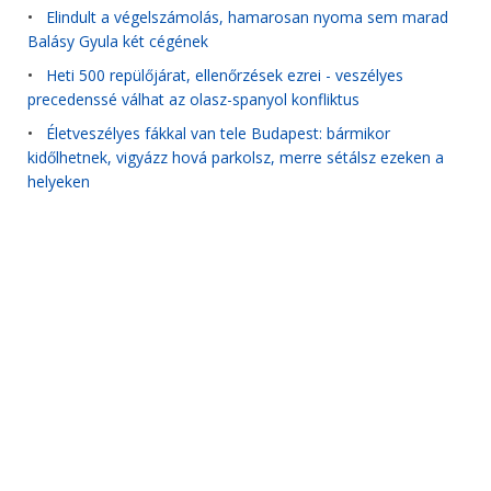
•
Elindult a végelszámolás, hamarosan nyoma sem marad
Balásy Gyula két cégének
•
Heti 500 repülőjárat, ellenőrzések ezrei - veszélyes
precedenssé válhat az olasz-spanyol konfliktus
•
Életveszélyes fákkal van tele Budapest: bármikor
kidőlhetnek, vigyázz hová parkolsz, merre sétálsz ezeken a
helyeken