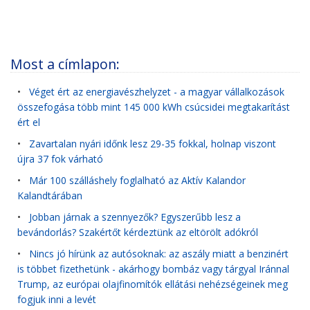
Most a címlapon:
•
Véget ért az energiavészhelyzet - a magyar vállalkozások
összefogása több mint 145 000 kWh csúcsidei megtakarítást
ért el
•
Zavartalan nyári időnk lesz 29-35 fokkal, holnap viszont
újra 37 fok várható
•
Már 100 szálláshely foglalható az Aktív Kalandor
Kalandtárában
•
Jobban járnak a szennyezők? Egyszerűbb lesz a
bevándorlás? Szakértőt kérdeztünk az eltörölt adókról
•
Nincs jó hírünk az autósoknak: az aszály miatt a benzinért
is többet fizethetünk - akárhogy bombáz vagy tárgyal Iránnal
Trump, az európai olajfinomítók ellátási nehézségeinek meg
fogjuk inni a levét