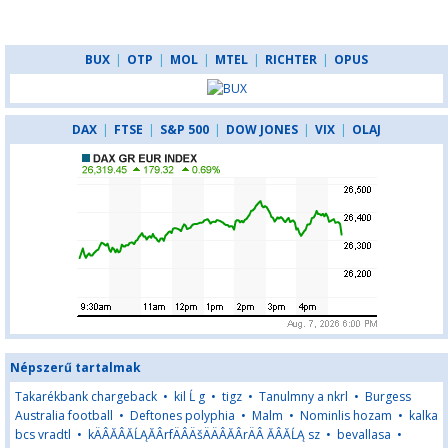
BUX
|
OTP
|
MOL
|
MTEL
|
RICHTER
|
OPUS
DAX
|
FTSE
|
S&P 500
|
DOW JONES
|
VIX
|
OLAJ
Népszerű tartalmak
Takarékbank chargeback
•
kil Ĺ g
•
tigz
•
Tanulmny a nkrl
•
Burgess
Australia football
•
Deftones polyphia
•
Malm
•
Nominlis hozam
•
kalka
bcs vradtl
•
kÄÂĂÂĂĹĄĂÂrfÄÂÄšÄÄÂĂÂrÄÂ ĂÂĂĹĄ sz
•
bevallasa
•