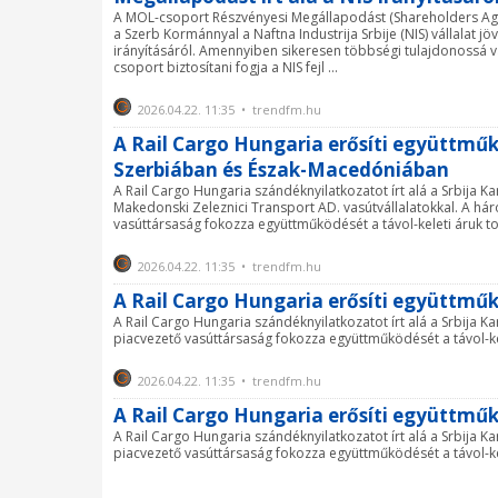
A MOL-csoport Részvényesi Megállapodást (Shareholders Agr
a Szerb Kormánnyal a Naftna Industrija Srbije (NIS) vállalat jö
irányításáról. Amennyiben sikeresen többségi tulajdonossá v
csoport biztosítani fogja a NIS fejl ...
2026.04.22. 11:35 • trendfm.hu
A Rail Cargo Hungaria erősíti együttmű
Szerbiában és Észak-Macedóniában
A Rail Cargo Hungaria szándéknyilatkozatot írt alá a Srbija Ka
Makedonski Zeleznici Transport AD. vasútvállalatokkal. A há
vasúttársaság fokozza együttműködését a távol-keleti áruk t
2026.04.22. 11:35 • trendfm.hu
A Rail Cargo Hungaria erősíti együttm
A Rail Cargo Hungaria szándéknyilatkozatot írt alá a Srbija K
piacvezető vasúttársaság fokozza együttműködését a távol-ke
2026.04.22. 11:35 • trendfm.hu
A Rail Cargo Hungaria erősíti együttm
A Rail Cargo Hungaria szándéknyilatkozatot írt alá a Srbija K
piacvezető vasúttársaság fokozza együttműködését a távol-ke