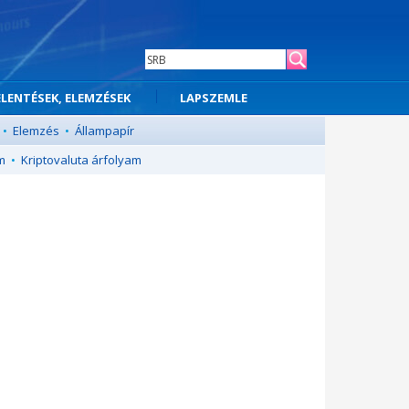
ELENTÉSEK, ELEMZÉSEK
LAPSZEMLE
•
Elemzés
•
Állampapír
m
•
Kriptovaluta árfolyam