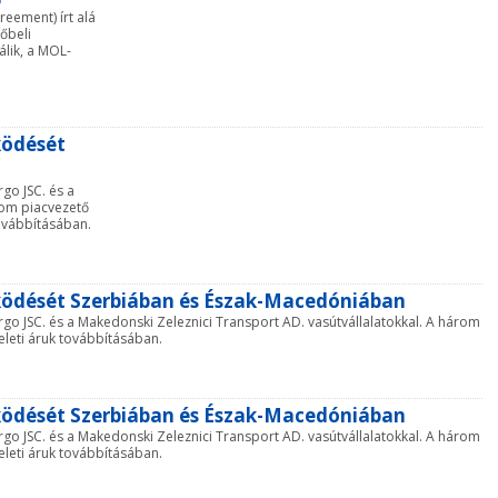
eement) írt alá
vőbeli
álik, a MOL-
ködését
rgo JSC. és a
rom piacvezető
ovábbításában.
űködését Szerbiában és Észak-Macedóniában
argo JSC. és a Makedonski Zeleznici Transport AD. vasútvállalatokkal. A három
leti áruk továbbításában.
űködését Szerbiában és Észak-Macedóniában
argo JSC. és a Makedonski Zeleznici Transport AD. vasútvállalatokkal. A három
leti áruk továbbításában.