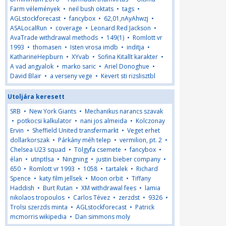
Farm vélemények
•
neil bush oktats
•
tags
•
AGLstockforecast
•
fancybox
•
62,01,nAyAhwzj
•
ASALocalRun
•
coverage
•
Leonard Red Jackson
•
AvaTrade withdrawal methods
•
149(1)
•
Romlott vr
1993
•
thomasen
•
Isten vrosa imdb
•
inditja
•
KatharineHepburn
•
XYvab
•
Sofina Kitallt karakter
•
A vad angyalok
•
marko saric
•
Ariel Donoghue
•
David Blair
•
a verseny vege
•
Kevert sti rizslisztbl
Utoljára keresett
SRB
•
New York Giants
•
Mechanikus narancs szavak
•
potkocsi kalkulator
•
nani jos almeida
•
Kolczonay
Ervin
•
Sheffield United transfermarkt
•
Veget erhet
dollarkorszak
•
Párkány méh telep
•
vermilion, pt. 2
•
Chelsea U23 squad
•
Tölgyfa csemete
•
fancybox
•
élan
•
utnptlsa
•
Ningning
•
justin bieber company
•
650
•
Romlott vr 1993
•
1058
•
tartalek
•
Richard
Spence
•
katy film jellsek
•
Moon orbit
•
Tiffany
Haddish
•
Burt Rutan
•
XM withdrawal fees
•
lamia
nikolaos tropoulos
•
Carlos Tévez
•
zerzdst
•
9326
•
Trolsi szerzds minta
•
AGLstockforecast
•
Patrick
mcmorris wikipedia
•
Dan simmons moly