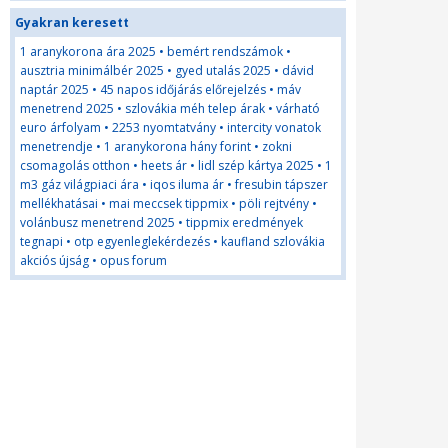
Gyakran keresett
1 aranykorona ára 2025
•
bemért rendszámok
•
ausztria minimálbér 2025
•
gyed utalás 2025
•
dávid
naptár 2025
•
45 napos időjárás előrejelzés
•
máv
menetrend 2025
•
szlovákia méh telep árak
•
várható
euro árfolyam
•
2253 nyomtatvány
•
intercity vonatok
menetrendje
•
1 aranykorona hány forint
•
zokni
csomagolás otthon
•
heets ár
•
lidl szép kártya 2025
•
1
m3 gáz világpiaci ára
•
iqos iluma ár
•
fresubin tápszer
mellékhatásai
•
mai meccsek tippmix
•
pöli rejtvény
•
volánbusz menetrend 2025
•
tippmix eredmények
tegnapi
•
otp egyenleglekérdezés
•
kaufland szlovákia
akciós újság
•
opus forum