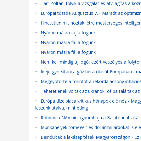
•
Tarr Zoltán: folyik a vizsgálat és átvilágítás a kö
•
Európai tőzsde Augusztus 7. - Maradt az optimiz
•
Hihetetlen mit hoztak létre mesterséges intelligen
•
Nyáron másra fáj a fogunk
•
Nyáron másra fáj a fogunk
•
Nyáron másra fáj a fogunk
•
Nem kell mindig új logó, ezért veszélyes a folyto
•
Ideje gyorsítani a gáz betárolását Európában - má
•
Meggyötörte a forintot a rekordalacsony infláció
•
Tehetetlenek voltak az ukránok, célba találtak a
•
Európa dízelpiaca kritikus hónapok elé néz - Mag
leszünk utalva, mint eddig
•
Robban a NAV bírságbombája a Balatonnál: akár k
•
Munkahelyek tömegeit és dollármilliárdokat is el
•
Beindultak a lakásépítések Magyarországon - Ez 