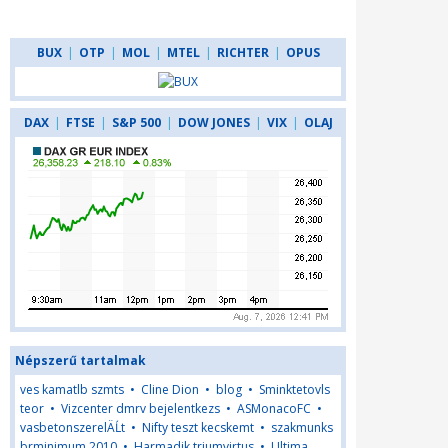
BUX
|
OTP
|
MOL
|
MTEL
|
RICHTER
|
OPUS
DAX
|
FTSE
|
S&P 500
|
DOW JONES
|
VIX
|
OLAJ
Népszerű tartalmak
ves kamatlb szmts
•
Cline Dion
•
blog
•
Sminktetovls
teor
•
Vizcenter dmrv bejelentkezs
•
ASMonacoFC
•
vasbetonszerelÄĹt
•
Nifty teszt kecskemt
•
szakmunks
brminimum 2010
•
Harmadik triumvirtus
•
Ultima