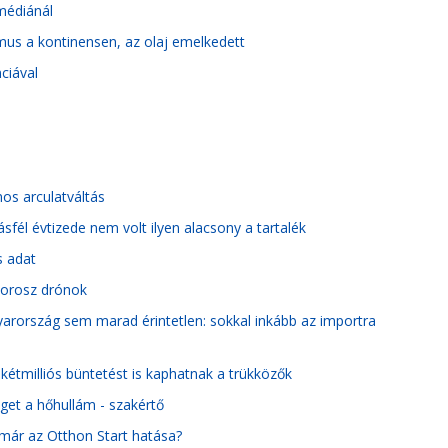
zmédiánál
mus a kontinensen, az olaj emelkedett
ciával
nos arculatváltás
sfél évtizede nem volt ilyen alacsony a tartalék
s adat
z orosz drónok
yarország sem marad érintetlen: sokkal inkább az importra
étmilliós büntetést is kaphatnak a trükközők
éget a hőhullám - szakértő
már az Otthon Start hatása?