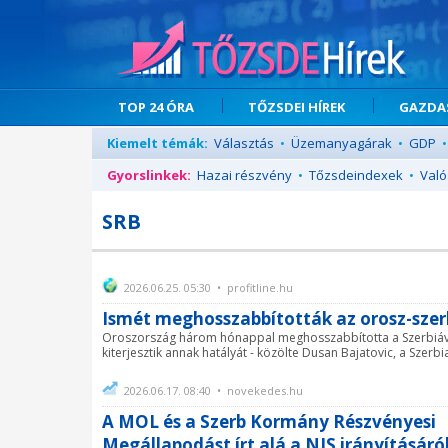
TOP 24 ÓRA
TŐZSDEI HÍREK
GAZDAS
Kiemelt témák:
Választás
•
Üzemanyagárak
•
GDP
•
Gyorslinkek:
Hazai részvény
•
Tőzsdeindexek
•
Való
SRB
2026.06.25. 05:30 • profitline.hu
Ismét meghosszabbították az orosz-sze
Oroszország három hónappal meghosszabbította a Szerbiáva
kiterjesztik annak hatályát - közölte Dusan Bajatovic, a Szerbi
2026.06.17. 08:40 • novekedes.hu
A MOL és a Szerb Kormány Részvényesi
Megállapodást írt alá a NIS irányításáró