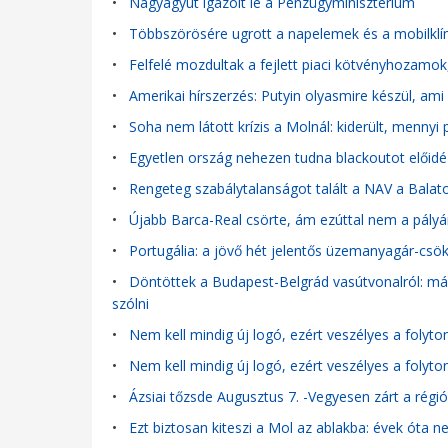
•
Nagyágyút igazolt le a Pénzügyminisztérium
•
Többszörösére ugrott a napelemek és a mobilklím
•
Felfelé mozdultak a fejlett piaci kötvényhozamok
•
Amerikai hírszerzés: Putyin olyasmire készül, a
•
Soha nem látott krízis a Molnál: kiderült, mennyi 
•
Egyetlen ország nehezen tudna blackoutot előidéz
•
Rengeteg szabálytalanságot talált a NAV a Balat
•
Újabb Barca-Real csörte, ám ezúttal nem a pályán
•
Portugália: a jövő hét jelentős üzemanyagár-csök
•
Döntöttek a Budapest-Belgrád vasútvonalról: már 
szólni
•
Nem kell mindig új logó, ezért veszélyes a folyto
•
Nem kell mindig új logó, ezért veszélyes a folyto
•
Ázsiai tőzsde Augusztus 7. -Vegyesen zárt a régió,
•
Ezt biztosan kiteszi a Mol az ablakba: évek óta n