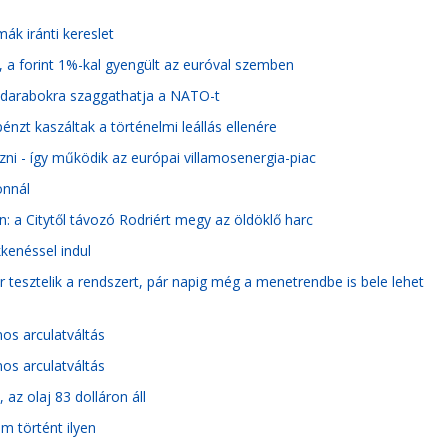
ák iránti kereslet
, a forint 1%-kal gyengült az euróval szemben
mi darabokra szaggathatja a NATO-t
pénzt kaszáltak a történelmi leállás ellenére
ni - így működik az európai villamosenergia-piac
onnál
: a Citytől távozó Rodriért megy az öldöklő harc
kenéssel indul
tesztelik a rendszert, pár napig még a menetrendbe is bele lehet
nos arculatváltás
nos arculatváltás
 az olaj 83 dolláron áll
em történt ilyen