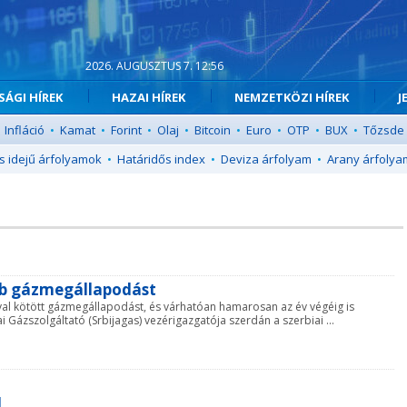
2026. AUGUSZTUS 7. 12:56
ÁGI HÍREK
HAZAI HÍREK
NEMZETKÖZI HÍREK
J
Infláció
•
Kamat
•
Forint
•
Olaj
•
Bitcoin
•
Euro
•
OTP
•
BUX
•
Tőzsde
s idejű árfolyamok
•
Határidős index
•
Deviza árfolyam
•
Arany árfolya
rb gázmegállapodást
l kötött gázmegállapodást, és várhatóan hamarosan az év végéig is
ai Gázszolgáltató (Srbijagas) vezérigazgatója szerdán a szerbiai ...
l