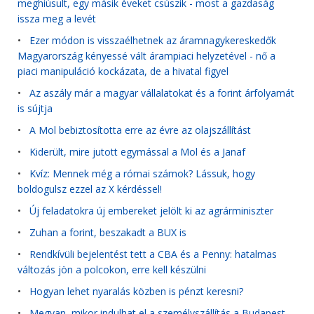
meghiúsult, egy másik éveket csúszik - most a gazdaság
issza meg a levét
•
Ezer módon is visszaélhetnek az áramnagykereskedők
Magyarország kényessé vált árampiaci helyzetével - nő a
piaci manipuláció kockázata, de a hivatal figyel
•
Az aszály már a magyar vállalatokat és a forint árfolyamát
is sújtja
•
A Mol bebiztosította erre az évre az olajszállítást
•
Kiderült, mire jutott egymással a Mol és a Janaf
•
Kvíz: Mennek még a római számok? Lássuk, hogy
boldogulsz ezzel az X kérdéssel!
•
Új feladatokra új embereket jelölt ki az agrárminiszter
•
Zuhan a forint, beszakadt a BUX is
•
Rendkívüli bejelentést tett a CBA és a Penny: hatalmas
változás jön a polcokon, erre kell készülni
•
Hogyan lehet nyaralás közben is pénzt keresni?
•
Megvan, mikor indulhat el a személyszállítás a Budapest-