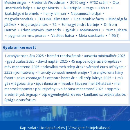
Meistersinger
•
Frederick Woodman
•
2010 seg
•
VTSZ szám
•
Otp
SmartBank belps
•
Roger Morris
•
A. Partipilo
•
tags
•
Zab ra
•
Szakdolgozi bremels
•
henry lehman
•
Neptunusz holdjai
•
megbokrosodtak
•
TECHNIC allmaster
•
OneRepublic facts
•
Minőségi fa
játékok
•
idojarasjelentes
•
72
•
Somogyi andrs bartnje
•
Dr from
Detroit
•
Edwin Myrwyn Rowlands
•
gynkk
•
ASMonacoFC
•
Yuma Obata
•
pygmalion mrs. pearce
•
Vadkles hatsa
•
Meta stocktwits
•
149(1)
Gyakran keresett
1 aranykorona ára 2025
•
bemért rendszámok
•
ausztria minimálbér 2025
•
gyed utalás 2025
•
dávid naptár 2025
•
45 napos időjárás előrejelzés
•
máv menetrend 2025
•
szlovákia méh telep árak
•
várható euro árfolyam
•
2253 nyomtatvány
•
intercity vonatok menetrendje
•
1 aranykorona hány
forint
•
zokni csomagolás otthon
•
heets ár
•
lidl szép kártya 2025
•
1 m3
gáz világpiaci ára
•
iqos iluma ár
•
fresubin tápszer mellékhatásai
•
mai
meccsek tippmix
•
pöli rejtvény
•
volánbusz menetrend 2025
•
tippmix
eredmények tegnapi
•
otp egyenleglekérdezés
•
kaufland szlovákia akciós
újság
•
opus forum
Kapcsolat
•
Honlapkészítés
|
Vízszigetelés injektálással