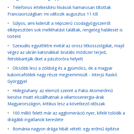
•
Telefonos értékesítési hívások hamarosan tiltottak
Franciaországban: mi változik augusztus 11-től
•
Súlyos, ami kiderült a népszerű csodagyógyszerről:
elképesztően sok melléhatást találtak, rengeteg haláleset is
történt
•
Szexuális együttlétre invitál az orosz titkosszolgálat, majd
végez az ukrán katonákkal: brutális módszer terjed,
felrobbantják őket a pásztoróra helyett
•
Olcsóbb lesz a zöldség és a gyümölcs, de a magyar
kukoricaföldek nagy része megsemmisült - Interjú Raskó
Györggyel
•
Hidegzuhany: az elemző szerint a Paksi Atomerőmű
kiesése miatt elszállhatnak a villamosenergia-árak
Magyarországon, kritikus lesz a következő időszak
•
100 millió felett már az agglomeráció nyer, kifelé tolódik a
drágább ingatlanok kereslete
•
Románia nagyon drága hibát vétett: egy erőmű építése