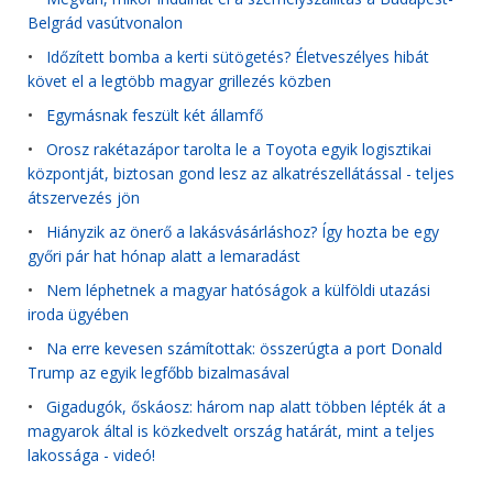
Belgrád vasútvonalon
•
Időzített bomba a kerti sütögetés? Életveszélyes hibát
követ el a legtöbb magyar grillezés közben
•
Egymásnak feszült két államfő
•
Orosz rakétazápor tarolta le a Toyota egyik logisztikai
központját, biztosan gond lesz az alkatrészellátással - teljes
átszervezés jön
•
Hiányzik az önerő a lakásvásárláshoz? Így hozta be egy
győri pár hat hónap alatt a lemaradást
•
Nem léphetnek a magyar hatóságok a külföldi utazási
iroda ügyében
•
Na erre kevesen számítottak: összerúgta a port Donald
Trump az egyik legfőbb bizalmasával
•
Gigadugók, őskáosz: három nap alatt többen lépték át a
magyarok által is közkedvelt ország határát, mint a teljes
lakossága - videó!