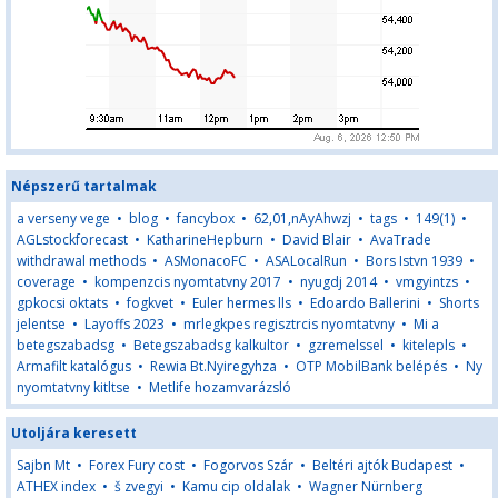
Népszerű tartalmak
a verseny vege
•
blog
•
fancybox
•
62,01,nAyAhwzj
•
tags
•
149(1)
•
AGLstockforecast
•
KatharineHepburn
•
David Blair
•
AvaTrade
withdrawal methods
•
ASMonacoFC
•
ASALocalRun
•
Bors Istvn 1939
•
coverage
•
kompenzcis nyomtatvny 2017
•
nyugdj 2014
•
vmgyintzs
•
gpkocsi oktats
•
fogkvet
•
Euler hermes lls
•
Edoardo Ballerini
•
Shorts
jelentse
•
Layoffs 2023
•
mrlegkpes regisztrcis nyomtatvny
•
Mi a
betegszabadsg
•
Betegszabadsg kalkultor
•
gzremelssel
•
kitelepls
•
Armafilt katalógus
•
Rewia Bt.Nyiregyhza
•
OTP MobilBank belépés
•
Ny
nyomtatvny kitltse
•
Metlife hozamvarázsló
Utoljára keresett
Sajbn Mt
•
Forex Fury cost
•
Fogorvos Szár
•
Beltéri ajtók Budapest
•
ATHEX index
•
š zvegyi
•
Kamu cip oldalak
•
Wagner Nürnberg