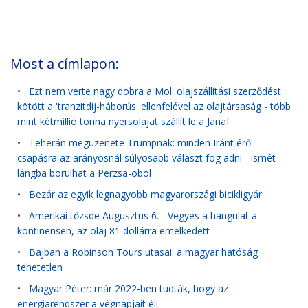
Most a címlapon:
•
Ezt nem verte nagy dobra a Mol: olajszállítási szerződést
kötött a 'tranzitdíj-háborús' ellenfelével az olajtársaság - több
mint kétmillió tonna nyersolajat szállít le a Janaf
•
Teherán megüzenete Trumpnak: minden Iránt érő
csapásra az arányosnál súlyosabb választ fog adni - ismét
lángba borulhat a Perzsa-öböl
•
Bezár az egyik legnagyobb magyarországi bicikligyár
•
Amerikai tőzsde Augusztus 6. - Vegyes a hangulat a
kontinensen, az olaj 81 dollárra emelkedett
•
Bajban a Robinson Tours utasai: a magyar hatóság
tehetetlen
•
Magyar Péter: már 2022-ben tudták, hogy az
energiarendszer a végnapjait éli