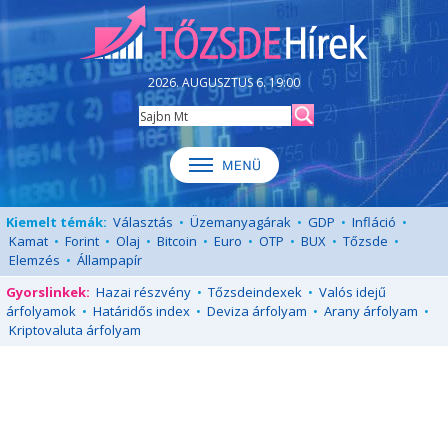
2026. AUGUSZTUS 6. 19:00
Kiemelt témák:
Választás
•
Üzemanyagárak
•
GDP
•
Infláció
•
Kamat
•
Forint
•
Olaj
•
Bitcoin
•
Euro
•
OTP
•
BUX
•
Tőzsde
•
Elemzés
•
Állampapír
Gyorslinkek:
Hazai részvény
•
Tőzsdeindexek
•
Valós idejű
árfolyamok
•
Határidős index
•
Deviza árfolyam
•
Arany árfolyam
•
Kriptovaluta árfolyam