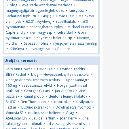
•
blog
•
AvaTrade withdrawal methods
•
magnnyugdjpnztr egyenleglekrdezs
•
fancybox
•
KatharineHepburn
•
149(1)
•
David Blair
•
Melokavy
vlemnyek
•
62,01,nAyAhwzj
•
rvaelltsutals
•
m30
nyomtatvny
•
sebessghatr autplyn
•
Michael Bunting
CapFriendly
•
nem vagy szp
•
cefre darl
•
Gpjrm
nyilvntarts excel
•
Knyelmes balerina cip
•
Napfivr,
Holdnvr
•
Sebszet mohcs
•
nyugdjemels visszamenleg
•
KűbŠnya
•
Leverage trading Binance
Utoljára keresett
Sally Ann Howes
•
David Blair
•
raymon gaddis
•
BBBY Reddit
•
blog
•
Hevesvezekny ltalnos iskola
•
George Adams Dzsesszmuzsikus
•
Super Kamagra
160mg
•
vasbetonszerelÄĹt
•
Horganyzott huzal
slytblzat
•
Georges Gutary
•
Jan van Eyck
•
aNY
osztalek
•
canal group
•
dentons leányvállalatok
•
Sir697
•
Ben Thompson
•
csoportokat
•
Királybúza
liszt ár
•
BUXindexgrafikon
•
Dowling atya nyomoz
•
Vonovia SE
•
mullmuzzler believe
•
Virág
•
ASALocalRun
•
Eau de Parfum
•
Joan Perry
•
Kinai
falat jegybankaroknak
•
ad visszaignyls kiszmitsa
•