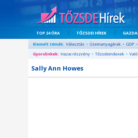
TOP 24 ÓRA
TŐZSDEI HÍREK
GAZDAS
Kiemelt témák:
Választás
•
Üzemanyagárak
•
GDP
•
Gyorslinkek:
Hazai részvény
•
Tőzsdeindexek
•
Való
Sally Ann Howes