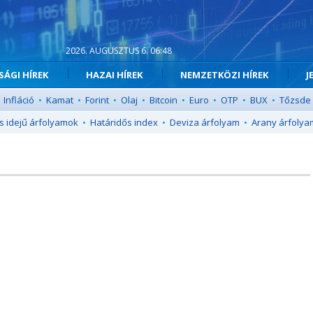
2026. AUGUSZTUS 6. 06:48
ÁGI HÍREK
HAZAI HÍREK
NEMZETKÖZI HÍREK
J
Infláció
•
Kamat
•
Forint
•
Olaj
•
Bitcoin
•
Euro
•
OTP
•
BUX
•
Tőzsde
s idejű árfolyamok
•
Határidős index
•
Deviza árfolyam
•
Arany árfolya