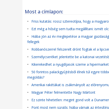
Most a címlapon:
•
Friss kutatás: rossz sztereotípia, hogy a magyar
•
Ezt még a hőség sem tudta megállítani: ismét olc
•
Hiába jön az év meglepetése a magyar gazdaságb
fellegek
•
Robbanószerrel felszerelt drónt fogtak el a lipcse
•
Személycseréket jelentette be a katonai vezetés
•
Kikerekedhet a nyugdíjasok szeme a hipermarke
•
50 forintos palackgyűjtésből élnek túl egyre több
megoldás?
•
Amerikai rakétákat is zsákmányolt az előrenyom
•
Magyar Péter felmentette Nagy Mártont
•
Ez szinte hihetetlen: megint gond volt a Duname
•
Pont most nem sürgős: hiába várnak az értesítés