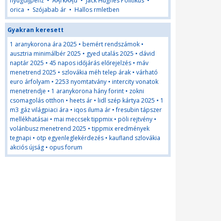
nyugdijpenz
•
ĂĄrkĂĄd
•
Jack Hughes Politikus
•
orica
•
Szójabab ár
•
Hallos rmletben
Gyakran keresett
1 aranykorona ára 2025
•
bemért rendszámok
•
ausztria minimálbér 2025
•
gyed utalás 2025
•
dávid
naptár 2025
•
45 napos időjárás előrejelzés
•
máv
menetrend 2025
•
szlovákia méh telep árak
•
várható
euro árfolyam
•
2253 nyomtatvány
•
intercity vonatok
menetrendje
•
1 aranykorona hány forint
•
zokni
csomagolás otthon
•
heets ár
•
lidl szép kártya 2025
•
1
m3 gáz világpiaci ára
•
iqos iluma ár
•
fresubin tápszer
mellékhatásai
•
mai meccsek tippmix
•
pöli rejtvény
•
volánbusz menetrend 2025
•
tippmix eredmények
tegnapi
•
otp egyenleglekérdezés
•
kaufland szlovákia
akciós újság
•
opus forum