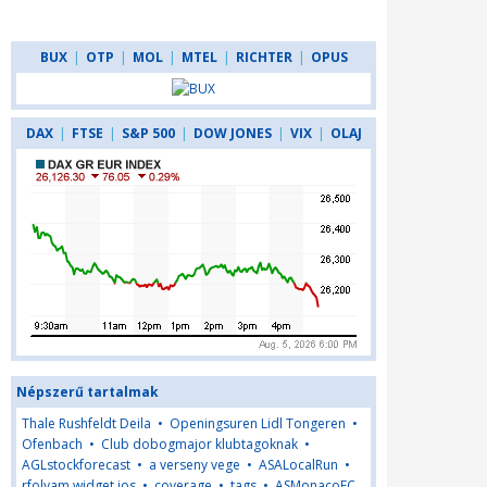
BUX
|
OTP
|
MOL
|
MTEL
|
RICHTER
|
OPUS
DAX
|
FTSE
|
S&P 500
|
DOW JONES
|
VIX
|
OLAJ
Népszerű tartalmak
Thale Rushfeldt Deila
•
Openingsuren Lidl Tongeren
•
Ofenbach
•
Club dobogmajor klubtagoknak
•
AGLstockforecast
•
a verseny vege
•
ASALocalRun
•
rfolyam widget ios
•
coverage
•
tags
•
ASMonacoFC