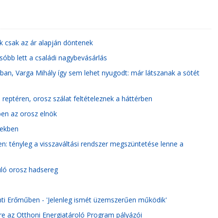
ok csak az ár alapján döntenek
sóbb lett a családi nagybevásárlás
an, Varga Mihály így sem lehet nyugodt: már látszanak a sötét
i reptéren, orosz szálat feltételeznek a háttérben
ben az orosz elnök
tekben
en: tényleg a visszaváltási rendszer megszüntetése lenne a
uló orosz hadsereg
nti Erőműben - 'Jelenleg ismét üzemszerűen működik'
re az Otthoni Energiatároló Program pályázói