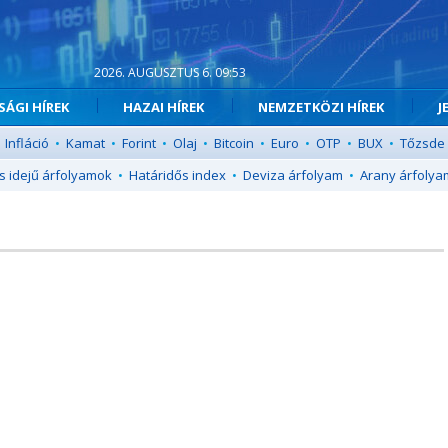
2026. AUGUSZTUS 6. 09:53
ÁGI HÍREK
HAZAI HÍREK
NEMZETKÖZI HÍREK
J
Infláció
•
Kamat
•
Forint
•
Olaj
•
Bitcoin
•
Euro
•
OTP
•
BUX
•
Tőzsde
s idejű árfolyamok
•
Határidős index
•
Deviza árfolyam
•
Arany árfolya