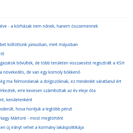
y éve - a kórházak nem nőnek, hanem összemennek
bet költöttünk júniusban, mint májusban
ól
gazatok bővültek, de több területen visszaesést regisztrált a KSH
si a növekedés, de van egy komoly bökkenő
ég ma felmondanak a dolgozóknak, ez mindenkit váratlanul ért
rkeztek, erre kevesen számítottak az év eleje óta
nt, kerületenként
derült, hova hordjuk a legtöbb pénzt
 Nagy Mártont - most megtörtént
en új irányt vehet a kormány lakáspolitikája