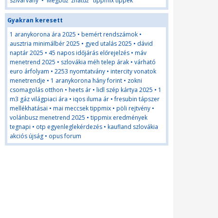
szivárvány
•
Megbďż˝zhatďż˝ tippmix tippek
Gyakran keresett
1 aranykorona ára 2025
•
bemért rendszámok
•
ausztria minimálbér 2025
•
gyed utalás 2025
•
dávid
naptár 2025
•
45 napos időjárás előrejelzés
•
máv
menetrend 2025
•
szlovákia méh telep árak
•
várható
euro árfolyam
•
2253 nyomtatvány
•
intercity vonatok
menetrendje
•
1 aranykorona hány forint
•
zokni
csomagolás otthon
•
heets ár
•
lidl szép kártya 2025
•
1
m3 gáz világpiaci ára
•
iqos iluma ár
•
fresubin tápszer
mellékhatásai
•
mai meccsek tippmix
•
pöli rejtvény
•
volánbusz menetrend 2025
•
tippmix eredmények
tegnapi
•
otp egyenleglekérdezés
•
kaufland szlovákia
akciós újság
•
opus forum