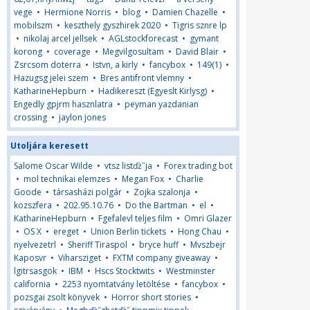
vege
•
Hermione Norris
•
blog
•
Damien Chazelle
•
mobilszm
•
keszthely gyszhirek 2020
•
Tigris sznre lp
•
nikolaj arcel jellsek
•
AGLstockforecast
•
gymant
korong
•
coverage
•
Megvilgosultam
•
David Blair
•
Zsrcsom doterra
•
Istvn, a kirly
•
fancybox
•
149(1)
•
Hazugsg jelei szem
•
Bres antifront vlemny
•
KatharineHepburn
•
Hadikereszt (Egyeslt Kirlysg)
•
Engedly gpjrm hasznlatra
•
peyman yazdanian
crossing
•
jaylon jones
Utoljára keresett
Salome Oscar Wilde
•
vtsz listďż˝ja
•
Forex trading bot
•
mol technikai elemzes
•
Megan Fox
•
Charlie
Goode
•
társasházi polgár
•
Zojka szalonja
•
kozszfera
•
202.95.10.76
•
Do the Bartman
•
el
•
KatharineHepburn
•
Fgefalevl teljes film
•
Omri Glazer
•
OS X
•
ereget
•
Union Berlin tickets
•
Hong Chau
•
nyelvezetrl
•
Sheriff Tiraspol
•
bryce huff
•
Mvszbejr
Kaposvr
•
Viharsziget
•
FXTM company giveaway
•
lgitrsasgok
•
IBM
•
Hscs Stocktwits
•
Westminster
california
•
2253 nyomtatvány letöltése
•
fancybox
•
pozsgai zsolt könyvek
•
Horror short stories
•