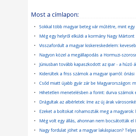
Most a címlapon:
•
Sokkal több magyar beteg vár műtétre, mint eg
•
Még egy helyről elküldi a kormány Nagy Mártont
•
Visszafordult a magyar kiskereskedelem: keveseb
•
Nagyon közel a megállapodás a Hormuzi-szorosr
•
Júniusban tovább kapaszkodott az ipar - a húzó á
•
Kiderültek a friss számok a magyar iparról: óriá
•
Csőd miatt újabb gyár zár be Magyarországon: m
•
Hihetetlen menetelésben a forint: durva számok é
•
Drágultak az albérletek: íme az új árak városonké
•
Ezeket a boltokat rohamozták meg a magyarok: ki
•
Még volt egy állás, ahonnan nem bocsátották el
•
Nagy fordulat jöhet a magyar lakáspiacon? Teljes