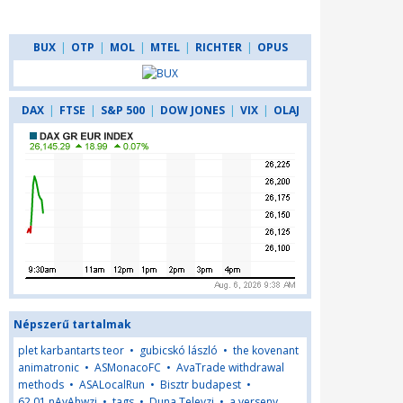
BUX
|
OTP
|
MOL
|
MTEL
|
RICHTER
|
OPUS
DAX
|
FTSE
|
S&P 500
|
DOW JONES
|
VIX
|
OLAJ
Népszerű tartalmak
plet karbantarts teor
•
gubicskó lászló
•
the kovenant
animatronic
•
ASMonacoFC
•
AvaTrade withdrawal
methods
•
ASALocalRun
•
Bisztr budapest
•
62,01,nAyAhwzj
•
tags
•
Duna Televzi
•
a verseny