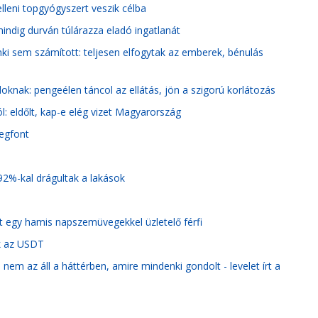
lleni topgyógyszert veszik célba
ndig durván túlárazza eladó ingatlanát
ki sem számított: teljesen elfogytak az emberek, bénulás
oknak: pengeélen táncol az ellátás, jön a szigorú korlátozás
l: eldőlt, kap-e elég vizet Magyarország
degfont
92%-kal drágultak a lakások
t egy hamis napszemüvegekkel üzletelő férfi
k az USDT
em az áll a háttérben, amire mindenki gondolt - levelet írt a