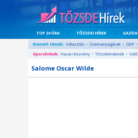
TOP 24 ÓRA
TŐZSDEI HÍREK
GAZDAS
Kiemelt témák:
Választás
•
Üzemanyagárak
•
GDP
•
Gyorslinkek:
Hazai részvény
•
Tőzsdeindexek
•
Való
Salome Oscar Wilde