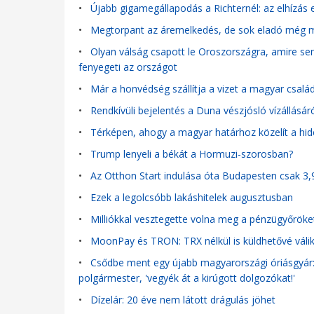
•
Újabb gigamegállapodás a Richternél: az elhízás e
•
Megtorpant az áremelkedés, de sok eladó még mi
•
Olyan válság csapott le Oroszországra, amire sen
fenyegeti az országot
•
Már a honvédség szállítja a vizet a magyar család
•
Rendkívüli bejelentés a Duna vészjósló vízállásáró
•
Térképen, ahogy a magyar határhoz közelít a hi
•
Trump lenyeli a békát a Hormuzi-szorosban?
•
Az Otthon Start indulása óta Budapesten csak 3,
•
Ezek a legolcsóbb lakáshitelek augusztusban
•
Milliókkal vesztegette volna meg a pénzügyőröke
•
MoonPay és TRON: TRX nélkül is küldhetővé váli
•
Csődbe ment egy újabb magyarországi óriásgyár: n
polgármester, 'vegyék át a kirúgott dolgozókat!'
•
Dízelár: 20 éve nem látott drágulás jöhet