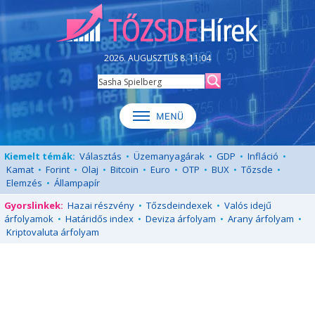
2026. AUGUSZTUS 8. 11:04
Kiemelt témák:
Választás
•
Üzemanyagárak
•
GDP
•
Infláció
•
Kamat
•
Forint
•
Olaj
•
Bitcoin
•
Euro
•
OTP
•
BUX
•
Tőzsde
•
Elemzés
•
Állampapír
Gyorslinkek:
Hazai részvény
•
Tőzsdeindexek
•
Valós idejű
árfolyamok
•
Határidős index
•
Deviza árfolyam
•
Arany árfolyam
•
Kriptovaluta árfolyam