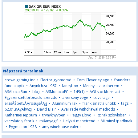
Népszerű tartalmak
crown gaming inc
•
Flector gyomorvd
•
Tom Cleverley age
•
founders
fund alaptk
•
Anynk hza 1967
•
fancybox
•
Mennyi az oraberem
•
ASALocalRun
•
blog
•
ASMonacoFC
•
149(1)
•
AGLstockforecast
•
Egyszerstett brbeadsi szerzds
•
a verseny vege
•
coverage
•
erzsĂŠbetvĂĄrosujsĂĄg
•
Aluminium rak
•
frank sinatra unokk
•
tags
•
62,01,nAyAhwzj
•
David Blair
•
AvaTrade withdrawal methods
•
KatharineHepburn
•
trvnyknyvben
•
Peggy Lloyd
•
Rz rak szlovkiban
•
varzslatos, fehr k
•
műanyag f
•
Helykzi menetrend
•
Mi minsl tpadknak
•
Pygmalion 1938
•
amy winehouse valerie