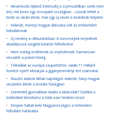
•
Aknamezőn lépked Zelenszkij a szomszédban: senki nem
érti, mit keres egy oroszpárti országban - csúszik lefelé a
listán az ukrán elnök, már egy új nevet is bedobtak helyette
•
Kiderült, mennyi magyar áldozata volt az embertelen
hőhullámnak
•
Új remény a rákkutatásban: A tumorsejtek terjedését
akadályozza szegedi kutatók felfedezése
•
Nem sokáig örülhetünk az enyhülésnek: hamarosan
visszatér a pokoli hőség
•
Telitalálat az európai szuperlottón, valaki 11 milliárd
forintot nyert! Mutatjuk a giganyereményt érő számokat
•
Riasztó adatok láttak napvilágot: kiderült, hány magyar
vesztette életét a brutális hőségben
•
Szeretnéd gyorsabban eladni a lakásodat? Ezekkel a
trükkökkel kitűnhetsz a több ezer hirdetés közül
•
Ennyien haltak bele Magyarországon a történelmi
hőhullám hatásaiba