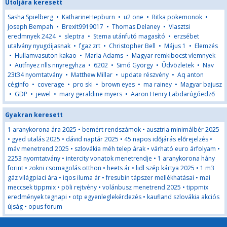
Utoljára keresett
Sasha Spielberg
•
KatharineHepburn
•
u2 one
•
Ritka pokemonok
•
Joseph Bempah
•
Brexit9919017
•
Thomas Delaney
•
Vlasztsi
eredmnyek 2424
•
sleptra
•
Stema utánfutó magasító
•
erzsébet
utalvány nyugdíjasnak
•
fgaz zrt
•
Christopher Bell
•
Május 1
•
Elemzés
•
Hullamvasuton kakao
•
Marla Adams
•
Magyar remkibocst vlemnyek
•
Autfnyez nlls nnyregyhza
•
6202
•
Simó György
•
Üdvözletek
•
Nav
23t34 nyomtatvány
•
Matthew Millar
•
update részvény
•
Aq anton
céginfo
•
coverage
•
pro ski
•
brown eyes
•
ma rainey
•
Magyar bajusz
•
GDP
•
jewel
•
mary geraldine myers
•
Aaron Henry Labdarúgóedző
Gyakran keresett
1 aranykorona ára 2025
•
bemért rendszámok
•
ausztria minimálbér 2025
•
gyed utalás 2025
•
dávid naptár 2025
•
45 napos időjárás előrejelzés
•
máv menetrend 2025
•
szlovákia méh telep árak
•
várható euro árfolyam
•
2253 nyomtatvány
•
intercity vonatok menetrendje
•
1 aranykorona hány
forint
•
zokni csomagolás otthon
•
heets ár
•
lidl szép kártya 2025
•
1 m3
gáz világpiaci ára
•
iqos iluma ár
•
fresubin tápszer mellékhatásai
•
mai
meccsek tippmix
•
pöli rejtvény
•
volánbusz menetrend 2025
•
tippmix
eredmények tegnapi
•
otp egyenleglekérdezés
•
kaufland szlovákia akciós
újság
•
opus forum