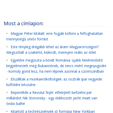
Most a címlapon:
•
Magyar Péter kitálalt: erre fogják költeni a felfoghatatlan
mennyiségű uniós forrást
•
Este tényleg drágább lehet az áram Magyarországon?
Megszólalt a szakértő, kiderült, mennyire reális az ötlet
•
Egyelőre megúszta a bóvlit Románia: újabb hitelminősítő
kegyelmezett meg Bukarestnek, de nincs miért megnyugodni
- komoly gond lesz, ha nem lépnek azonnal a szomszédban
•
Elszálltak a munkaerőköltségek: az osztrák ipar negyede
külföldre készülne
•
Beperelték a Revolut fejét: elfelejtett befizetni pár
milliárdot Nik Storonsky - egy elátkozott jacht miatt van
óriási balhé
•
Kitartott a techrészvények jó formája New Yorkban