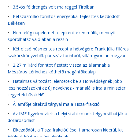
•
3.5-ös földrengés volt ma reggel Tirolban
•
Kétszázmillió forintos energetikai fejlesztés kezdődött
Békésen
•
Nem elég napelemet telepíteni: ezen múlik, mennyit
spórolhatsz valójában a rezsin
•
Két olcsó húsmentes recept a hétvégére Frank Júlia filléres
szakácskönyvéből: pár száz forintból, villámgyorsan megvan
•
2,27 milliárd forintot fizetett vissza az államnak a
Mészáros Lőrinchez köthető magántőkealap
•
Hatalmas változást jelentetek be a Honvédségnél: jobb
lesz hozzászokni az új nevekhez - már alá is írta a miniszter,
'legyetek büszkék!'
•
Államfőjelöltekről tárgyal ma a Tisza-frakció
•
Az IMF figyelmeztet: a helyi stabilcoinok felgyorsíthatják a
dollárosodást
•
Elkezdődött a Tisza frakcióülése: Hamarosan kiderül, kit
jelölnek köztársasági elnöknek