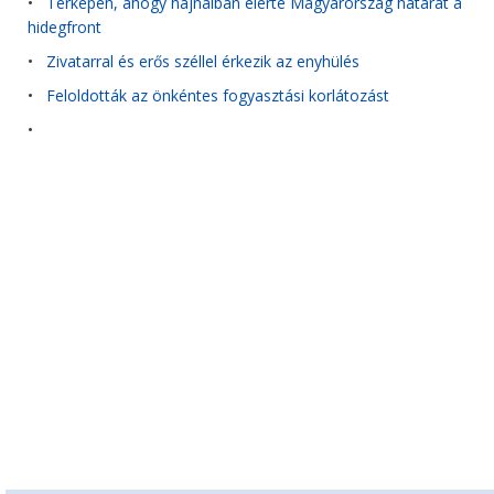
•
Térképen, ahogy hajnalban elérte Magyarország határát a
hidegfront
•
Zivatarral és erős széllel érkezik az enyhülés
•
Feloldották az önkéntes fogyasztási korlátozást
•