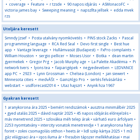
•
coverage
•
Feature
•
r tzsde
•
90 napos idjárás
•
ASMonacoFC
•
victoria james bay
•
Sweeping meaning
•
napszllta jellsek
•
edda mvek
rzs
Utoljára keresett
Simndy Jzsef
•
Posta utalvány nyomkövetés
•
PINS stock Zacks
•
Pascal
programming language
•
RCA Red Seal
•
Devo first single
•
Best hue
app
•
Vantage leverage
•
Hullámvasút (Budapest)
•
FxPro complaints
•
William Houston
•
sergio pellicer
•
Moses Usor
•
Botka
•
dean martin
gyermekek
•
Gregor Prg
•
Jacob Murphy age
•
La Palette Akadémia
•
Pi
network tvers
•
lyons tea
•
faiparigépek
•
negyedeveben
•
LEDVANCE
app PC
•
2923
•
Lynn Grossman
•
Chelsea (London)
•
jan siewert
•
Minnesota cities
•
medvĂŠt
•
GainzAlgo Pro
•
sertés felvásárlási
•
webstart
•
usdforecast2014
•
Utaz hajszrt
•
Anynk hza 1967
Gyakran keresett
1 aranykorona ára 2025
•
bemért rendszámok
•
ausztria minimálbér 2025
•
gyed utalás 2025
•
dávid naptár 2025
•
45 napos időjárás előrejelzés
•
máv menetrend 2025
•
szlovákia méh telep árak
•
várható euro árfolyam
•
2253 nyomtatvány
•
intercity vonatok menetrendje
•
1 aranykorona hány
forint
•
zokni csomagolás otthon
•
heets ár
•
lidl szép kártya 2025
•
1 m3
gáz világpiaci ára
•
iqos iluma ár
•
fresubin tápszer mellékhatásai
•
mai