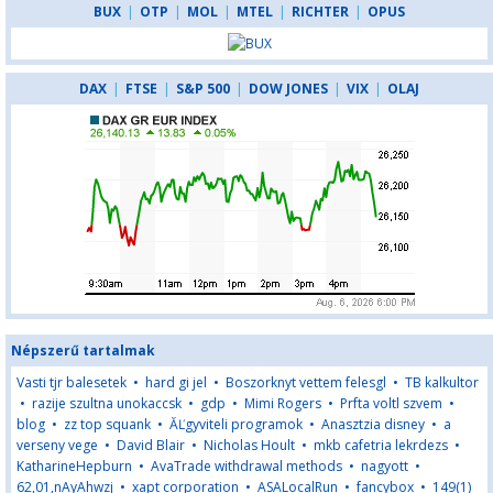
BUX
|
OTP
|
MOL
|
MTEL
|
RICHTER
|
OPUS
DAX
|
FTSE
|
S&P 500
|
DOW JONES
|
VIX
|
OLAJ
Népszerű tartalmak
Vasti tjr balesetek
•
hard gi jel
•
Boszorknyt vettem felesgl
•
TB kalkultor
•
razije szultna unokaccsk
•
gdp
•
Mimi Rogers
•
Prfta voltl szvem
•
blog
•
zz top squank
•
ĂĽgyviteli programok
•
Anasztzia disney
•
a
verseny vege
•
David Blair
•
Nicholas Hoult
•
mkb cafetria lekrdezs
•
KatharineHepburn
•
AvaTrade withdrawal methods
•
nagyott
•
62,01,nAyAhwzj
•
xapt corporation
•
ASALocalRun
•
fancybox
•
149(1)