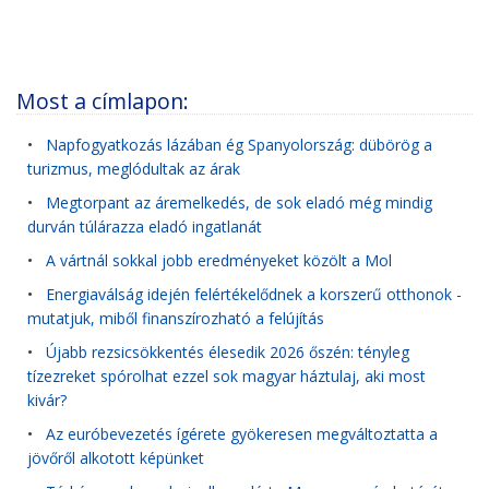
Most a címlapon:
•
Napfogyatkozás lázában ég Spanyolország: dübörög a
turizmus, meglódultak az árak
•
Megtorpant az áremelkedés, de sok eladó még mindig
durván túlárazza eladó ingatlanát
•
A vártnál sokkal jobb eredményeket közölt a Mol
•
Energiaválság idején felértékelődnek a korszerű otthonok -
mutatjuk, miből finanszírozható a felújítás
•
Újabb rezsicsökkentés élesedik 2026 őszén: tényleg
tízezreket spórolhat ezzel sok magyar háztulaj, aki most
kivár?
•
Az euróbevezetés ígérete gyökeresen megváltoztatta a
jövőről alkotott képünket