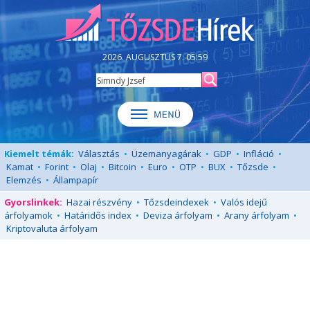
2026. AUGUSZTUS 7. 05:59
Kiemelt témák:
Választás
•
Üzemanyagárak
•
GDP
•
Infláció
•
Kamat
•
Forint
•
Olaj
•
Bitcoin
•
Euro
•
OTP
•
BUX
•
Tőzsde
•
Elemzés
•
Állampapír
Gyorslinkek:
Hazai részvény
•
Tőzsdeindexek
•
Valós idejű
árfolyamok
•
Határidős index
•
Deviza árfolyam
•
Arany árfolyam
•
Kriptovaluta árfolyam