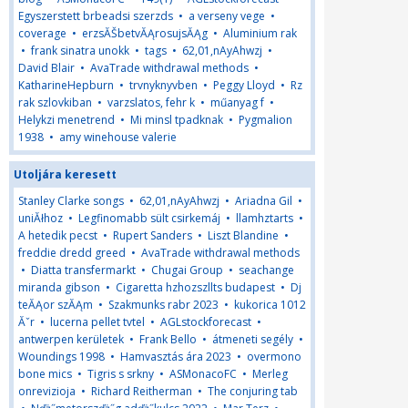
Egyszerstett brbeadsi szerzds
•
a verseny vege
•
coverage
•
erzsĂŠbetvĂĄrosujsĂĄg
•
Aluminium rak
•
frank sinatra unokk
•
tags
•
62,01,nAyAhwzj
•
David Blair
•
AvaTrade withdrawal methods
•
KatharineHepburn
•
trvnyknyvben
•
Peggy Lloyd
•
Rz
rak szlovkiban
•
varzslatos, fehr k
•
műanyag f
•
Helykzi menetrend
•
Mi minsl tpadknak
•
Pygmalion
1938
•
amy winehouse valerie
Utoljára keresett
Stanley Clarke songs
•
62,01,nAyAhwzj
•
Ariadna Gil
•
uniĂłhoz
•
Legfinomabb sült csirkemáj
•
llamhztarts
•
A hetedik pecst
•
Rupert Sanders
•
Liszt Blandine
•
freddie dredd greed
•
AvaTrade withdrawal methods
•
Diatta transfermarkt
•
Chugai Group
•
seachange
miranda gibson
•
Cigaretta hzhozszllts budapest
•
Dj
teĂĄor szĂĄm
•
Szakmunks rabr 2023
•
kukorica 1012
Ăˇr
•
lucerna pellet tvtel
•
AGLstockforecast
•
antwerpen kerületek
•
Frank Bello
•
átmeneti segély
•
Woundings 1998
•
Hamvasztás ára 2023
•
overmono
bone mics
•
Tigris s srkny
•
ASMonacoFC
•
Merleg
onrevizioja
•
Richard Reitherman
•
The conjuring tab