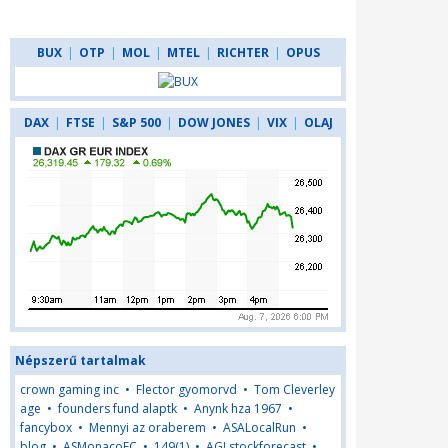
BUX
|
OTP
|
MOL
|
MTEL
|
RICHTER
|
OPUS
DAX
|
FTSE
|
S&P 500
|
DOW JONES
|
VIX
|
OLAJ
Népszerű tartalmak
crown gaming inc
•
Flector gyomorvd
•
Tom Cleverley
age
•
founders fund alaptk
•
Anynk hza 1967
•
fancybox
•
Mennyi az oraberem
•
ASALocalRun
•
blog
•
ASMonacoFC
•
149(1)
•
AGLstockforecast
•