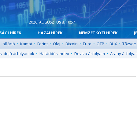
2026. AUGUSZTUS 8. 10:57
ÁGI HÍREK
HAZAI HÍREK
NEMZETKÖZI HÍREK
J
Infláció
•
Kamat
•
Forint
•
Olaj
•
Bitcoin
•
Euro
•
OTP
•
BUX
•
Tőzsde
s idejű árfolyamok
•
Határidős index
•
Deviza árfolyam
•
Arany árfolya