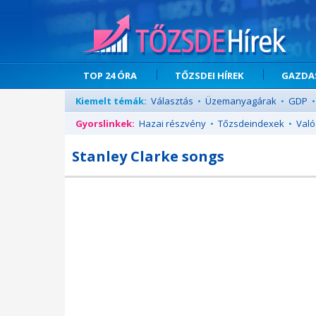
TOP 24 ÓRA
TŐZSDEI HÍREK
GAZDAS
Kiemelt témák:
Választás
•
Üzemanyagárak
•
GDP
•
Gyorslinkek:
Hazai részvény
•
Tőzsdeindexek
•
Való
Stanley Clarke songs