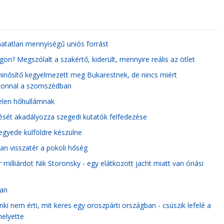
oghatatlan mennyiségű uniós forrást
n? Megszólalt a szakértő, kiderült, mennyire reális az ötlet
minősítő kegyelmezett meg Bukarestnek, de nincs miért
azonnal a szomszédban
telen hőhullámnak
ését akadályozza szegedi kutatók felfedezése
negyede külföldre készülne
n visszatér a pokoli hőség
ár milliárdot Nik Storonsky - egy elátkozott jacht miatt van óriási
ban
 nem érti, mit keres egy oroszpárti országban - csúszik lefelé a
helyette