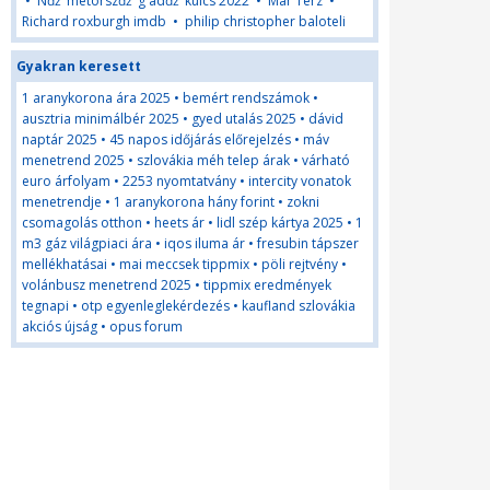
•
Nďż˝metorszďż˝g adďż˝kulcs 2022
•
Mar Terz
•
Richard roxburgh imdb
•
philip christopher baloteli
Gyakran keresett
1 aranykorona ára 2025
•
bemért rendszámok
•
ausztria minimálbér 2025
•
gyed utalás 2025
•
dávid
naptár 2025
•
45 napos időjárás előrejelzés
•
máv
menetrend 2025
•
szlovákia méh telep árak
•
várható
euro árfolyam
•
2253 nyomtatvány
•
intercity vonatok
menetrendje
•
1 aranykorona hány forint
•
zokni
csomagolás otthon
•
heets ár
•
lidl szép kártya 2025
•
1
m3 gáz világpiaci ára
•
iqos iluma ár
•
fresubin tápszer
mellékhatásai
•
mai meccsek tippmix
•
pöli rejtvény
•
volánbusz menetrend 2025
•
tippmix eredmények
tegnapi
•
otp egyenleglekérdezés
•
kaufland szlovákia
akciós újság
•
opus forum