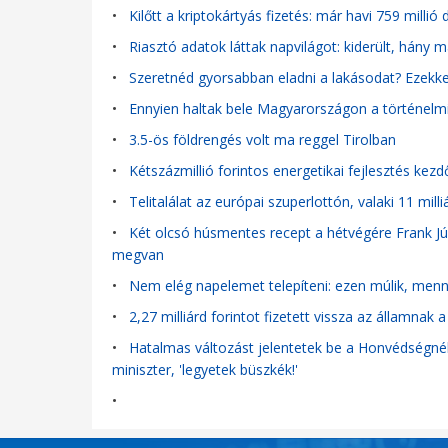
•
Kilőtt a kriptokártyás fizetés: már havi 759 millió
•
Riasztó adatok láttak napvilágot: kiderült, hány 
•
Szeretnéd gyorsabban eladni a lakásodat? Ezekkel
•
Ennyien haltak bele Magyarországon a történelm
•
3.5-ös földrengés volt ma reggel Tirolban
•
Kétszázmillió forintos energetikai fejlesztés kez
•
Telitalálat az európai szuperlottón, valaki 11 mi
•
Két olcsó húsmentes recept a hétvégére Frank Júli
megvan
•
Nem elég napelemet telepíteni: ezen múlik, menny
•
2,27 milliárd forintot fizetett vissza az államn
•
Hatalmas változást jelentetek be a Honvédségnél: 
miniszter, 'legyetek büszkék!'
•