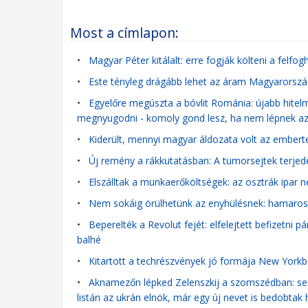
Most a címlapon:
•
Magyar Péter kitálalt: erre fogják költeni a felf
•
Este tényleg drágább lehet az áram Magyarországo
•
Egyelőre megúszta a bóvlit Románia: újabb hitel
megnyugodni - komoly gond lesz, ha nem lépnek 
•
Kiderült, mennyi magyar áldozata volt az ember
•
Új remény a rákkutatásban: A tumorsejtek terjed
•
Elszálltak a munkaerőköltségek: az osztrák ipar 
•
Nem sokáig örülhetünk az enyhülésnek: hamarosa
•
Beperelték a Revolut fejét: elfelejtett befizetni p
balhé
•
Kitartott a techrészvények jó formája New York
•
Aknamezőn lépked Zelenszkij a szomszédban: senki
listán az ukrán elnök, már egy új nevet is bedobtak 