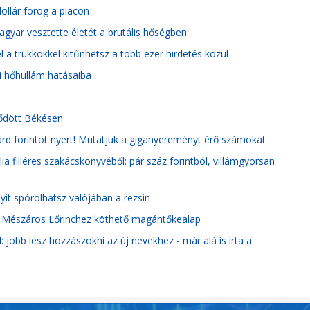
 dollár forog a piacon
magyar vesztette életét a brutális hőségben
 a trükkökkel kitűnhetsz a több ezer hirdetés közül
i hőhullám hatásaiba
dődött Békésen
lliárd forintot nyert! Mutatjuk a giganyereményt érő számokat
a filléres szakácskönyvéből: pár száz forintból, villámgyorsan
it spórolhatsz valójában a rezsin
ak a Mészáros Lőrinchez köthető magántőkealap
jobb lesz hozzászokni az új nevekhez - már alá is írta a