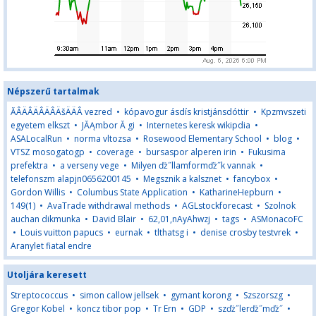
Népszerű tartalmak
ĂÂÄÂÄÂÄÂÄšÄÄÂ vezred
•
kópavogur ásdís kristjánsdóttir
•
Kpzmvszeti
egyetem elkszt
•
JĂĄmbor Ă gi
•
Internetes keresk wikipdia
•
ASALocalRun
•
norma vltozsa
•
Rosewood Elementary School
•
blog
•
VTSZ mosogatogp
•
coverage
•
bursaspor alperen irin
•
Fukusima
prefektra
•
a verseny vege
•
Milyen ďż˝llamformďż˝k vannak
•
telefonszm alapjn0656200145
•
Megsznik a kalsznet
•
fancybox
•
Gordon Willis
•
Columbus State Application
•
KatharineHepburn
•
149(1)
•
AvaTrade withdrawal methods
•
AGLstockforecast
•
Szolnok
auchan dikmunka
•
David Blair
•
62,01,nAyAhwzj
•
tags
•
ASMonacoFC
•
Louis vuitton papucs
•
eurnak
•
tlthatsg i
•
denise crosby testvrek
•
Aranylet fiatal endre
Utoljára keresett
Streptococcus
•
simon callow jellsek
•
gymant korong
•
Szszorszg
•
Gregor Kobel
•
koncz tibor pop
•
Tr Ern
•
GDP
•
szďż˝lerďż˝mďż˝
•