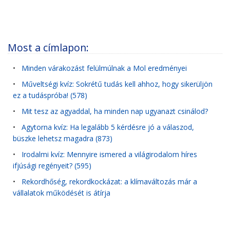
Most a címlapon:
•
Minden várakozást felülmúlnak a Mol eredményei
•
Műveltségi kvíz: Sokrétű tudás kell ahhoz, hogy sikerüljön
ez a tudáspróba! (578)
•
Mit tesz az agyaddal, ha minden nap ugyanazt csinálod?
•
Agytorna kvíz: Ha legalább 5 kérdésre jó a válaszod,
büszke lehetsz magadra (873)
•
Irodalmi kvíz: Mennyire ismered a világirodalom híres
ifjúsági regényeit? (595)
•
Rekordhőség, rekordkockázat: a klímaváltozás már a
vállalatok működését is átírja