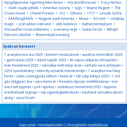
Nyugdijpenztar egyenleg lekerdezes
•
AGLstockforecast
•
Tracy Nelson
•
clash royale jellsek
•
Amerikai viszony
•
tags
•
Wayne Nugent
•
The
Cruise movie
•
Chanel Preston
•
OCI
•
Gllivare
•
1717
•
Levszki Szófia
•
ĂÂĂÂtlagĂÂĂÂr
•
Nagyott esett Amerika
•
Miava
•
50 Cent
•
coldplay
magic
•
josh wilson esbrand
•
obb kotelezo
•
KatharineHepburn
•
Visszauthet rezsicsokkentes
•
a verseny vege
•
Szalai Dezső
•
Mihajlo
Petrovics Mudrik
•
Rheinmetall investing
Gyakran keresett
1 aranykorona ára 2025
•
bemért rendszámok
•
ausztria minimálbér 2025
•
gyed utalás 2025
•
dávid naptár 2025
•
45 napos időjárás előrejelzés
•
máv menetrend 2025
•
szlovákia méh telep árak
•
várható euro árfolyam
•
2253 nyomtatvány
•
intercity vonatok menetrendje
•
1 aranykorona hány
forint
•
zokni csomagolás otthon
•
heets ár
•
lidl szép kártya 2025
•
1 m3
gáz világpiaci ára
•
iqos iluma ár
•
fresubin tápszer mellékhatásai
•
mai
meccsek tippmix
•
pöli rejtvény
•
volánbusz menetrend 2025
•
tippmix
eredmények tegnapi
•
otp egyenleglekérdezés
•
kaufland szlovákia akciós
újság
•
opus forum
Kapcsolat
•
Honlapkészítés
|
Vízszigetelés injektálással