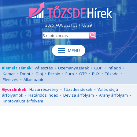
2026. AUGUSZTUS 7. 03:29
Kiemelt témák:
Választás
•
Üzemanyagárak
•
GDP
•
Infláció
•
Kamat
•
Forint
•
Olaj
•
Bitcoin
•
Euro
•
OTP
•
BUX
•
Tőzsde
•
Elemzés
•
Állampapír
Gyorslinkek:
Hazai részvény
•
Tőzsdeindexek
•
Valós idejű
árfolyamok
•
Határidős index
•
Deviza árfolyam
•
Arany árfolyam
•
Kriptovaluta árfolyam