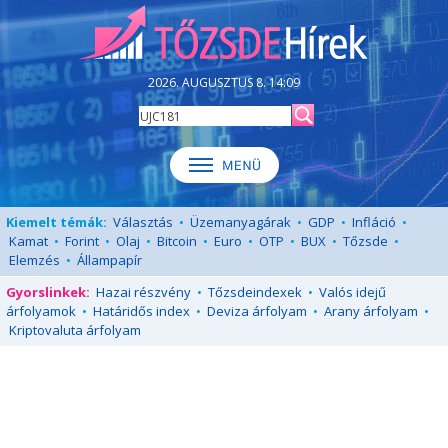
2026. AUGUSZTUS 8. 14:09
Kiemelt témák:
Választás
•
Üzemanyagárak
•
GDP
•
Infláció
•
Kamat
•
Forint
•
Olaj
•
Bitcoin
•
Euro
•
OTP
•
BUX
•
Tőzsde
•
Elemzés
•
Állampapír
Gyorslinkek:
Hazai részvény
•
Tőzsdeindexek
•
Valós idejű
árfolyamok
•
Határidős index
•
Deviza árfolyam
•
Arany árfolyam
•
Kriptovaluta árfolyam