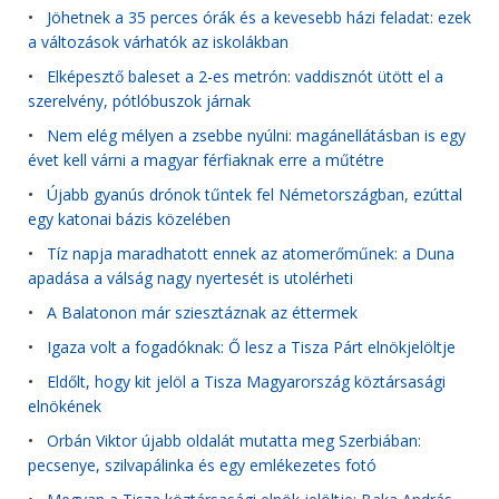
•
Jöhetnek a 35 perces órák és a kevesebb házi feladat: ezek
a változások várhatók az iskolákban
•
Elképesztő baleset a 2-es metrón: vaddisznót ütött el a
szerelvény, pótlóbuszok járnak
•
Nem elég mélyen a zsebbe nyúlni: magánellátásban is egy
évet kell várni a magyar férfiaknak erre a műtétre
•
Újabb gyanús drónok tűntek fel Németországban, ezúttal
egy katonai bázis közelében
•
Tíz napja maradhatott ennek az atomerőműnek: a Duna
apadása a válság nagy nyertesét is utolérheti
•
A Balatonon már sziesztáznak az éttermek
•
Igaza volt a fogadóknak: Ő lesz a Tisza Párt elnökjelöltje
•
Eldőlt, hogy kit jelöl a Tisza Magyarország köztársasági
elnökének
•
Orbán Viktor újabb oldalát mutatta meg Szerbiában:
pecsenye, szilvapálinka és egy emlékezetes fotó