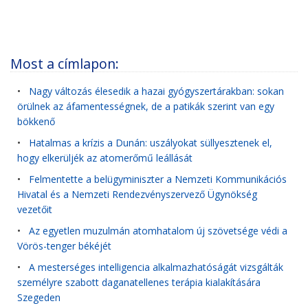
Most a címlapon:
•
Nagy változás élesedik a hazai gyógyszertárakban: sokan
örülnek az áfamentességnek, de a patikák szerint van egy
bökkenő
•
Hatalmas a krízis a Dunán: uszályokat süllyesztenek el,
hogy elkerüljék az atomerőmű leállását
•
Felmentette a belügyminiszter a Nemzeti Kommunikációs
Hivatal és a Nemzeti Rendezvényszervező Ügynökség
vezetőit
•
Az egyetlen muzulmán atomhatalom új szövetsége védi a
Vörös-tenger békéjét
•
A mesterséges intelligencia alkalmazhatóságát vizsgálták
személyre szabott daganatellenes terápia kialakítására
Szegeden