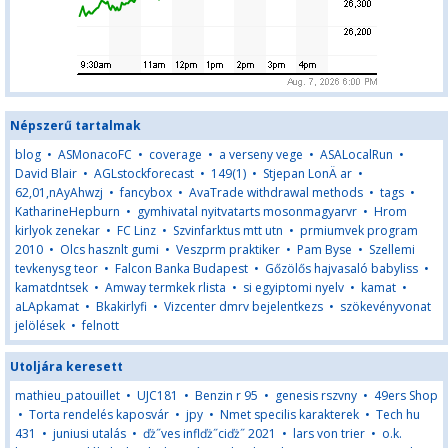
Népszerű tartalmak
blog
•
ASMonacoFC
•
coverage
•
a verseny vege
•
ASALocalRun
•
David Blair
•
AGLstockforecast
•
149(1)
•
Stjepan LonÄ ar
•
62,01,nAyAhwzj
•
fancybox
•
AvaTrade withdrawal methods
•
tags
•
KatharineHepburn
•
gymhivatal nyitvatarts mosonmagyarvr
•
Hrom
kirlyok zenekar
•
FC Linz
•
Szvinfarktus mtt utn
•
prmiumvek program
2010
•
Olcs hasznlt gumi
•
Veszprm praktiker
•
Pam Byse
•
Szellemi
tevkenysg teor
•
Falcon Banka Budapest
•
Gőzölős hajvasaló babyliss
•
kamatdntsek
•
Amway termkek rlista
•
si egyiptomi nyelv
•
kamat
•
aLApkamat
•
Bkakirlyfi
•
Vizcenter dmrv bejelentkezs
•
szökevényvonat
jelölések
•
felnott
Utoljára keresett
mathieu_patouillet
•
UJC181
•
Benzin r 95
•
genesis rszvny
•
49ers Shop
•
Torta rendelés kaposvár
•
jpy
•
Nmet specilis karakterek
•
Tech hu
431
•
juniusi utalás
•
ďż˝ves inflďż˝ciďż˝ 2021
•
lars von trier
•
o.k.