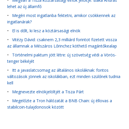
•
Megvan a Tisza köztársasági elnök jelöltje: Baka András
lehet az új államfő
•
Megéri most ingatlanba fektetni, amikor csökkennek az
ingatlanárak?
•
El is dőlt, ki lesz a köztársasági elnök
•
Vitézy Dávid: csaknem 2,3 milliárd forintot fizetett vissza
az államnak a Mészáros Lőrinchez köthető magántőkealap
•
Történelmi paktum jött létre: új szövetség védi a Vörös-
tenger békéjét
•
Itt a javaslatcsomag az általános iskoláknak: fontos
változások jönnek az iskolákban, ezt minden szülőnek tudnia
kell
•
Megnevezte elnökjelöltjét a Tisza Párt
•
Megelőzte a Tron hálózatát a BNB Chain: új éllovas a
stabilcoin-tulajdonosok között