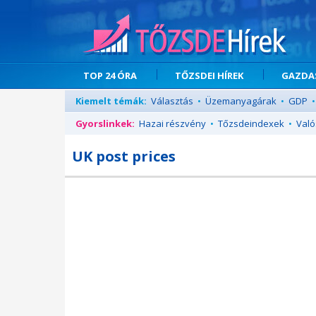
TOP 24 ÓRA
TŐZSDEI HÍREK
GAZDAS
Kiemelt témák:
Választás
•
Üzemanyagárak
•
GDP
•
Gyorslinkek:
Hazai részvény
•
Tőzsdeindexek
•
Való
UK post prices