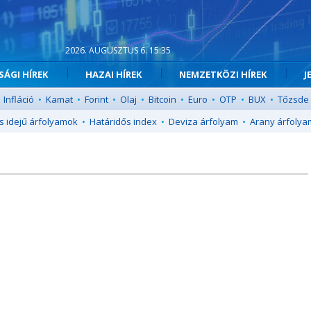
2026. AUGUSZTUS 6. 15:35
ÁGI HÍREK
HAZAI HÍREK
NEMZETKÖZI HÍREK
J
Infláció
•
Kamat
•
Forint
•
Olaj
•
Bitcoin
•
Euro
•
OTP
•
BUX
•
Tőzsde
s idejű árfolyamok
•
Határidős index
•
Deviza árfolyam
•
Arany árfolya