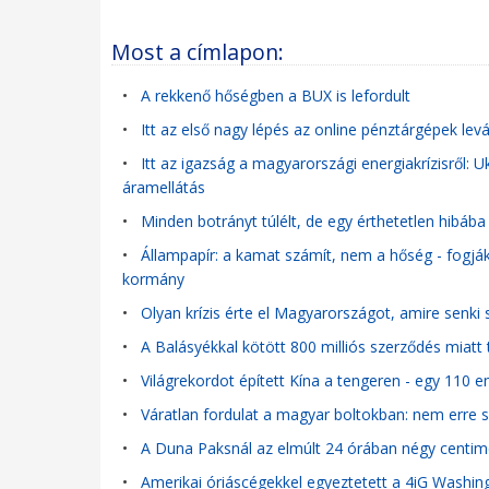
Most a címlapon:
•
A rekkenő hőségben a BUX is lefordult
•
Itt az első nagy lépés az online pénztárgépek levá
•
Itt az igazság a magyarországi energiakrízisről: U
áramellátás
•
Minden botrányt túlélt, de egy érthetetlen hibáb
•
Állampapír: a kamat számít, nem a hőség - fogják
kormány
•
Olyan krízis érte el Magyarországot, amire senki
•
A Balásyékkal kötött 800 milliós szerződés miatt t
•
Világrekordot épített Kína a tengeren - egy 110
•
Váratlan fordulat a magyar boltokban: nem erre szá
•
A Duna Paksnál az elmúlt 24 órában négy centim
•
Amerikai óriáscégekkel egyeztetett a 4iG Washi