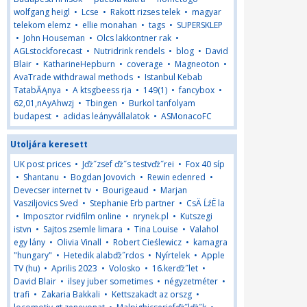
wolfgang heigl
•
Lcse
•
Rakott rizses telek
•
magyar
telekom elemz
•
ellie monahan
•
tags
•
SUPERSKLEP
•
John Houseman
•
Olcs lakkontner rak
•
AGLstockforecast
•
Nutridrink rendels
•
blog
•
David
Blair
•
KatharineHepburn
•
coverage
•
Magneoton
•
AvaTrade withdrawal methods
•
Istanbul Kebab
TatabĂĄnya
•
A ktsgbeess rja
•
149(1)
•
fancybox
•
62,01,nAyAhwzj
•
Tbingen
•
Burkol tanfolyam
budapest
•
adidas leányvállalatok
•
ASMonacoFC
Utoljára keresett
UK post prices
•
Jďż˝zsef ďż˝s testvďż˝rei
•
Fox 40 síp
•
Shantanu
•
Bogdan Jovovich
•
Rewin edenred
•
Devecser internet tv
•
Bourigeaud
•
Marjan
Vasziljovics Sved
•
Stephanie Erb partner
•
CsÄ ĹźË la
•
Imposztor rvidfilm online
•
nrynek.pl
•
Kutszegi
istvn
•
Sajtos zsemle limara
•
Tina Louise
•
Valahol
egy lány
•
Olivia Vinall
•
Robert Cieślewicz
•
kamagra
"hungary"
•
Hetedik alabďż˝rdos
•
Nyírtelek
•
Apple
TV (hu)
•
Aprilis 2023
•
Volosko
•
16.kerďż˝let
•
David Blair
•
ilsey juber sometimes
•
négyzetméter
•
trafi
•
Zakaria Bakkali
•
Kettszakadt az orszg
•