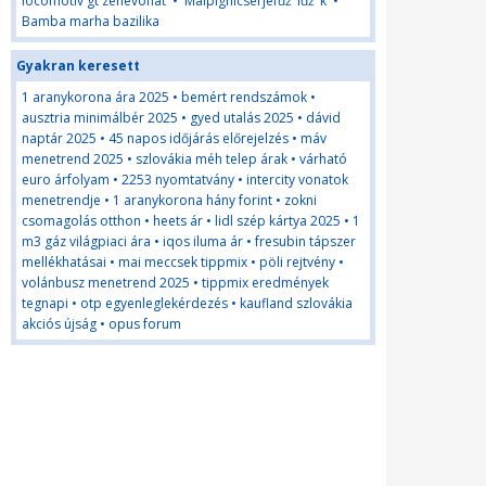
locomotiv gt zenevonat
•
Malpighicserjefďż˝lďż˝k
•
Bamba marha bazilika
Gyakran keresett
1 aranykorona ára 2025
•
bemért rendszámok
•
ausztria minimálbér 2025
•
gyed utalás 2025
•
dávid
naptár 2025
•
45 napos időjárás előrejelzés
•
máv
menetrend 2025
•
szlovákia méh telep árak
•
várható
euro árfolyam
•
2253 nyomtatvány
•
intercity vonatok
menetrendje
•
1 aranykorona hány forint
•
zokni
csomagolás otthon
•
heets ár
•
lidl szép kártya 2025
•
1
m3 gáz világpiaci ára
•
iqos iluma ár
•
fresubin tápszer
mellékhatásai
•
mai meccsek tippmix
•
pöli rejtvény
•
volánbusz menetrend 2025
•
tippmix eredmények
tegnapi
•
otp egyenleglekérdezés
•
kaufland szlovákia
akciós újság
•
opus forum