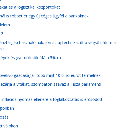
akat és a logisztikai központokat
tnál is többet ér egy új céges ügyfél a bankoknak
edelem
iG
pénztárgép használóinak: jön az új technika, itt a végső dátum a
esz
dségek és gyümölcsök áfája 5%-ra
vekvő gazdaságai: több mint 10 billió eurót termelnek
lezárja a vitákat, szombaton szavaz a Tisza parlamenti
 inflációs nyomás ellenére a foglalkoztatás is erősödött
ngtonban
tozás
ztiválokon