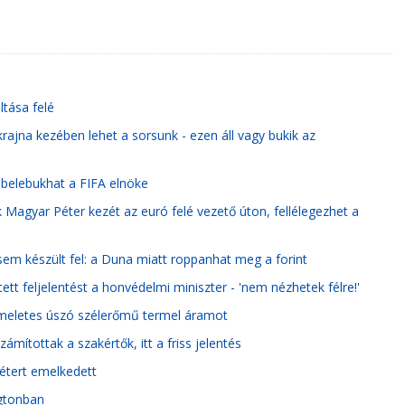
ltása felé
krajna kezében lehet a sorsunk - ezen áll vagy bukik az
a belebukhat a FIFA elnöke
 Magyar Péter kezét az euró felé vezető úton, fellélegezhet a
 sem készült fel: a Duna miatt roppanhat meg a forint
ett feljelentést a honvédelmi miniszter - 'nem nézhetek félre!'
 emeletes úszó szélerőmű termel áramot
mítottak a szakértők, itt a friss jelentés
étert emelkedett
ngtonban