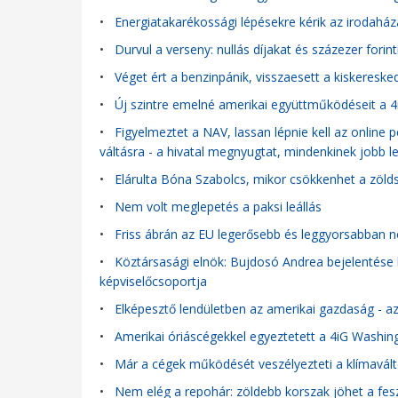
•
Energiatakarékossági lépésekre kérik az irodaház
•
Durvul a verseny: nullás díjakat és százezer forin
•
Véget ért a benzinpánik, visszaesett a kiskeresk
•
Új szintre emelné amerikai együttműködéseit a 4
•
Figyelmeztet a NAV, lassan lépnie kell az online 
váltásra - a hivatal megnyugtat, mindenkinek jobb l
•
Elárulta Bóna Szabolcs, mikor csökkenhet a zöl
•
Nem volt meglepetés a paksi leállás
•
Friss ábrán az EU legerősebb és leggyorsabban nö
•
Köztársasági elnök: Bujdosó Andrea bejelentése 
képviselőcsoportja
•
Elképesztő lendületben az amerikai gazdaság - az
•
Amerikai óriáscégekkel egyeztetett a 4iG Washi
•
Már a cégek működését veszélyezteti a klímavál
•
Nem elég a repohár: zöldebb korszak jöhet a fes