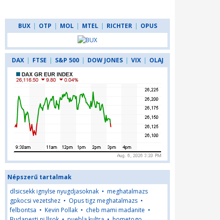
BUX
|
OTP
|
MOL
|
MTEL
|
RICHTER
|
OPUS
DAX
|
FTSE
|
S&P 500
|
DOW JONES
|
VIX
|
OLAJ
Népszerű tartalmak
dlsicsekk ignylse nyugdjasoknak
•
meghatalmazs
gpkocsi vezetshez
•
Opus tigz meghatalmazs
•
felbontsa
•
Kevin Pollak
•
cheb mami madanite
•
Budapesti ni llsok
•
puebla kultra
•
hometogo