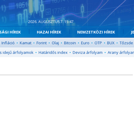
2026. AUGUSZTUS 7. 15:47
ÁGI HÍREK
HAZAI HÍREK
NEMZETKÖZI HÍREK
J
Infláció
•
Kamat
•
Forint
•
Olaj
•
Bitcoin
•
Euro
•
OTP
•
BUX
•
Tőzsde
s idejű árfolyamok
•
Határidős index
•
Deviza árfolyam
•
Arany árfolya