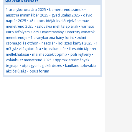
Gyakran keresett
1 aranykorona ára 2025
•
bemért rendszámok
•
ausztria minimálbér 2025
•
gyed utalás 2025
•
dávid
naptár 2025
•
45 napos időjárás előrejelzés
•
máv
menetrend 2025
•
szlovákia méh telep árak
•
várható
euro árfolyam
•
2253 nyomtatvány
•
intercity vonatok
menetrendje
•
1 aranykorona hány forint
•
zokni
csomagolás otthon
•
heets ár
•
lidl szép kártya 2025
•
1
m3 gáz világpiaci ára
•
iqos iluma ár
•
fresubin tápszer
mellékhatásai
•
mai meccsek tippmix
•
pöli rejtvény
•
volánbusz menetrend 2025
•
tippmix eredmények
tegnapi
•
otp egyenleglekérdezés
•
kaufland szlovákia
akciós újság
•
opus forum