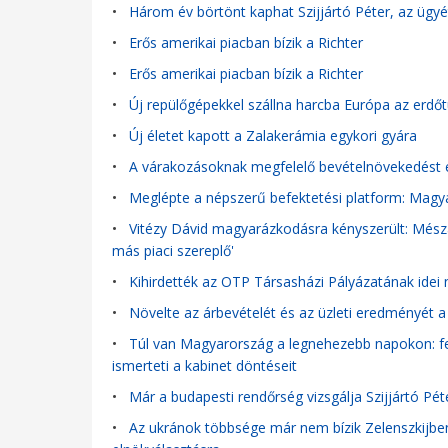
•
Három év börtönt kaphat Szijjártó Péter, az ügyé
•
Erős amerikai piacban bízik a Richter
•
Erős amerikai piacban bízik a Richter
•
Új repülőgépekkel szállna harcba Európa az erdőtü
•
Új életet kapott a Zalakerámia egykori gyára
•
A várakozásoknak megfelelő bevételnövekedést ér
•
Meglépte a népszerű befektetési platform: Magyar
•
Vitézy Dávid magyarázkodásra kényszerült: Mészá
más piaci szereplő'
•
Kihirdették az OTP Társasházi Pályázatának idei 
•
Növelte az árbevételét és az üzleti eredményét a
•
Túl van Magyarország a legnehezebb napokon: fe
ismerteti a kabinet döntéseit
•
Már a budapesti rendőrség vizsgálja Szijjártó Pé
•
Az ukránok többsége már nem bízik Zelenszkijben -