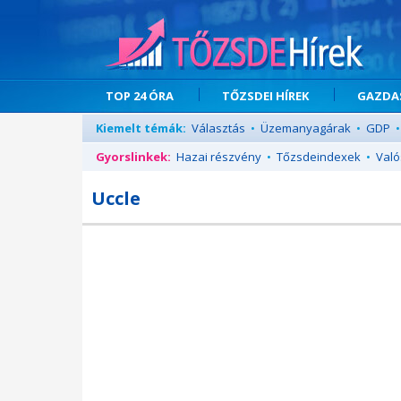
TOP 24 ÓRA
TŐZSDEI HÍREK
GAZDAS
Kiemelt témák:
Választás
•
Üzemanyagárak
•
GDP
•
Gyorslinkek:
Hazai részvény
•
Tőzsdeindexek
•
Való
Uccle