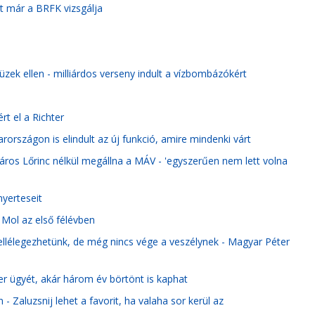
t már a BRFK vizsgálja
zek ellen - milliárdos verseny indult a vízbombázókért
t el a Richter
országon is elindult az új funkció, amire mindenki várt
ros Lőrinc nélkül megállna a MÁV - 'egyszerűen nem lett volna
nyerteseit
 Mol az első félévben
llélegezhetünk, de még nincs vége a veszélynek - Magyar Péter
ter ügyét, akár három év börtönt is kaphat
 Zaluzsnij lehet a favorit, ha valaha sor kerül az