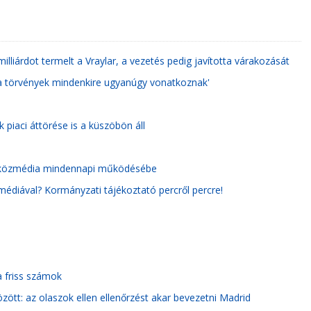
illiárdot termelt a Vraylar, a vezetés pedig javította várakozását
a törvények mindenkire ugyanúgy vonatkoznak'
k piaci áttörése is a küszöbön áll
 a közmédia mindennapi működésébe
médiával? Kormányzati tájékoztató percről percre!
 a friss számok
ött: az olaszok ellen ellenőrzést akar bevezetni Madrid