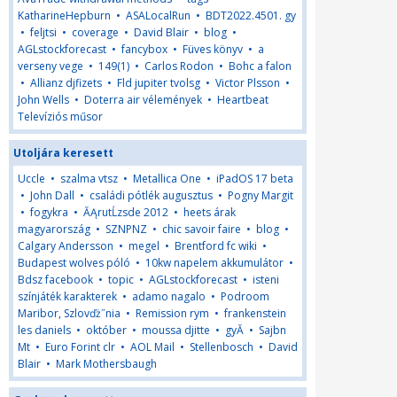
KatharineHepburn
•
ASALocalRun
•
BDT2022.4501. gy
•
feljtsi
•
coverage
•
David Blair
•
blog
•
AGLstockforecast
•
fancybox
•
Füves könyv
•
a
verseny vege
•
149(1)
•
Carlos Rodon
•
Bohc a falon
•
Allianz djfizets
•
Fld jupiter tvolsg
•
Victor Plsson
•
John Wells
•
Doterra air vélemények
•
Heartbeat
Televíziós műsor
Utoljára keresett
Uccle
•
szalma vtsz
•
Metallica One
•
iPadOS 17 beta
•
John Dall
•
családi pótlék augusztus
•
Pogny Margit
•
fogykra
•
ĂĄrutĹzsde 2012
•
heets árak
magyarország
•
SZNPNZ
•
chic savoir faire
•
blog
•
Calgary Andersson
•
megel
•
Brentford fc wiki
•
Budapest wolves póló
•
10kw napelem akkumulátor
•
Bdsz facebook
•
topic
•
AGLstockforecast
•
isteni
színjáték karakterek
•
adamo nagalo
•
Podroom
Maribor, Szlovďż˝nia
•
Remission rym
•
frankenstein
les daniels
•
október
•
moussa djitte
•
gyĂ
•
Sajbn
Mt
•
Euro Forint clr
•
AOL Mail
•
Stellenbosch
•
David
Blair
•
Mark Mothersbaugh