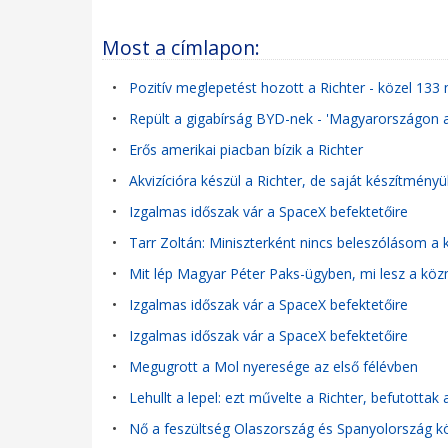
Most a címlapon:
•
Pozitív meglepetést hozott a Richter - közel 133 m
•
Repült a gigabírság BYD-nek - 'Magyarországon 
•
Erős amerikai piacban bízik a Richter
•
Akvizícióra készül a Richter, de saját készítményü
•
Izgalmas időszak vár a SpaceX befektetőire
•
Tarr Zoltán: Miniszterként nincs beleszólásom
•
Mit lép Magyar Péter Paks-ügyben, mi lesz a köz
•
Izgalmas időszak vár a SpaceX befektetőire
•
Izgalmas időszak vár a SpaceX befektetőire
•
Megugrott a Mol nyeresége az első félévben
•
Lehullt a lepel: ezt művelte a Richter, befutottak
•
Nő a feszültség Olaszország és Spanyolország köz