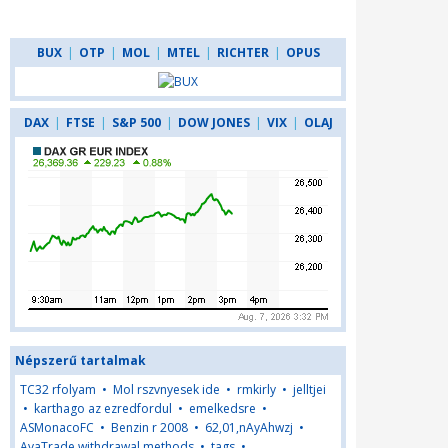
BUX
|
OTP
|
MOL
|
MTEL
|
RICHTER
|
OPUS
DAX
|
FTSE
|
S&P 500
|
DOW JONES
|
VIX
|
OLAJ
Népszerű tartalmak
TC32 rfolyam
•
Mol rszvnyesek ide
•
rmkirly
•
jelltjei
•
karthago az ezredfordul
•
emelkedsre
•
ASMonacoFC
•
Benzin r 2008
•
62,01,nAyAhwzj
•
AvaTrade withdrawal methods
•
tags
•