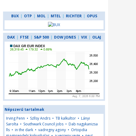
BUX
|
OTP
|
MOL
|
MTEL
|
RICHTER
|
OPUS
DAX
|
FTSE
|
S&P 500
|
DOW JONES
|
VIX
|
OLAJ
Népszerű tartalmak
Irving Penn
•
Szllsy Andrs
•
TB kalkultor
•
Lányi
Sarolta
•
Southwark Council jobs
•
Dab nagykanizsa
lls
•
in the dark
•
vadregny agony
•
Ortopdia
magnrendels kiskunhalas
•
a verseny vege
•
neu!