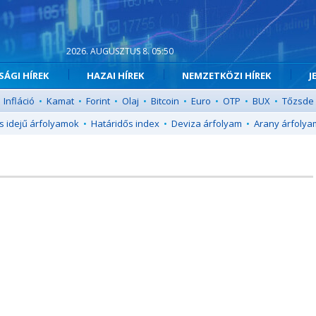
2026. AUGUSZTUS 8. 05:50
ÁGI HÍREK
HAZAI HÍREK
NEMZETKÖZI HÍREK
J
Infláció
•
Kamat
•
Forint
•
Olaj
•
Bitcoin
•
Euro
•
OTP
•
BUX
•
Tőzsde
s idejű árfolyamok
•
Határidős index
•
Deviza árfolyam
•
Arany árfolya