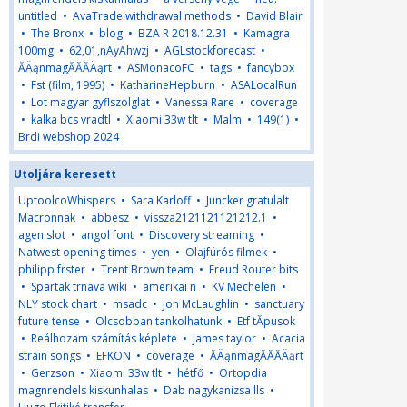
untitled
•
AvaTrade withdrawal methods
•
David Blair
•
The Bronx
•
blog
•
BZA R 2018.12.31
•
Kamagra
100mg
•
62,01,nAyAhwzj
•
AGLstockforecast
•
ĂÄąnmagĂĂĂÄąrt
•
ASMonacoFC
•
tags
•
fancybox
•
Fst (film, 1995)
•
KatharineHepburn
•
ASALocalRun
•
Lot magyar gyflszolglat
•
Vanessa Rare
•
coverage
•
kalka bcs vradtl
•
Xiaomi 33w tlt
•
Malm
•
149(1)
•
Brdi webshop 2024
Utoljára keresett
UptoolcoWhispers
•
Sara Karloff
•
Juncker gratulalt
Macronnak
•
abbesz
•
vissza2121121121212.1
•
agen slot
•
angol font
•
Discovery streaming
•
Natwest opening times
•
yen
•
Olajfúrós filmek
•
philipp frster
•
Trent Brown team
•
Freud Router bits
•
Spartak trnava wiki
•
amerikai n
•
KV Mechelen
•
NLY stock chart
•
msadc
•
Jon McLaughlin
•
sanctuary
future tense
•
Olcsobban tankolhatunk
•
Etf tĂ­pusok
•
Reálhozam számítás képlete
•
james taylor
•
Acacia
strain songs
•
EFKON
•
coverage
•
ĂÄąnmagĂĂĂÄąrt
•
Gerzson
•
Xiaomi 33w tlt
•
hétfő
•
Ortopdia
magnrendels kiskunhalas
•
Dab nagykanizsa lls
•