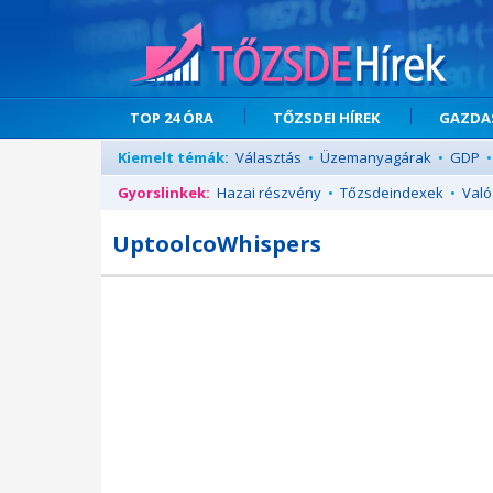
TOP 24 ÓRA
TŐZSDEI HÍREK
GAZDAS
Kiemelt témák:
Választás
•
Üzemanyagárak
•
GDP
•
Gyorslinkek:
Hazai részvény
•
Tőzsdeindexek
•
Való
UptoolcoWhispers