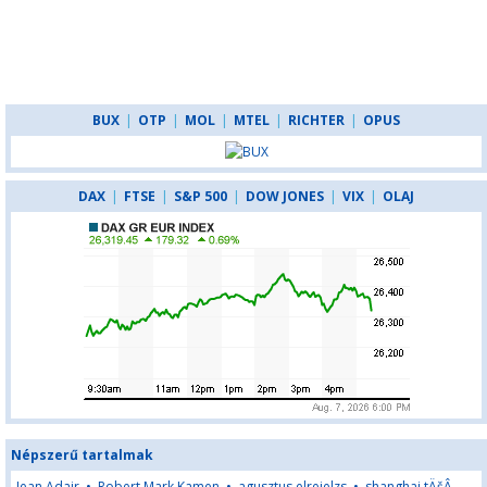
BUX
|
OTP
|
MOL
|
MTEL
|
RICHTER
|
OPUS
DAX
|
FTSE
|
S&P 500
|
DOW JONES
|
VIX
|
OLAJ
Népszerű tartalmak
Jean Adair
•
Robert Mark Kamen
•
agusztus elrejelzs
•
shanghai tÄšÂ