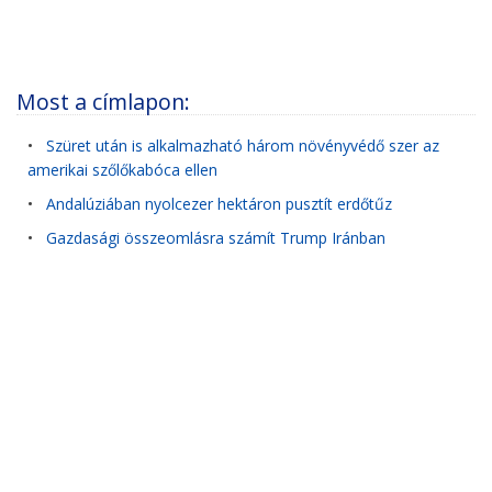
Most a címlapon:
•
Szüret után is alkalmazható három növényvédő szer az
amerikai szőlőkabóca ellen
•
Andalúziában nyolcezer hektáron pusztít erdőtűz
•
Gazdasági összeomlásra számít Trump Iránban