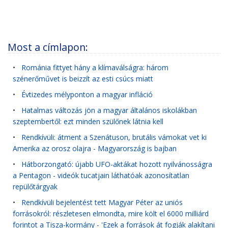
Most a címlapon:
•
Románia fittyet hány a klímaválságra: három
szénerőművet is beizzít az esti csúcs miatt
•
Évtizedes mélyponton a magyar infláció
•
Hatalmas változás jön a magyar általános iskolákban
szeptembertől: ezt minden szülőnek látnia kell
•
Rendkívüli: átment a Szenátuson, brutális vámokat vet ki
Amerika az orosz olajra - Magyarország is bajban
•
Hátborzongató: újabb UFO-aktákat hozott nyilvánosságra
a Pentagon - videók tucatjain láthatóak azonosítatlan
repülőtárgyak
•
Rendkívüli bejelentést tett Magyar Péter az uniós
forrásokról: részletesen elmondta, mire költ el 6000 milliárd
forintot a Tisza-kormány - 'Ezek a források át fogják alakítani