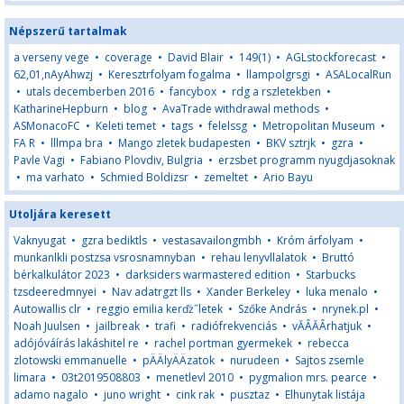
Népszerű tartalmak
a verseny vege
•
coverage
•
David Blair
•
149(1)
•
AGLstockforecast
•
62,01,nAyAhwzj
•
Keresztrfolyam fogalma
•
llampolgrsgi
•
ASALocalRun
•
utals decemberben 2016
•
fancybox
•
rdg a rszletekben
•
KatharineHepburn
•
blog
•
AvaTrade withdrawal methods
•
ASMonacoFC
•
Keleti temet
•
tags
•
felelssg
•
Metropolitan Museum
•
FA R
•
lllmpa bra
•
Mango zletek budapesten
•
BKV sztrjk
•
gzra
•
Pavle Vagi
•
Fabiano Plovdiv, Bulgria
•
erzsbet programm nyugdjasoknak
•
ma varhato
•
Schmied Boldizsr
•
zemeltet
•
Ario Bayu
Utoljára keresett
Vaknyugat
•
gzra bediktls
•
vestasavailongmbh
•
Króm árfolyam
•
munkanlkli postzsa vsrosnamnyban
•
rehau lenyvllalatok
•
Bruttó
bérkalkulátor 2023
•
darksiders warmastered edition
•
Starbucks
tzsdeeredmnyei
•
Nav adatrgzt lls
•
Xander Berkeley
•
luka menalo
•
Autowallis clr
•
reggio emilia kerďż˝letek
•
Szőke András
•
nrynek.pl
•
Noah Juulsen
•
jailbreak
•
trafi
•
radiófrekvenciás
•
vĂÂĂÂrhatjuk
•
adójóváírás lakáshitel re
•
rachel portman gyermekek
•
rebecca
zlotowski emmanuelle
•
pÄÄlyÄÄzatok
•
nurudeen
•
Sajtos zsemle
limara
•
03t2019508803
•
menetlevl 2010
•
pygmalion mrs. pearce
•
adamo nagalo
•
juno wright
•
cink rak
•
pusztaz
•
Elhunytak listája