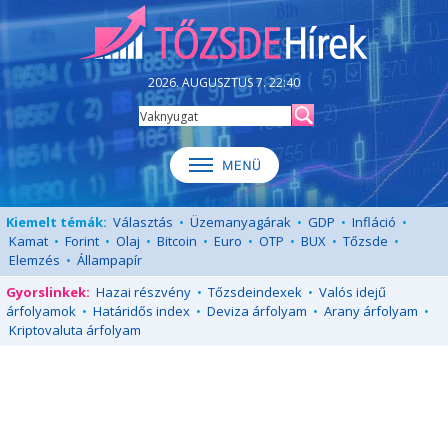
2026. AUGUSZTUS 7. 22:40
Kiemelt témák:
Választás
•
Üzemanyagárak
•
GDP
•
Infláció
•
Kamat
•
Forint
•
Olaj
•
Bitcoin
•
Euro
•
OTP
•
BUX
•
Tőzsde
•
Elemzés
•
Állampapír
Gyorslinkek:
Hazai részvény
•
Tőzsdeindexek
•
Valós idejű
árfolyamok
•
Határidős index
•
Deviza árfolyam
•
Arany árfolyam
•
Kriptovaluta árfolyam