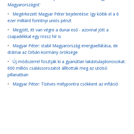
Magyarországot'
•
Megérkezett Magyar Péter bejelentése: így költik el a 6
ezer milliárd forintnyi uniós pénzt
•
Megjött, itt van végre a dunai eső - azonnal jött a
csapadékkal egy rossz hír is
•
Magyar Péter: stabil Magyarország energiaellátása, de
drámai az Orbán-kormány öröksége
•
Új módszerrel fosztják ki a gyanútlan lakástulajdonosokat:
600 milliós csalássorozatot állítottak meg az utolsó
pillanatban
•
Magyar Péter: Tízéves mélypontra csökkent az infláció