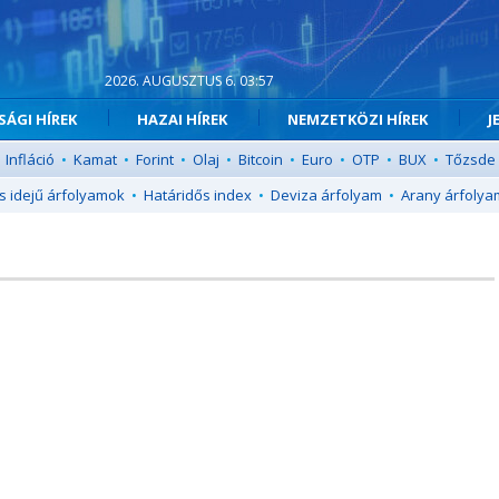
2026. AUGUSZTUS 6. 03:57
ÁGI HÍREK
HAZAI HÍREK
NEMZETKÖZI HÍREK
J
Infláció
•
Kamat
•
Forint
•
Olaj
•
Bitcoin
•
Euro
•
OTP
•
BUX
•
Tőzsde
s idejű árfolyamok
•
Határidős index
•
Deviza árfolyam
•
Arany árfolya