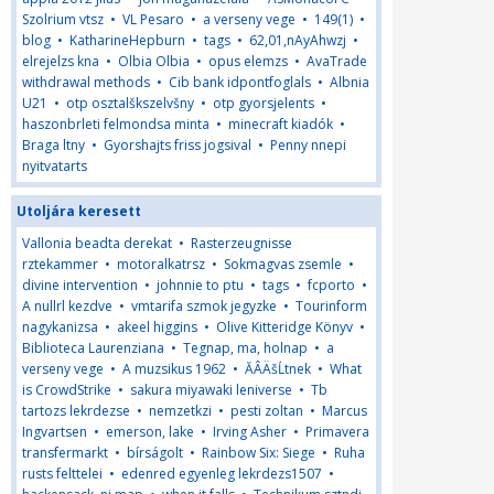
Szolrium vtsz
•
VL Pesaro
•
a verseny vege
•
149(1)
•
blog
•
KatharineHepburn
•
tags
•
62,01,nAyAhwzj
•
elrejelzs kna
•
Olbia Olbia
•
opus elemzs
•
AvaTrade
withdrawal methods
•
Cib bank idpontfoglals
•
Albnia
U21
•
otp osztalškszelvšny
•
otp gyorsjelents
•
haszonbrleti felmondsa minta
•
minecraft kiadók
•
Braga ltny
•
Gyorshajts friss jogsival
•
Penny nnepi
nyitvatarts
Utoljára keresett
Vallonia beadta derekat
•
Rasterzeugnisse
rztekammer
•
motoralkatrsz
•
Sokmagvas zsemle
•
divine intervention
•
johnnie to ptu
•
tags
•
fcporto
•
A nullrl kezdve
•
vmtarifa szmok jegyzke
•
Tourinform
nagykanizsa
•
akeel higgins
•
Olive Kitteridge Könyv
•
Biblioteca Laurenziana
•
Tegnap, ma, holnap
•
a
verseny vege
•
A muzsikus 1962
•
ĂÂÄšĹtnek
•
What
is CrowdStrike
•
sakura miyawaki leniverse
•
Tb
tartozs lekrdezse
•
nemzetkzi
•
pesti zoltan
•
Marcus
Ingvartsen
•
emerson, lake
•
Irving Asher
•
Primavera
transfermarkt
•
bírságolt
•
Rainbow Six: Siege
•
Ruha
rusts felttelei
•
edenred egyenleg lekrdezs1507
•