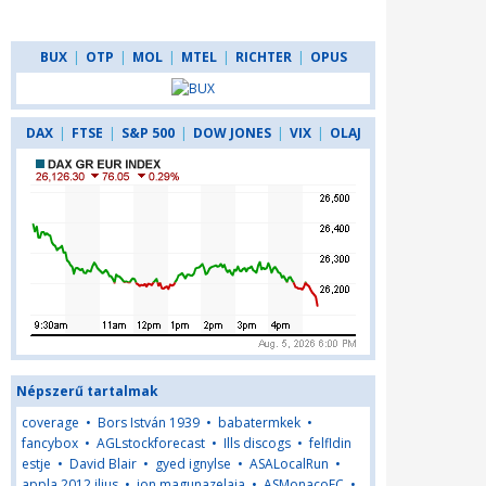
BUX
|
OTP
|
MOL
|
MTEL
|
RICHTER
|
OPUS
DAX
|
FTSE
|
S&P 500
|
DOW JONES
|
VIX
|
OLAJ
Népszerű tartalmak
coverage
•
Bors István 1939
•
babatermkek
•
fancybox
•
AGLstockforecast
•
Ills discogs
•
felfldin
estje
•
David Blair
•
gyed ignylse
•
ASALocalRun
•
appla 2012 jlius
•
jon magunazelaia
•
ASMonacoFC
•