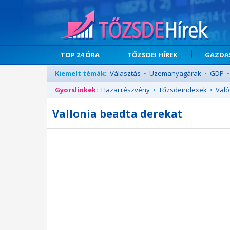
TOP 24 ÓRA
TŐZSDEI HÍREK
GAZDAS
Kiemelt témák:
Választás
•
Üzemanyagárak
•
GDP
•
Gyorslinkek:
Hazai részvény
•
Tőzsdeindexek
•
Való
Vallonia beadta derekat