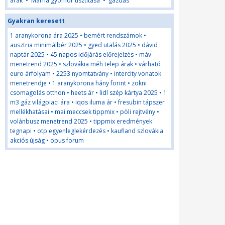
árak
•
Marha gyomor tisztítása
•
gazdas
Gyakran keresett
1 aranykorona ára 2025
•
bemért rendszámok
•
ausztria minimálbér 2025
•
gyed utalás 2025
•
dávid
naptár 2025
•
45 napos időjárás előrejelzés
•
máv
menetrend 2025
•
szlovákia méh telep árak
•
várható
euro árfolyam
•
2253 nyomtatvány
•
intercity vonatok
menetrendje
•
1 aranykorona hány forint
•
zokni
csomagolás otthon
•
heets ár
•
lidl szép kártya 2025
•
1
m3 gáz világpiaci ára
•
iqos iluma ár
•
fresubin tápszer
mellékhatásai
•
mai meccsek tippmix
•
pöli rejtvény
•
volánbusz menetrend 2025
•
tippmix eredmények
tegnapi
•
otp egyenleglekérdezés
•
kaufland szlovákia
akciós újság
•
opus forum