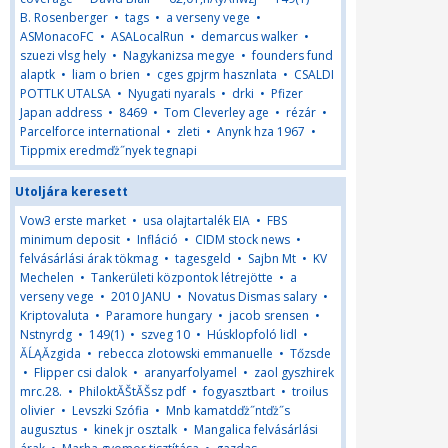
B. Rosenberger
•
tags
•
a verseny vege
•
ASMonacoFC
•
ASALocalRun
•
demarcus walker
•
szuezi vlsg hely
•
Nagykanizsa megye
•
founders fund
alaptk
•
liam o brien
•
cges gpjrm hasznlata
•
CSALDI
POTTLK UTALSA
•
Nyugati nyarals
•
drki
•
Pfizer
Japan address
•
8469
•
Tom Cleverley age
•
rézár
•
Parcelforce international
•
zleti
•
Anynk hza 1967
•
Tippmix eredmďż˝nyek tegnapi
Utoljára keresett
Vow3 erste market
•
usa olajtartalék EIA
•
FBS
minimum deposit
•
Infláció
•
CIDM stock news
•
felvásárlási árak tökmag
•
tagesgeld
•
Sajbn Mt
•
KV
Mechelen
•
Tankerületi központok létrejötte
•
a
verseny vege
•
2010 JANU
•
Novatus Dismas salary
•
Kriptovaluta
•
Paramore hungary
•
jacob srensen
•
Nstnyrdg
•
149(1)
•
szveg 10
•
Húsklopfoló lidl
•
ĂĹĄĂzgida
•
rebecca zlotowski emmanuelle
•
Tőzsde
•
Flipper csi dalok
•
aranyarfolyamel
•
zaol gyszhirek
mrc.28.
•
PhiloktĂŠtĂŠsz pdf
•
fogyasztbart
•
troilus
olivier
•
Levszki Szófia
•
Mnb kamatdďż˝ntďż˝s
augusztus
•
kinek jr osztalk
•
Mangalica felvásárlási