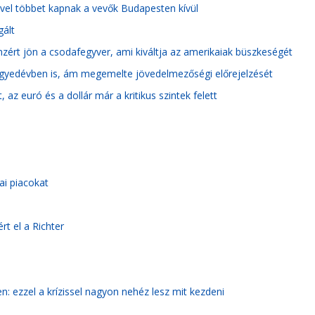
yivel többet kapnak a vevők Budapesten kívül
gált
ért jön a csodafegyver, ami kiváltja az amerikaiak büszkeségét
 negyedévben is, ám megemelte jövedelmezőségi előrejelzését
, az euró és a dollár már a kritikus szintek felett
ai piacokat
t el a Richter
: ezzel a krízissel nagyon nehéz lesz mit kezdeni