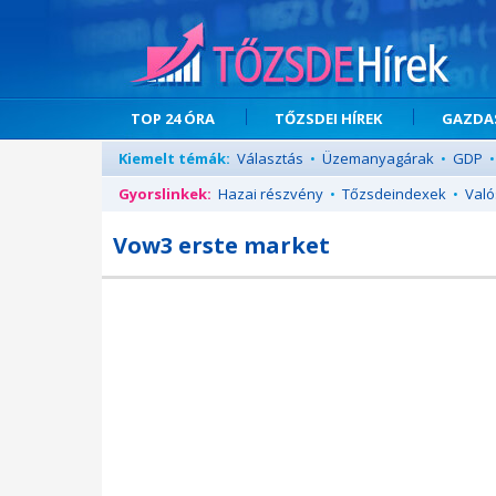
TOP 24 ÓRA
TŐZSDEI HÍREK
GAZDAS
Kiemelt témák:
Választás
•
Üzemanyagárak
•
GDP
•
Gyorslinkek:
Hazai részvény
•
Tőzsdeindexek
•
Való
Vow3 erste market