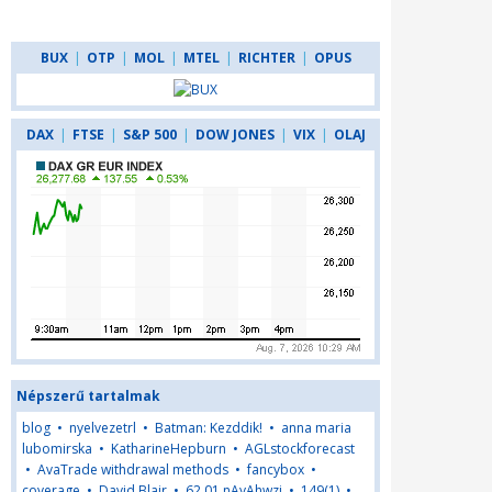
BUX
|
OTP
|
MOL
|
MTEL
|
RICHTER
|
OPUS
DAX
|
FTSE
|
S&P 500
|
DOW JONES
|
VIX
|
OLAJ
Népszerű tartalmak
blog
•
nyelvezetrl
•
Batman: Kezddik!
•
anna maria
lubomirska
•
KatharineHepburn
•
AGLstockforecast
•
AvaTrade withdrawal methods
•
fancybox
•
coverage
•
David Blair
•
62,01,nAyAhwzj
•
149(1)
•