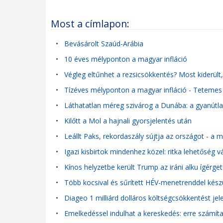
Most a címlapon:
•
Bevásárolt Szaúd-Arábia
•
10 éves mélyponton a magyar infláció
•
Végleg eltűnhet a rezsicsökkentés? Most kiderül
•
Tízéves mélyponton a magyar infláció - Tetemes 
•
Láthatatlan méreg szivárog a Dunába: a gyanútlan
•
Kilőtt a Mol a hajnali gyorsjelentés után
•
Leállt Paks, rekordaszály sújtja az országot - a
•
Igazi kisbirtok mindenhez közel: ritka lehetőség 
•
Kínos helyzetbe került Trump az iráni alku ígérge
•
Több kocsival és sűrített HÉV-menetrenddel kés
•
Diageo 1 milliárd dolláros költségcsökkentést jel
•
Emelkedéssel indulhat a kereskedés: erre számít