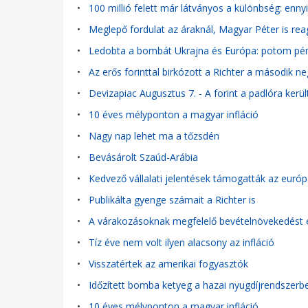
•
100 millió felett már látványos a különbség: enn
•
Meglepő fordulat az áraknál, Magyar Péter is rea
•
Ledobta a bombát Ukrajna és Európa: potom pénz
•
Az erős forinttal birkózott a Richter a második
•
Devizapiac Augusztus 7. - A forint a padlóra került
•
10 éves mélyponton a magyar infláció
•
Nagy nap lehet ma a tőzsdén
•
Bevásárolt Szaúd-Arábia
•
Kedvező vállalati jelentések támogatták az európ
•
Publikálta gyenge számait a Richter is
•
A várakozásoknak megfelelő bevételnövekedést ér
•
Tíz éve nem volt ilyen alacsony az infláció
•
Visszatértek az amerikai fogyasztók
•
Időzített bomba ketyeg a hazai nyugdíjrendszerben
•
10 éves mélyponton a magyar infláció