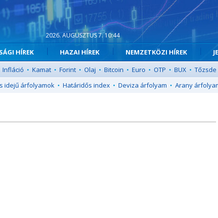
2026. AUGUSZTUS 7. 10:44
ÁGI HÍREK
HAZAI HÍREK
NEMZETKÖZI HÍREK
J
Infláció
•
Kamat
•
Forint
•
Olaj
•
Bitcoin
•
Euro
•
OTP
•
BUX
•
Tőzsde
s idejű árfolyamok
•
Határidős index
•
Deviza árfolyam
•
Arany árfolya