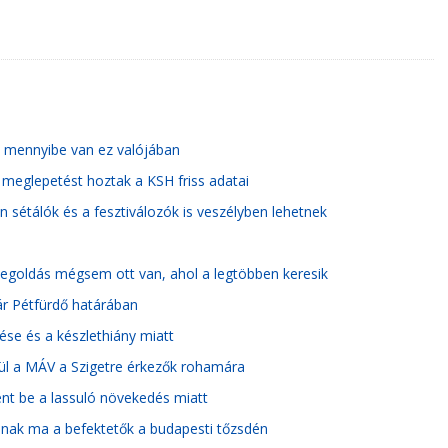
t, mennyibe van ez valójában
meglepetést hoztak a KSH friss adatai
 sétálók és a fesztiválozók is veszélyben lehetnek
 megoldás mégsem ott van, ahol a legtöbben keresik
vár Pétfürdő határában
tése és a készlethiány miatt
zül a MÁV a Szigetre érkezők rohamára
ent be a lassuló növekedés miatt
anak ma a befektetők a budapesti tőzsdén