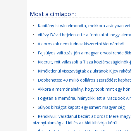
Most a címlapon:
•
Kapitány István elmondta, mekkora arányban vet
•
Vitézy Dávid bejelentette a fordulatot: négy kiem
•
Az oroszok nem tudnak kiszeretni Vietnámból
•
Fajsúlyos változás jön a magyar orvosi rendelőkb
•
Kiderült, mit válaszolt a Tisza köztársaságielnök
•
Kíméletlenül visszavágtak az ukránok Kijev rakét
•
Döbbenetes: 40 millió dolláros szerződést kapha
•
Akkora a memóriahiány, hogy több mint egy hóna
•
Fogytán a memória, hiánycikk lett a MacBook Air
•
Súlyos bírságot kapott egy ismert magyar cég
•
Rendkívüli: váratlanul bezárt az orosz Mere magyar
bizonytalanság a Lidl és az Aldi kihívója körül