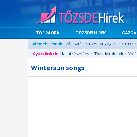
TOP 24 ÓRA
TŐZSDEI HÍREK
GAZDAS
Kiemelt témák:
Választás
•
Üzemanyagárak
•
GDP
•
Gyorslinkek:
Hazai részvény
•
Tőzsdeindexek
•
Való
Wintersun songs