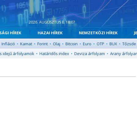
2026. AUGUSZTUS 8. 18:07
ÁGI HÍREK
HAZAI HÍREK
NEMZETKÖZI HÍREK
J
Infláció
•
Kamat
•
Forint
•
Olaj
•
Bitcoin
•
Euro
•
OTP
•
BUX
•
Tőzsde
s idejű árfolyamok
•
Határidős index
•
Deviza árfolyam
•
Arany árfolya