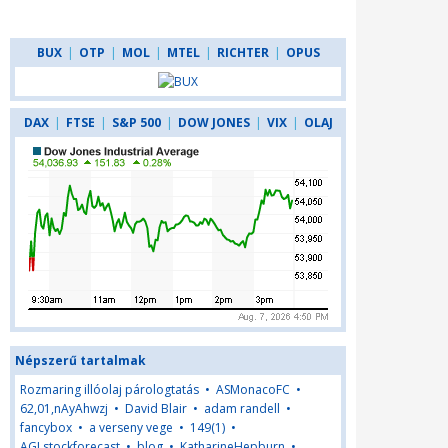
BUX
|
OTP
|
MOL
|
MTEL
|
RICHTER
|
OPUS
DAX
|
FTSE
|
S&P 500
|
DOW JONES
|
VIX
|
OLAJ
Népszerű tartalmak
Rozmaring illóolaj párologtatás
•
ASMonacoFC
•
62,01,nAyAhwzj
•
David Blair
•
adam randell
•
fancybox
•
a verseny vege
•
149(1)
•
AGLstockforecast
•
blog
•
KatharineHepburn
•