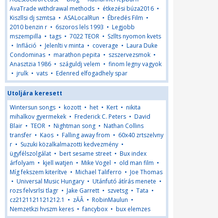
AvaTrade withdrawal methods
•
étkezési búza2016
•
Kiszllsi dj szmtsa
•
ASALocalRun
•
Ébredés Film
•
2010 benzin r
•
6szoros lels 1993
•
Legjobb
mszempilla
•
tags
•
7022 TEOR
•
Szllts nyomon kvets
•
Infláció
•
Jelenlti v minta
•
coverage
•
Laura Duke
Condominas
•
marathon pepita
•
szszervezsmok
•
Anasztzia 1986
•
száguldj velem
•
finom legny vagyok
•
jrulk
•
vats
•
Edenred elfogadhely spar
Utoljára keresett
Wintersun songs
•
kozott
•
het
•
Kert
•
nikita
mihalkov gyermekek
•
Frederick C. Peters
•
David
Blair
•
TEOR
•
Nightman song
•
Nathan Collins
transfer
•
Kaos
•
Falling away from
•
60x40 zrtszelvny
r
•
Suzuki közalkalmazotti kedvezmény
•
ügyfélszolgálat
•
bert sesame street
•
Bux index
árfolyam
•
kjell watjen
•
Mike Vogel
•
old man film
•
Míg fekszem kiterítve
•
Michael Taliferro
•
Joe Thomas
•
Universal Music Hungary
•
Utánfutó átírás menete
•
rozs felvsrlsi tlagr
•
Jake Garrett
•
szvetsg
•
Tata
•
cz2121121121212.1
•
zĂÂ
•
RobinMaulun
•
Nemzetkzi hvszm keres
•
fancybox
•
bux elemzes