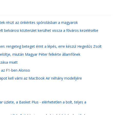
tek részt az önkéntes spórolásban a magyarok
elt belvárosi közterület kerülhet vissza a főváros kezelésébe
en: rengeteg beteget érint a lépés, erre készül Hegedűs Zsolt
-jelöltje, miután Magyar Péter felkérte államfőnek
ázása miatt
t az F1-ben Alonso
pot kell várni az MacBook Air néhány modelljére
 üzlete, a Basket Plus - elérhetetlen a bolt, teljes a