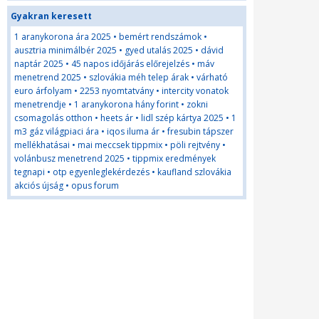
Gyakran keresett
1 aranykorona ára 2025
•
bemért rendszámok
•
ausztria minimálbér 2025
•
gyed utalás 2025
•
dávid
naptár 2025
•
45 napos időjárás előrejelzés
•
máv
menetrend 2025
•
szlovákia méh telep árak
•
várható
euro árfolyam
•
2253 nyomtatvány
•
intercity vonatok
menetrendje
•
1 aranykorona hány forint
•
zokni
csomagolás otthon
•
heets ár
•
lidl szép kártya 2025
•
1
m3 gáz világpiaci ára
•
iqos iluma ár
•
fresubin tápszer
mellékhatásai
•
mai meccsek tippmix
•
pöli rejtvény
•
volánbusz menetrend 2025
•
tippmix eredmények
tegnapi
•
otp egyenleglekérdezés
•
kaufland szlovákia
akciós újság
•
opus forum