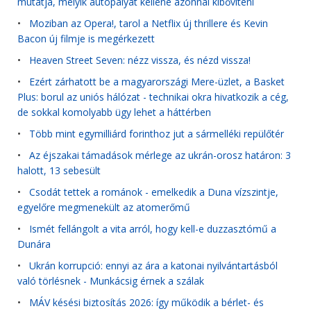
mutatja, melyik autópályát kellene azonnal kibővíteni
•
Moziban az Opera!, tarol a Netflix új thrillere és Kevin
Bacon új filmje is megérkezett
•
Heaven Street Seven: nézz vissza, és nézd vissza!
•
Ezért zárhatott be a magyarországi Mere-üzlet, a Basket
Plus: borul az uniós hálózat - technikai okra hivatkozik a cég,
de sokkal komolyabb ügy lehet a háttérben
•
Több mint egymilliárd forinthoz jut a sármelléki repülőtér
•
Az éjszakai támadások mérlege az ukrán-orosz határon: 3
halott, 13 sebesült
•
Csodát tettek a románok - emelkedik a Duna vízszintje,
egyelőre megmenekült az atomerőmű
•
Ismét fellángolt a vita arról, hogy kell-e duzzasztómű a
Dunára
•
Ukrán korrupció: ennyi az ára a katonai nyilvántartásból
való törlésnek - Munkácsig érnek a szálak
•
MÁV késési biztosítás 2026: így működik a bérlet- és