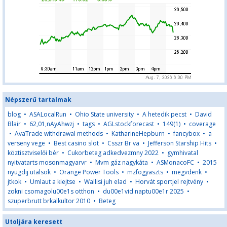
Népszerű tartalmak
blog
•
ASALocalRun
•
Ohio State university
•
A hetedik pecst
•
David
Blair
•
62,01,nAyAhwzj
•
tags
•
AGLstockforecast
•
149(1)
•
coverage
•
AvaTrade withdrawal methods
•
KatharineHepburn
•
fancybox
•
a
verseny vege
•
Best casino slot
•
Csszr Br va
•
Jefferson Starship Hits
•
köztisztviselői bér
•
Cukorbeteg adkedvezmny 2022
•
gymhivatal
nyitvatarts mosonmagyarvr
•
Mvm gáz nagykáta
•
ASMonacoFC
•
2015
nyugdij utalsok
•
Orange Power Tools
•
mzfogyaszts
•
megvdenk
•
jtkok
•
Umlaut a kiejtse
•
Wallisi juh elad
•
Horvát sportjel rejtvény
•
zokni csomagolu00e1s otthon
•
du00e1vid naptu00e1r 2025
•
szuperbrutt brkalkultor 2010
•
Beteg
Utoljára keresett