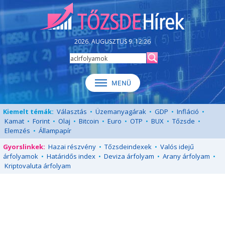
2026. AUGUSZTUS 9. 12:26
Kiemelt témák:
Választás
•
Üzemanyagárak
•
GDP
•
Infláció
•
Kamat
•
Forint
•
Olaj
•
Bitcoin
•
Euro
•
OTP
•
BUX
•
Tőzsde
•
Elemzés
•
Állampapír
Gyorslinkek:
Hazai részvény
•
Tőzsdeindexek
•
Valós idejű
árfolyamok
•
Határidős index
•
Deviza árfolyam
•
Arany árfolyam
•
Kriptovaluta árfolyam