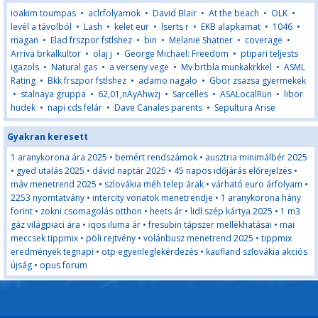
ioakim toumpas
•
aclrfolyamok
•
David Blair
•
At the beach
•
OLK
•
levél a távolból
•
Lash
•
kelet eur
•
lserts r
•
EKB alapkamat
•
1046
•
magan
•
Elad frszpor fstlshez
•
bin
•
Melanie Shatner
•
coverage
•
Arriva brkalkultor
•
olaj j
•
George Michael: Freedom
•
ptipari teljests
igazols
•
Natural gas
•
a verseny vege
•
Mv brtbla munkakrkkel
•
ASML
Rating
•
Bkk frszpor fstlshez
•
adamo nagalo
•
Gbor zsazsa gyermekek
•
stalnaya gruppa
•
62,01,nAyAhwzj
•
Sarcelles
•
ASALocalRun
•
libor
hudek
•
napi cds felár
•
Dave Canales parents
•
Sepultura Arise
Gyakran keresett
1 aranykorona ára 2025
•
bemért rendszámok
•
ausztria minimálbér 2025
•
gyed utalás 2025
•
dávid naptár 2025
•
45 napos időjárás előrejelzés
•
máv menetrend 2025
•
szlovákia méh telep árak
•
várható euro árfolyam
•
2253 nyomtatvány
•
intercity vonatok menetrendje
•
1 aranykorona hány
forint
•
zokni csomagolás otthon
•
heets ár
•
lidl szép kártya 2025
•
1 m3
gáz világpiaci ára
•
iqos iluma ár
•
fresubin tápszer mellékhatásai
•
mai
meccsek tippmix
•
pöli rejtvény
•
volánbusz menetrend 2025
•
tippmix
eredmények tegnapi
•
otp egyenleglekérdezés
•
kaufland szlovákia akciós
újság
•
opus forum