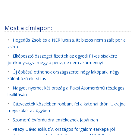
Most a címlapon:
•
Hegedűs Zsolt és a NER luxusa, itt biztos nem szállt por a
zsírra
•
Elképesztő összeget fizettek az egyedi F1-es sisakért:
jótékonyságra megy a pénz, de nem akármennyi
•
Új építésű otthonok országszerte: négy lakópark, négy
különböző életstílus
•
Nagyot nyerhet két ország a Paksi Atomerőmű részleges
leállításán
•
Gázvezeték közelében robbant fel a katonai drón: Ukrajna
megszólalt az ügyben
•
Szomorú évfordulóra emlékeznek Japánban
•
Vitézy Dávid exkluzív, országos forgalom-térképe jól