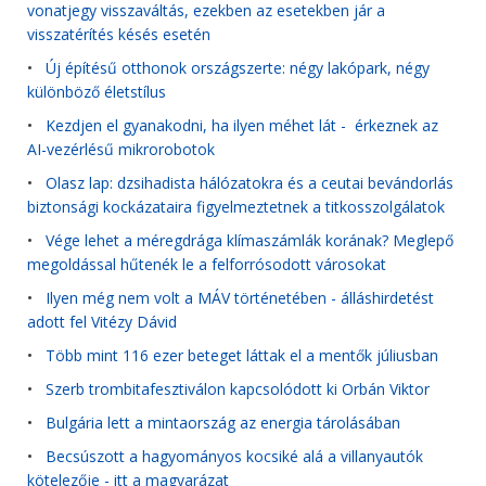
vonatjegy visszaváltás, ezekben az esetekben jár a
visszatérítés késés esetén
•
Új építésű otthonok országszerte: négy lakópark, négy
különböző életstílus
•
Kezdjen el gyanakodni, ha ilyen méhet lát - érkeznek az
AI-vezérlésű mikrorobotok
•
Olasz lap: dzsihadista hálózatokra és a ceutai bevándorlás
biztonsági kockázataira figyelmeztetnek a titkosszolgálatok
•
Vége lehet a méregdrága klímaszámlák korának? Meglepő
megoldással hűtenék le a felforrósodott városokat
•
Ilyen még nem volt a MÁV történetében - álláshirdetést
adott fel Vitézy Dávid
•
Több mint 116 ezer beteget láttak el a mentők júliusban
•
Szerb trombitafesztiválon kapcsolódott ki Orbán Viktor
•
Bulgária lett a mintaország az energia tárolásában
•
Becsúszott a hagyományos kocsiké alá a villanyautók
kötelezője - itt a magyarázat