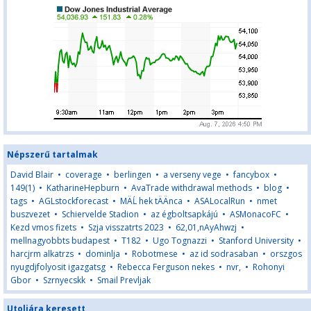
Népszerű tartalmak
David Blair
•
coverage
•
berlingen
•
a verseny vege
•
fancybox
•
149(1)
•
KatharineHepburn
•
AvaTrade withdrawal methods
•
blog
•
tags
•
AGLstockforecast
•
MÄĹ hek tÄÄnca
•
ASALocalRun
•
nmet
buszvezet
•
Schiervelde Stadion
•
az égboltsapkájú
•
ASMonacoFC
•
Kezd vmos fizets
•
Szja visszatrts 2023
•
62,01,nAyAhwzj
•
mellnagyobbts budapest
•
T182
•
Ugo Tognazzi
•
Stanford University
•
harcjrm alkatrzs
•
dominlja
•
Robotmese
•
az id sodrasaban
•
orszgos
nyugdjfolyosit igazgatsg
•
Rebecca Ferguson nekes
•
nvr,
•
Rohonyi
Gbor
•
Szrnyecskk
•
Smail Prevljak
Utoljára keresett