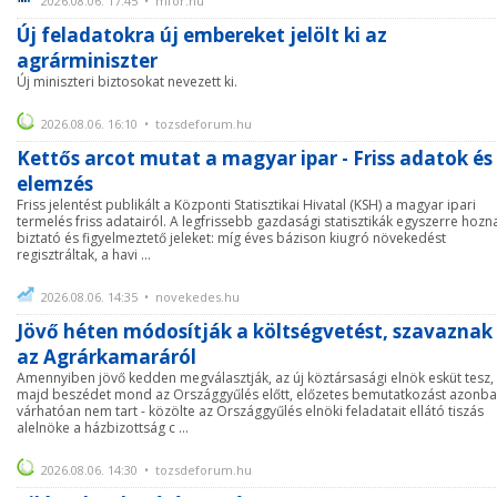
2026.08.06. 17:45 • mfor.hu
Új feladatokra új embereket jelölt ki az
agrárminiszter
Új miniszteri biztosokat nevezett ki.
2026.08.06. 16:10 • tozsdeforum.hu
Kettős arcot mutat a magyar ipar - Friss adatok és
elemzés
Friss jelentést publikált a Központi Statisztikai Hivatal (KSH) a magyar ipari
termelés friss adatairól. A legfrissebb gazdasági statisztikák egyszerre hozn
biztató és figyelmeztető jeleket: míg éves bázison kiugró növekedést
regisztráltak, a havi ...
2026.08.06. 14:35 • novekedes.hu
Jövő héten módosítják a költségvetést, szavaznak
az Agrárkamaráról
Amennyiben jövő kedden megválasztják, az új köztársasági elnök esküt tesz,
majd beszédet mond az Országgyűlés előtt, előzetes bemutatkozást azonb
várhatóan nem tart - közölte az Országgyűlés elnöki feladatait ellátó tiszás
alelnöke a házbizottság c ...
2026.08.06. 14:30 • tozsdeforum.hu