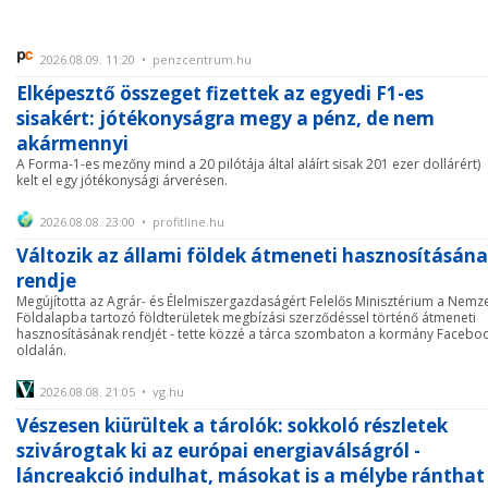
2026.08.09. 11:20 • penzcentrum.hu
Elképesztő összeget fizettek az egyedi F1-es
sisakért: jótékonyságra megy a pénz, de nem
akármennyi
A Forma-1-es mezőny mind a 20 pilótája által aláírt sisak 201 ezer dollárért)
kelt el egy jótékonysági árverésen.
2026.08.08. 23:00 • profitline.hu
Változik az állami földek átmeneti hasznosításán
rendje
Megújította az Agrár- és Élelmiszergazdaságért Felelős Minisztérium a Nemze
Földalapba tartozó földterületek megbízási szerződéssel történő átmeneti
hasznosításának rendjét - tette közzé a tárca szombaton a kormány Facebo
oldalán.
2026.08.08. 21:05 • vg.hu
Vészesen kiürültek a tárolók: sokkoló részletek
szivárogtak ki az európai energiaválságról -
láncreakció indulhat, másokat is a mélybe ránthat