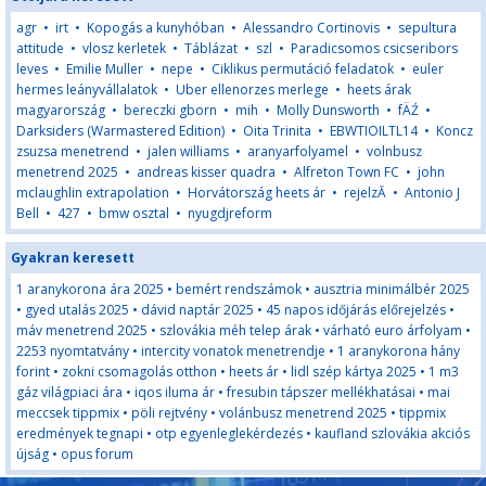
agr
•
irt
•
Kopogás a kunyhóban
•
Alessandro Cortinovis
•
sepultura
attitude
•
vlosz kerletek
•
Táblázat
•
szl
•
Paradicsomos csicseribors
leves
•
Emilie Muller
•
nepe
•
Ciklikus permutáció feladatok
•
euler
hermes leányvállalatok
•
Uber ellenorzes merlege
•
heets árak
magyarország
•
bereczki gborn
•
mih
•
Molly Dunsworth
•
fÄŹ
•
Darksiders (Warmastered Edition)
•
Oita Trinita
•
EBWTIOILTL14
•
Koncz
zsuzsa menetrend
•
jalen williams
•
aranyarfolyamel
•
volnbusz
menetrend 2025
•
andreas kisser quadra
•
Alfreton Town FC
•
john
mclaughlin extrapolation
•
Horvátország heets ár
•
rejelzĂ
•
Antonio J
Bell
•
427
•
bmw osztal
•
nyugdjreform
Gyakran keresett
1 aranykorona ára 2025
•
bemért rendszámok
•
ausztria minimálbér 2025
•
gyed utalás 2025
•
dávid naptár 2025
•
45 napos időjárás előrejelzés
•
máv menetrend 2025
•
szlovákia méh telep árak
•
várható euro árfolyam
•
2253 nyomtatvány
•
intercity vonatok menetrendje
•
1 aranykorona hány
forint
•
zokni csomagolás otthon
•
heets ár
•
lidl szép kártya 2025
•
1 m3
gáz világpiaci ára
•
iqos iluma ár
•
fresubin tápszer mellékhatásai
•
mai
meccsek tippmix
•
pöli rejtvény
•
volánbusz menetrend 2025
•
tippmix
eredmények tegnapi
•
otp egyenleglekérdezés
•
kaufland szlovákia akciós
újság
•
opus forum