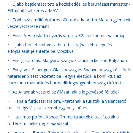
•
Újabb bejelentést tett a közlekedési és beruházási miniszter -
Főtájépítészt keres a MÁV
•
Több száz millió dolláros büntetést kapott a Meta a gyerekek
veszélyeztetése miatt
•
Friss! A Hatoslottó nyerőszámai a 32. játékhéten, vasárnap
•
Újabb területeket veszíthetett Ukrajna: két település
elfoglalását jelentette be Moszkva
•
Energiatárolás: Magyarországnak tanulnia kellene Bulgáriától
•
Ennyi volt Schengen: Olaszország és Spanyolország kölcsönös
határellenőrzést vezetett be - egyre éleződik a konfliktus az
eurozóna második és harmadik legnagyobb országa között
•
Az AI annak veszi el az állását, aki a legkevésbé fél tőle?
•
Hiába a fürdőzési tilalom, kitartanak a turisták a Velencei-tó
mellett: így látja a szezont egy helyi büfés
•
Hatalmas pofont kapott Trump Izraeltől: elutasították a
történelmi békemegállapodását
•
Indulhat a Baross Gábor Vasútfejlesztési Terv uniós projektje -