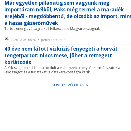
Már egyetlen pillanatig sem vagyunk meg
importáram nélkül, Paks még termel a maradék
erejéből - megdöbbentő, de olcsóbb az import, min
a hazai gázerőművek
Tartós energiaválságra kell felkészülnie Magyarországnak.
2026.08.03. 08:50 • penzcentrum.hu
40 éve nem látott vízkrízis fenyegeti a horvát
tengerpartot: nincs mese, jöhet a rettegett
korlátozás
A Krk-szigeten kritikusra fordult a vízhelyzet: a helyi önkormányzatok a
lakosságot és a turistákat is víztakarékosságra kérik.
KÖVETKEZŐ OLDAL »