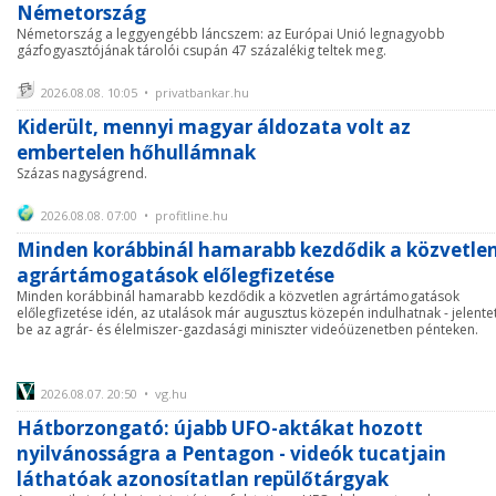
Németország
Németország a leggyengébb láncszem: az Európai Unió legnagyobb
gázfogyasztójának tárolói csupán 47 százalékig teltek meg.
2026.08.08. 10:05 • privatbankar.hu
Kiderült, mennyi magyar áldozata volt az
embertelen hőhullámnak
Százas nagyságrend.
2026.08.08. 07:00 • profitline.hu
Minden korábbinál hamarabb kezdődik a közvetle
agrártámogatások előlegfizetése
Minden korábbinál hamarabb kezdődik a közvetlen agrártámogatások
előlegfizetése idén, az utalások már augusztus közepén indulhatnak - jelente
be az agrár- és élelmiszer-gazdasági miniszter videóüzenetben pénteken.
2026.08.07. 20:50 • vg.hu
Hátborzongató: újabb UFO-aktákat hozott
nyilvánosságra a Pentagon - videók tucatjain
láthatóak azonosítatlan repülőtárgyak