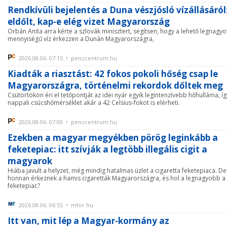
Rendkívüli bejelentés a Duna vészjósló vízállásáról
eldőlt, kap-e elég vizet Magyarország
Orbán Anita arra kérte a szlovák minisztert, segítsen, hogy a lehető legnagy
mennyiségű víz érkezzen a Dunán Magyarországra,
2026.08.06. 07:15 • penzcentrum.hu
Kiadták a riasztást: 42 fokos pokoli hőség csap le
Magyarországra, történelmi rekordok dőltek meg
Csütörtökön éri el tetőpontját az idei nyár egyik legintenzívebb hőhulláma, íg
nappali csúcshőmérséklet akár a 42 Celsius-fokot is elérheti.
2026.08.06. 07:00 • penzcentrum.hu
Ezekben a magyar megyékben pörög leginkább a
feketepiac: itt szívják a legtöbb illegális cigit a
magyarok
Hiába javult a helyzet, még mindig hatalmas üzlet a cigaretta feketepiaca. De
honnan érkeznek a hamis cigaretták Magyarországra, és hol a legnagyobb a
feketepiac?
2026.08.06. 06:55 • mfor.hu
Itt van, mit lép a Magyar-kormány az