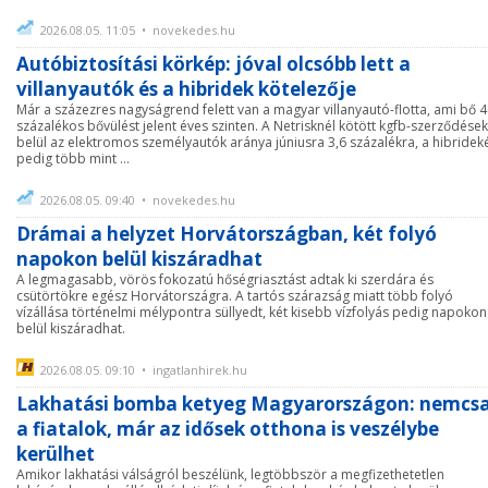
2026.08.05. 11:05 • novekedes.hu
Autóbiztosítási körkép: jóval olcsóbb lett a
villanyautók és a hibridek kötelezője
Már a százezres nagyságrend felett van a magyar villanyautó-flotta, ami bő 
százalékos bővülést jelent éves szinten. A Netrisknél kötött kgfb-szerződése
belül az elektromos személyautók aránya júniusra 3,6 százalékra, a hibridek
pedig több mint ...
2026.08.05. 09:40 • novekedes.hu
Drámai a helyzet Horvátországban, két folyó
napokon belül kiszáradhat
A legmagasabb, vörös fokozatú hőségriasztást adtak ki szerdára és
csütörtökre egész Horvátországra. A tartós szárazság miatt több folyó
vízállása történelmi mélypontra süllyedt, két kisebb vízfolyás pedig napokon
belül kiszáradhat.
2026.08.05. 09:10 • ingatlanhirek.hu
Lakhatási bomba ketyeg Magyarországon: nemcs
a fiatalok, már az idősek otthona is veszélybe
kerülhet
Amikor lakhatási válságról beszélünk, legtöbbször a megfizethetetlen