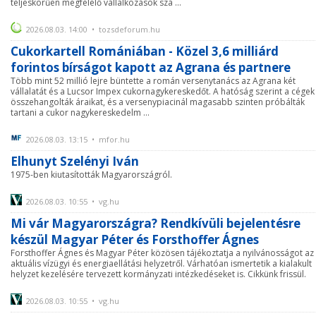
teljeskörűen megfelelő vállalkozások szá ...
2026.08.03. 14:00 • tozsdeforum.hu
Cukorkartell Romániában - Közel 3,6 milliárd
forintos bírságot kapott az Agrana és partnere
Több mint 52 millió lejre büntette a román versenytanács az Agrana két
vállalatát és a Lucsor Impex cukornagykereskedőt. A hatóság szerint a cégek
összehangolták áraikat, és a versenypiacinál magasabb szinten próbálták
tartani a cukor nagykereskedelm ...
2026.08.03. 13:15 • mfor.hu
Elhunyt Szelényi Iván
1975-ben kiutasították Magyarországról.
2026.08.03. 10:55 • vg.hu
Mi vár Magyarországra? Rendkívüli bejelentésre
készül Magyar Péter és Forsthoffer Ágnes
Forsthoffer Ágnes és Magyar Péter közösen tájékoztatja a nyilvánosságot az
aktuális vízügyi és energiaellátási helyzetről. Várhatóan ismertetik a kialakult
helyzet kezelésére tervezett kormányzati intézkedéseket is. Cikkünk frissül.
2026.08.03. 10:55 • vg.hu