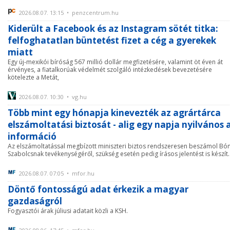
2026.08.07. 13:15 • penzcentrum.hu
Kiderült a Facebook és az Instagram sötét titka:
felfoghatatlan büntetést fizet a cég a gyerekek
miatt
Egy új-mexikói bíróság 567 millió dollár megfizetésére, valamint öt éven át
érvényes, a fiatalkorúak védelmét szolgáló intézkedések bevezetésére
kötelezte a Metát,
2026.08.07. 10:30 • vg.hu
Több mint egy hónapja kinevezték az agrártárca
elszámoltatási biztosát - alig egy napja nyilvános 
információ
Az elszámoltatással megbízott miniszteri biztos rendszeresen beszámol Bó
Szabolcsnak tevékenységéről, szükség esetén pedig írásos jelentést is készít.
2026.08.07. 07:05 • mfor.hu
Döntő fontosságú adat érkezik a magyar
gazdaságról
Fogyasztói árak júliusi adatait közli a KSH.