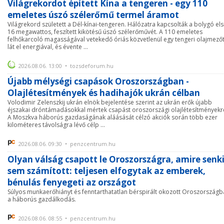
Világrekordot épített Kína a tengeren - egy 110
emeletes úszó szélerőmű termel áramot
Világrekord született a Dél-kínai-tengeren. Hálózatra kapcsolták a bolygó el
16 megawattos, feszített kikötésű úszó szélerőművét. A 110 emeletes
felhőkarcoló magasságával vetekedő óriás közvetlenül egy tengeri olajmező
lát el energiával, és évente ...
2026.08.06. 13:00 • tozsdeforum.hu
Újabb mélységi csapások Oroszországban -
Olajlétesítmények és hadihajók ukrán célban
Volodimir Zelenszkij ukrán elnök bejelentése szerint az ukrán erők újabb
éjszakai dróntámadásokkal mértek csapást oroszországi olajlétesítményekr
A Moszkva háborús gazdaságának aláásását célzó akciók során több ezer
kilométeres távolságra lévő célp ...
2026.08.06. 09:30 • penzcentrum.hu
Olyan válság csapott le Oroszországra, amire senk
sem számított: teljesen elfogytak az emberek,
bénulás fenyegeti az országot
Súlyos munkaerőhiányt és fenntarthatatlan bérspirált okozott Oroszország
a háborús gazdálkodás.
2026.08.06. 08:55 • penzcentrum.hu