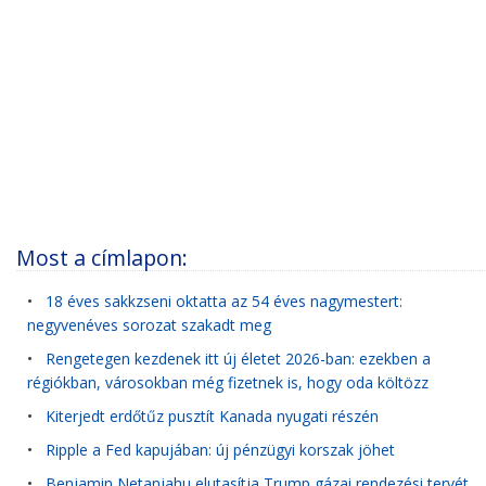
Most a címlapon:
•
18 éves sakkzseni oktatta az 54 éves nagymestert:
negyvenéves sorozat szakadt meg
•
Rengetegen kezdenek itt új életet 2026-ban: ezekben a
régiókban, városokban még fizetnek is, hogy oda költözz
•
Kiterjedt erdőtűz pusztít Kanada nyugati részén
•
Ripple a Fed kapujában: új pénzügyi korszak jöhet
•
Benjamin Netanjahu elutasítja Trump gázai rendezési tervét