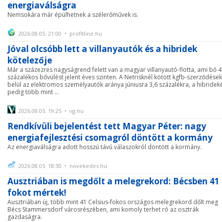
energiaválságra
Nemsokára már épülhetnek a szélerőművek is.
2026.08.05. 21:00 • profitline.hu
Jóval olcsóbb lett a villanyautók és a hibridek
kötelezője
Már a százezres nagyságrend felett van a magyar villanyautó-flotta, ami bő 
százalékos bővülést jelent éves szinten. A Netrisknél kötött kgfb-szerződése
belül az elektromos személyautók aránya júniusra 3,6 százalékra, a hibridek
pedig több mint ...
2026.08.05. 19:25 • vg.hu
Rendkívüli bejelentést tett Magyar Péter: nagy
energiafejlesztési csomagról döntött a kormány
Az energiaválságra adott hosszú távú válaszokról döntött a kormány.
2026.08.05. 18:30 • novekedes.hu
Ausztriában is megdőlt a melegrekord: Bécsben 41
fokot mértek!
Ausztriában új, több mint 41 Celsius-fokos országos melegrekord dőlt meg
Bécs Stammersdorf városrészében, ami komoly terhet ró az osztrák
gazdaságra.