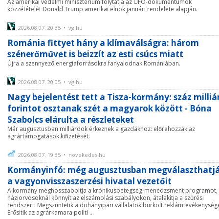
Az amerikai védelmi minisztérium folytatja az UFO-dokumentumok
közzétételét Donald Trump amerikai elnök januári rendelete alapján.
2026.08.07. 20:35 • vg.hu
Románia fittyet hány a klímaválságra: három
szénerőművet is beizzít az esti csúcs miatt
Újra a szennyező energiaforrásokra fanyalodnak Romániában.
2026.08.07. 20:05 • vg.hu
Nagy bejelentést tett a Tisza-kormány: száz milliá
forintot osztanak szét a magyarok között - Bóna
Szabolcs elárulta a részleteket
Már augusztusban milliárdok érkeznek a gazdákhoz: előrehozzák az
agrártámogatások kifizetését.
2026.08.07. 19:35 • novekedes.hu
Kormányinfó: még augusztusban megválaszthatj
a vagyonvisszaszerzési hivatal vezetőit
A kormány meghosszabbítja a krónikusbetegség-menedzsment programot,
háziorvosoknál könnyít az elszámolási szabályokon, átalakítja a szűrési
rendszert. Megszüntetik a dohányipari vállalatok burkolt reklámtevékenységé
Erősítik az agrárkamara politi ...