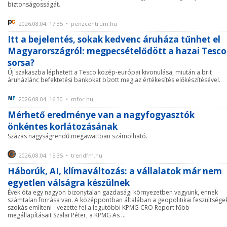
biztonságosságát.
2026.08.04. 17:35 • penzcentrum.hu
Itt a bejelentés, sokak kedvenc áruháza tűnhet el
Magyarországról: megpecsételődött a hazai Tesco
sorsa?
Új szakaszba léphetett a Tesco közép-európai kivonulása, miután a brit
áruházlánc befektetési bankokat bízott meg az értékesítés előkészítésével.
2026.08.04. 16:30 • mfor.hu
Mérhető eredménye van a nagyfogyasztók
önkéntes korlátozásának
Százas nagyságrendű megawattban számolható.
2026.08.04. 15:35 • trendfm.hu
Háborúk, AI, klímaváltozás: a vállalatok már nem
egyetlen válságra készülnek
Évek óta egy nagyon bizonytalan gazdasági környezetben vagyunk, ennek
számtalan forrása van. A középpontban általában a geopolitikai feszültsége
szokás említeni - vezette fel a legutóbbi KPMG CRO Report főbb
megállapításait Szalai Péter, a KPMG As ...