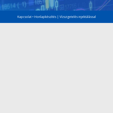
Kapcsolat
•
Honlapkészítés
|
Vízszigetelés injektálással