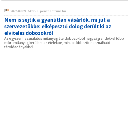
2026.08.09. 14:05 • penzcentrum.hu
Nem is sejtik a gyanútlan vásárlók, mi jut a
szervezetükbe: elképesztő dolog derült ki az
elviteles dobozokról
Az egyszer használatos műanyag ételdobozokból nagyságrendekkel több
mikroműanyag kerülhet az ételekbe, mint a többször használható
tárolóedényekből