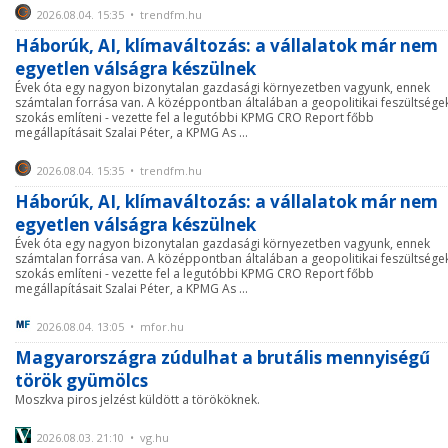
2026.08.04. 15:35 • trendfm.hu
Háborúk, AI, klímaváltozás: a vállalatok már nem
egyetlen válságra készülnek
Évek óta egy nagyon bizonytalan gazdasági környezetben vagyunk, ennek
számtalan forrása van. A középpontban általában a geopolitikai feszültsége
szokás említeni - vezette fel a legutóbbi KPMG CRO Report főbb
megállapításait Szalai Péter, a KPMG As ...
2026.08.04. 15:35 • trendfm.hu
Háborúk, AI, klímaváltozás: a vállalatok már nem
egyetlen válságra készülnek
Évek óta egy nagyon bizonytalan gazdasági környezetben vagyunk, ennek
számtalan forrása van. A középpontban általában a geopolitikai feszültsége
szokás említeni - vezette fel a legutóbbi KPMG CRO Report főbb
megállapításait Szalai Péter, a KPMG As ...
2026.08.04. 13:05 • mfor.hu
Magyarországra zúdulhat a brutális mennyiségű
török gyümölcs
Moszkva piros jelzést küldött a törököknek.
2026.08.03. 21:10 • vg.hu