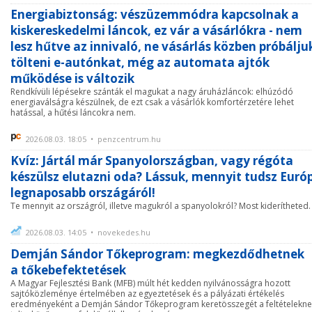
Energiabiztonság: vészüzemmódra kapcsolnak a
kiskereskedelmi láncok, ez vár a vásárlókra - nem
lesz hűtve az innivaló, ne vásárlás közben próbálju
tölteni e-autónkat, még az automata ajtók
működése is változik
Rendkívüli lépésekre szánták el magukat a nagy áruházláncok: elhúzódó
energiaválságra készülnek, de ezt csak a vásárlók komfortérzetére lehet
hatással, a hűtési láncokra nem.
2026.08.03. 18:05 • penzcentrum.hu
Kvíz: Jártál már Spanyolországban, vagy régóta
készülsz elutazni oda? Lássuk, mennyit tudsz Euró
legnaposabb országáról!
Te mennyit az országról, illetve magukról a spanyolokról? Most kiderítheted.
2026.08.03. 14:05 • novekedes.hu
Demján Sándor Tőkeprogram: megkezdődhetnek
a tőkebefektetések
A Magyar Fejlesztési Bank (MFB) múlt hét kedden nyilvánosságra hozott
sajtóközleménye értelmében az egyeztetések és a pályázati értékelés
eredményeként a Demján Sándor Tőkeprogram keretösszegét a feltételekne