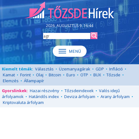
2026. AUGUSZTUS 9. 16:44
Kiemelt témák:
Választás
•
Üzemanyagárak
•
GDP
•
Infláció
•
Kamat
•
Forint
•
Olaj
•
Bitcoin
•
Euro
•
OTP
•
BUX
•
Tőzsde
•
Elemzés
•
Állampapír
Gyorslinkek:
Hazai részvény
•
Tőzsdeindexek
•
Valós idejű
árfolyamok
•
Határidős index
•
Deviza árfolyam
•
Arany árfolyam
•
Kriptovaluta árfolyam