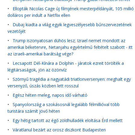
•
Ellopták Nicolas Cage új filmjének mesterpéldányát, 105 millió
dolláros per indult a Netflix ellen
•
Dubaj kiadta a világ egyik legveszélyesebb bűnszervezetének
vezetőjét
•
Trump iszonyatosan dühös lesz; Izrael nemet mondott az
amerikai béketervre, Netanjahu egyértelmű feltételt szabott - itt
az izraeli-amerikai barátság vége?
•
Lecsapott Dél-Kínára a Dolphin - járatok ezreit törölték a
légitársaságok, jön az özönvíz
•
Szörnyű tragédia a nagyatádi triatlonversenyen: meghalt egy
versenyző, úszás közben lett rosszul
•
Egész héten meleg, napos idő várható
•
Spanyolország a szokásosnál legalább félmillióval több
turistára számít jövő héten
•
Egy hétig tartott az égő zöldhulladék eloltása Érd mellett
•
Váratlanul bezárt az orosz diszkont Budapesten