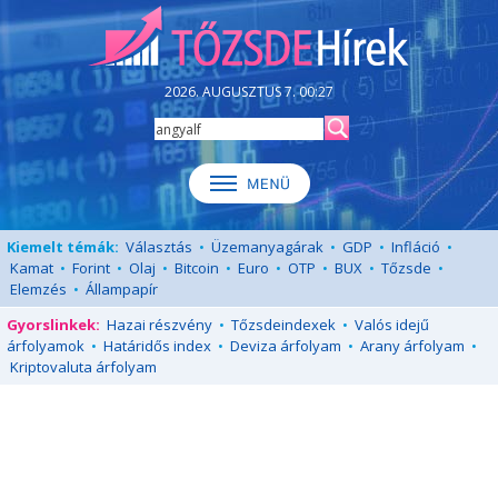
2026. AUGUSZTUS 7. 00:27
Kiemelt témák:
Választás
•
Üzemanyagárak
•
GDP
•
Infláció
•
Kamat
•
Forint
•
Olaj
•
Bitcoin
•
Euro
•
OTP
•
BUX
•
Tőzsde
•
Elemzés
•
Állampapír
Gyorslinkek:
Hazai részvény
•
Tőzsdeindexek
•
Valós idejű
árfolyamok
•
Határidős index
•
Deviza árfolyam
•
Arany árfolyam
•
Kriptovaluta árfolyam