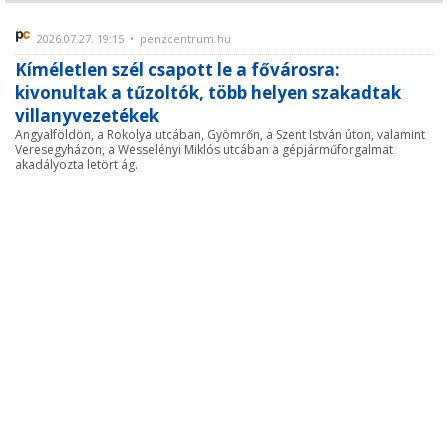
2026.07.27. 19:15 • penzcentrum.hu
Kíméletlen szél csapott le a fővárosra:
kivonultak a tűzoltók, több helyen szakadtak
villanyvezetékek
Angyalföldön, a Rokolya utcában, Gyömrőn, a Szent István úton, valamint
Veresegyházon, a Wesselényi Miklós utcában a gépjárműforgalmat
akadályozta letört ág.