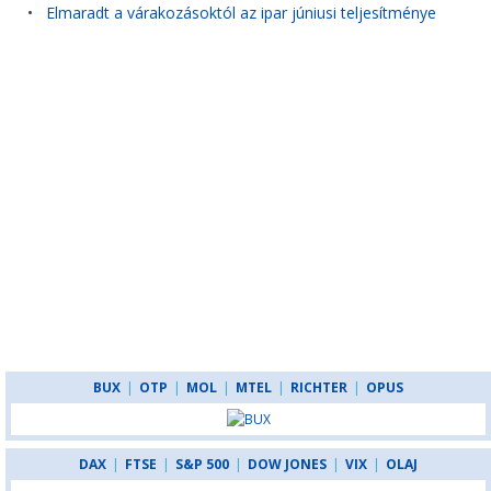
•
Elmaradt a várakozásoktól az ipar júniusi teljesítménye
BUX
|
OTP
|
MOL
|
MTEL
|
RICHTER
|
OPUS
DAX
|
FTSE
|
S&P 500
|
DOW JONES
|
VIX
|
OLAJ