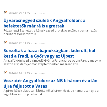
2026.06.29. 11:05 • penzcentrum.hu
Új városnegyed születik Angyalföldön: a
befektetők már rá is ugrottak
Rózsahegyi Zsanettet, a Láng Negyed projektvezetőjét a barnamezős
beruházásról kérdeztük.
2026.06.22. 11:45 • penzcentrum.hu
Sorsoltak a hazai bajnokságban: kiderült, hol
kezd a Fradi, a Győr vagy az Újpest
Angyalföldön kezd a címvédő Győr, a Ferencváros pedig Paksra megy. A
szezon első derbijét már szeptemberben megrendezik.
2026.04.26. 19:35 • penzcentrum.hu
Visszatér Angyalföldre az NB I: három év után
újra feljutott a Vasas
A piros-kékek alaposan kiböjtölték a három évet, de hamarosan újra a
legjobbak között játszhatnak.