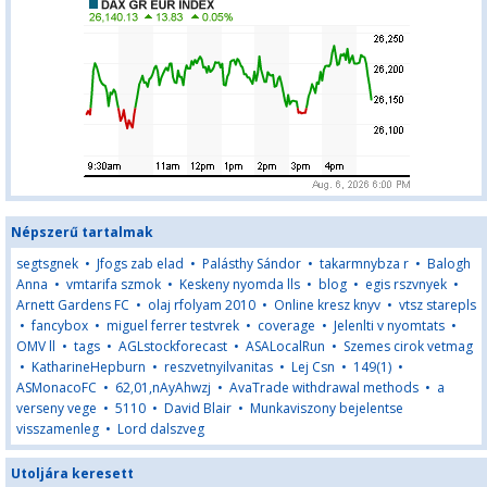
Népszerű tartalmak
segtsgnek
•
Jfogs zab elad
•
Palásthy Sándor
•
takarmnybza r
•
Balogh
Anna
•
vmtarifa szmok
•
Keskeny nyomda lls
•
blog
•
egis rszvnyek
•
Arnett Gardens FC
•
olaj rfolyam 2010
•
Online kresz knyv
•
vtsz starepls
•
fancybox
•
miguel ferrer testvrek
•
coverage
•
Jelenlti v nyomtats
•
OMV ll
•
tags
•
AGLstockforecast
•
ASALocalRun
•
Szemes cirok vetmag
•
KatharineHepburn
•
reszvetnyilvanitas
•
Lej Csn
•
149(1)
•
ASMonacoFC
•
62,01,nAyAhwzj
•
AvaTrade withdrawal methods
•
a
verseny vege
•
5110
•
David Blair
•
Munkaviszony bejelentse
visszamenleg
•
Lord dalszveg
Utoljára keresett