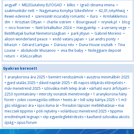
angyalf
•
MELEGutalvny ELFOGAD
•
kilkis
•
Igrači dinama imena
•
szakmunksbr nett
•
Nagymama Konyhja Szkesfehrvr
•
62,01,nAyAhwzj
•
Rewin edenred
•
szeressnk! incurably romantic
•
Euro
•
Krmlakklemos
dm
•
Krisztian Oltyan
•
charlie ostrem
•
Bourigeaud
•
nrynek.pl
•
blog
•
nico hoerner
•
Nett brkalkultor 2024
•
Hangyatrkp
•
a verseny vege
•
Betilthatjak burkat Nemetorszagban
•
park jihyun
•
Gabriel Moreno
•
alison wonderland peace
•
endó vataru japan
•
Lar andrs ponty
•
kihaszn
•
Gérard Lartigau
•
Dáriusz név
•
Duna House osztalk
•
Tina
Louise
•
abdukodir khusanov
•
viva the baby
•
Noleggiare deposit
return
•
ASALocalRun
Gyakran keresett
1 aranykorona ára 2025
•
bemért rendszámok
•
ausztria minimálbér 2025
•
gyed utalás 2025
•
dávid naptár 2025
•
45 napos időjárás előrejelzés
•
máv menetrend 2025
•
szlovákia méh telep árak
•
várható euro árfolyam
•
2253 nyomtatvány
•
intercity vonatok menetrendje
•
1 aranykorona hány
forint
•
zokni csomagolás otthon
•
heets ár
•
lidl szép kártya 2025
•
1 m3
gáz világpiaci ára
•
iqos iluma ár
•
fresubin tápszer mellékhatásai
•
mai
meccsek tippmix
•
pöli rejtvény
•
volánbusz menetrend 2025
•
tippmix
eredmények tegnapi
•
otp egyenleglekérdezés
•
kaufland szlovákia akciós
újság
•
opus forum