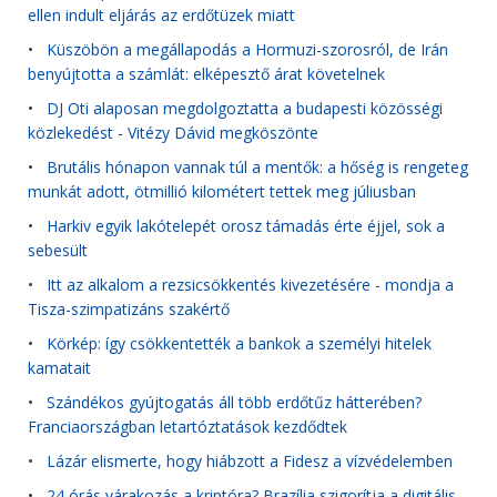
ellen indult eljárás az erdőtüzek miatt
•
Küszöbön a megállapodás a Hormuzi-szorosról, de Irán
benyújtotta a számlát: elképesztő árat követelnek
•
DJ Oti alaposan megdolgoztatta a budapesti közösségi
közlekedést - Vitézy Dávid megköszönte
•
Brutális hónapon vannak túl a mentők: a hőség is rengeteg
munkát adott, ötmillió kilométert tettek meg júliusban
•
Harkiv egyik lakótelepét orosz támadás érte éjjel, sok a
sebesült
•
Itt az alkalom a rezsicsökkentés kivezetésére - mondja a
Tisza-szimpatizáns szakértő
•
Körkép: így csökkentették a bankok a személyi hitelek
kamatait
•
Szándékos gyújtogatás áll több erdőtűz hátterében?
Franciaországban letartóztatások kezdődtek
•
Lázár elismerte, hogy hiábzott a Fidesz a vízvédelemben
•
24 órás várakozás a kriptóra? Brazília szigorítja a digitális