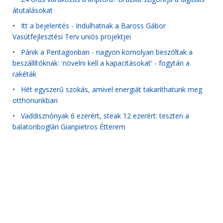
átutalásokat
•
Itt a bejelentés - Indulhatnak a Baross Gábor
Vasútfejlesztési Terv uniós projektjei
•
Pánik a Pentagonban - nagyon komolyan beszóltak a
beszállítóknak: 'növelni kell a kapacitásokat' - fogytán a
rakéták
•
Hét egyszerű szokás, amivel energiát takaríthatunk meg
otthonunkban
•
Vaddisznónyak 6 ezerért, steak 12 ezerért: teszten a
balatonboglári Gianpietros Étterem