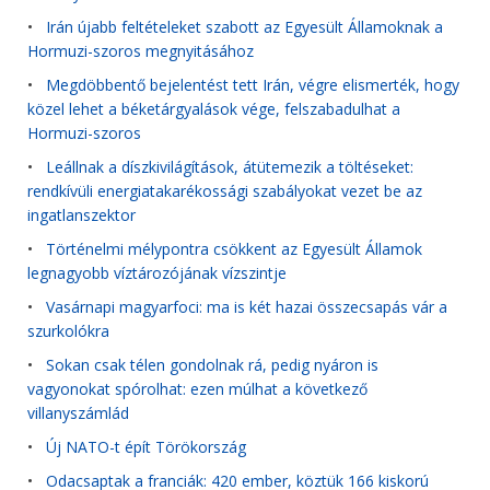
•
Irán újabb feltételeket szabott az Egyesült Államoknak a
Hormuzi-szoros megnyitásához
•
Megdöbbentő bejelentést tett Irán, végre elismerték, hogy
közel lehet a béketárgyalások vége, felszabadulhat a
Hormuzi-szoros
•
Leállnak a díszkivilágítások, átütemezik a töltéseket:
rendkívüli energiatakarékossági szabályokat vezet be az
ingatlanszektor
•
Történelmi mélypontra csökkent az Egyesült Államok
legnagyobb víztározójának vízszintje
•
Vasárnapi magyarfoci: ma is két hazai összecsapás vár a
szurkolókra
•
Sokan csak télen gondolnak rá, pedig nyáron is
vagyonokat spórolhat: ezen múlhat a következő
villanyszámlád
•
Új NATO-t épít Törökország
•
Odacsaptak a franciák: 420 ember, köztük 166 kiskorú