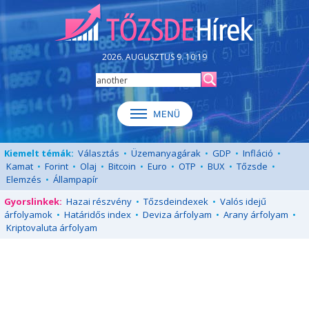
2026. AUGUSZTUS 9. 10:19
Kiemelt témák:
Választás
•
Üzemanyagárak
•
GDP
•
Infláció
•
Kamat
•
Forint
•
Olaj
•
Bitcoin
•
Euro
•
OTP
•
BUX
•
Tőzsde
•
Elemzés
•
Állampapír
Gyorslinkek:
Hazai részvény
•
Tőzsdeindexek
•
Valós idejű
árfolyamok
•
Határidős index
•
Deviza árfolyam
•
Arany árfolyam
•
Kriptovaluta árfolyam