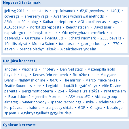
Népszerű tartalmak
jjeli rsg 2011
•
llamhztarts
•
kzprfolyamok
•
62,01,nAyAhwzj
•
149(1)
•
coverage
•
a verseny vege
•
AvaTrade withdrawal methods
•
ASMonacoFC
•
blog
•
KatharineHepburn
•
AGLstockforecast
•
tags
•
ASALocalRun
•
norbit szereposzts
•
Rendthetetlen
•
David Blair
•
napraforgo ra
•
fancybox
•
tak
•
Obi nyíregyháza termékek
•
a
dszvendg
•
Oratrium
•
likviditÄ Ë s
•
Richard Widmark
•
2353 bevalls
•
10millis plyzat
•
Monica Swinn
•
tudatosult
•
george clooney
•
1770
•
ez van
•
brenda blethyn jellsek
•
A csárdáskirálynő film
Utoljára keresett
another
•
watchers
•
innoterv
•
Dan Neil stats
•
Mszempilla leold
folyadk
•
tags
•
Kedves fehr emberek
•
Born2be ruha
•
Mary Jane
Evans
•
Nightwish online
•
8470
•
The mirror
•
Marco Prince nekes
•
Seattle Sounders
•
mr
•
Legjobb adaptált forgatókönyv
•
Alfie Devine
parents
•
Bergamott doterra
•
254
•
ĂŠves elĹrejelzĂŠs
•
Privt trtnelem
•
Board ddmt2
•
Jennifer Morrison
•
ASMonacoFC
•
Abbzia group
elrhetsg
•
winter nobody
•
Ipecac Recordings
•
mike
•
fidelis bau kft
•
Korpás zsemle kalória
•
craig titley oktats
•
GDP
•
Chiajna
•
botafogo
sp jean
•
Agyhrtyagyullads gygyulsi ideje
Gyakran keresett