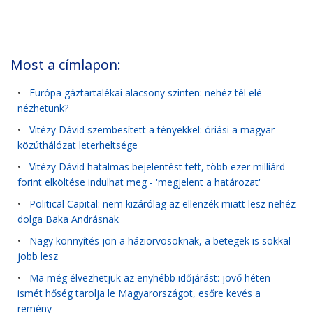
Most a címlapon:
•
Európa gáztartalékai alacsony szinten: nehéz tél elé
nézhetünk?
•
Vitézy Dávid szembesített a tényekkel: óriási a magyar
közúthálózat leterheltsége
•
Vitézy Dávid hatalmas bejelentést tett, több ezer milliárd
forint elköltése indulhat meg - 'megjelent a határozat'
•
Political Capital: nem kizárólag az ellenzék miatt lesz nehéz
dolga Baka Andrásnak
•
Nagy könnyítés jön a háziorvosoknak, a betegek is sokkal
jobb lesz
•
Ma még élvezhetjük az enyhébb időjárást: jövő héten
ismét hőség tarolja le Magyarországot, esőre kevés a
remény