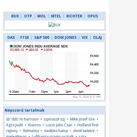
BUX
|
OTP
|
MOL
|
MTEL
|
RICHTER
|
OPUS
DAX
|
FTSE
|
S&P 500
|
DOW JONES
|
VIX
|
OLAJ
Népszerű tartalmak
ďż˝dďż˝m harrison
•
szjmaszk szj
•
Mike Josef Gre
•
Agcs Judit
•
Kisvros
•
Lucio Julio Csar
•
Holland fest
rejtvny
•
flelmetes
•
Vadkles hatsa
•
dentl keletre
•
melegtkezsi
•
Lufthansa rszvny osztalk
•
rzsa