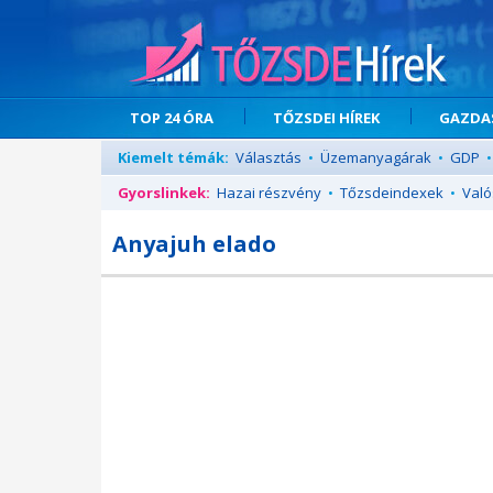
TOP 24 ÓRA
TŐZSDEI HÍREK
GAZDAS
Kiemelt témák:
Választás
•
Üzemanyagárak
•
GDP
•
Gyorslinkek:
Hazai részvény
•
Tőzsdeindexek
•
Való
Anyajuh elado