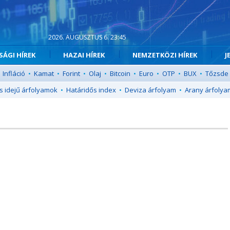
2026. AUGUSZTUS 6. 23:45
ÁGI HÍREK
HAZAI HÍREK
NEMZETKÖZI HÍREK
J
Infláció
•
Kamat
•
Forint
•
Olaj
•
Bitcoin
•
Euro
•
OTP
•
BUX
•
Tőzsde
s idejű árfolyamok
•
Határidős index
•
Deviza árfolyam
•
Arany árfolya