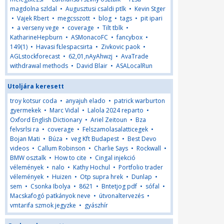
magdolna szldal
•
Augusztusi csaldi ptlk
•
Kevin Stger
•
Vajek Rbert
•
megcsszott
•
blog
•
tags
•
pit ipari
•
a verseny vege
•
coverage
•
Tilt tblk
•
KatharineHepburn
•
ASMonacoFC
•
fancybox
•
149(1)
•
Havasi fŁlespacsirta
•
Zivkovic paok
•
AGLstockforecast
•
62,01,nAyAhwzj
•
AvaTrade
withdrawal methods
•
David Blair
•
ASALocalRun
Utoljára keresett
troy kotsur coda
•
anyajuh elado
•
patrick warburton
gyermekek
•
Marc Vidal
•
Lalola 2024 reparto
•
Oxford English Dictionary
•
Ariel Zeitoun
•
Bza
felvsrlsi ra
•
coverage
•
Felszamolasalatticegek
•
Bojan Mati
•
Búza
•
veg Kft Budapest
•
Best Devo
videos
•
Callum Robinson
•
Charlie Says
•
Rockwall
•
BMW osztalk
•
How to cite
•
Cingal injekció
vélemények
•
nalo
•
Kathy Hochul
•
Portfolio trader
vélemények
•
Huizen
•
Otp supra hrek
•
Dunlap
•
sem
•
Csonka Ibolya
•
8621
•
Bntetjog pdf
•
sófal
•
Macskafogó patkányok neve
•
útvonaltervezés
•
vmtarifa szmok jegyzke
•
gyászhír