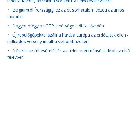
lehet a favorit, ha valaha sor kerül az elnökválasztásra
•
Belgiumtól Írországig: ez az öt sörhatalom vezeti az uniós
exportot
•
Nagyot megy az OTP a hétvége előtt a tőzsdén
•
Új repülőgépekkel szállna harcba Európa az erdőtüzek ellen -
milliárdos verseny indult a vízbombázókért
•
Növelte az árbevételét és az üzleti eredményét a Mol az első
félévben