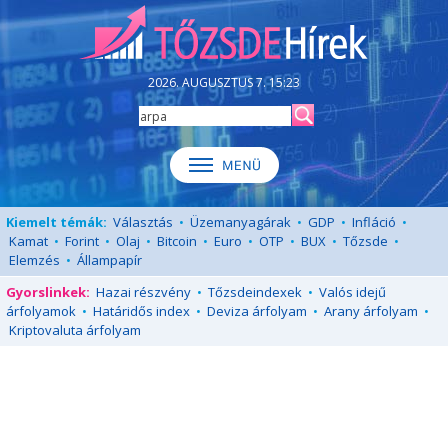
2026. AUGUSZTUS 7. 15:23
Kiemelt témák:
Választás
•
Üzemanyagárak
•
GDP
•
Infláció
•
Kamat
•
Forint
•
Olaj
•
Bitcoin
•
Euro
•
OTP
•
BUX
•
Tőzsde
•
Elemzés
•
Állampapír
Gyorslinkek:
Hazai részvény
•
Tőzsdeindexek
•
Valós idejű
árfolyamok
•
Határidős index
•
Deviza árfolyam
•
Arany árfolyam
•
Kriptovaluta árfolyam