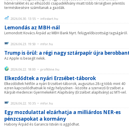
hőmérséklet és az elhúzódó csapadékhiány miatt több térségben jelentős
terméskiesésre számítanak a gazdák.
2026.06.30. 13:55 • infostart.hu
Lemondás az MBH-nál
Lemondott Kovács Árpád az MBH Bank Nyrt. felügyelőbizottsági tagságáról.
2026.06.23. 19:50 • mfor.hu
Trump is örül: a régi nagy sztárpapír újra berobban
Az Apple is besegít nekik.
2026.06.22. 18:00 • profitline.hu
Elkezdődtek a nyári Erzsébet-táborok
Elkezdődtek hétfőn a nyári Erzsébet-táborok, augusztus 28-ig több mint 40
ezren kapcsolódhatnak ki négy helyszínen - közölte a szervező Erzsébet a
Kárpát-medencei Gyermekekért Alapítvány (Erzsébet alapítvány) az MTI-vel.
2026.06.22. 10:35 • mfor.hu
Egy mozdulattal elzárhatja a milliárdos NER-es
pénzcsapokat a kormány
Habony Árpád és Garancsi István is aggódhat.