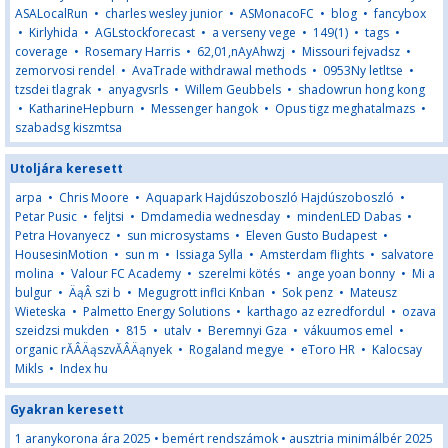
ASALocalRun
•
charles wesley junior
•
ASMonacoFC
•
blog
•
fancybox
•
Kirlyhida
•
AGLstockforecast
•
a verseny vege
•
149(1)
•
tags
•
coverage
•
Rosemary Harris
•
62,01,nAyAhwzj
•
Missouri fejvadsz
•
zemorvosi rendel
•
AvaTrade withdrawal methods
•
0953Ny letltse
•
tzsdei tlagrak
•
anyagvsrls
•
Willem Geubbels
•
shadowrun hong kong
•
KatharineHepburn
•
Messenger hangok
•
Opus tigz meghatalmazs
•
szabadsg kiszmtsa
Utoljára keresett
arpa
•
Chris Moore
•
Aquapark Hajdúszoboszló Hajdúszoboszló
•
Petar Pusic
•
feljtsi
•
Dmdamedia wednesday
•
mindenLED Dabas
•
Petra Hovanyecz
•
sun microsystams
•
Eleven Gusto Budapest
•
HousesinMotion
•
sun m
•
Issiaga Sylla
•
Amsterdam flights
•
salvatore
molina
•
Valour FC Academy
•
szerelmi kötés
•
ange yoan bonny
•
Mi a
bulgur
•
ÄąÂ szi b
•
Megugrott inflci Knban
•
Sok penz
•
Mateusz
Wieteska
•
Palmetto Energy Solutions
•
karthago az ezredfordul
•
ozava
szeidzsi mukden
•
815
•
utalv
•
Beremnyi Gza
•
vákuumos emel
•
organic rĂÂÄąszvĂÂÄąnyek
•
Rogaland megye
•
eToro HR
•
Kalocsay
Mikls
•
Index hu
Gyakran keresett
1 aranykorona ára 2025
•
bemért rendszámok
•
ausztria minimálbér 2025