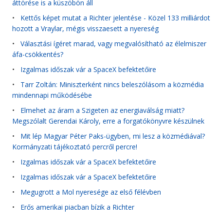
áttörése is a küszöbön áll
•
Kettős képet mutat a Richter jelentése - Közel 133 milliárdot
hozott a Vraylar, mégis visszaesett a nyereség
•
Választási ígéret marad, vagy megvalósítható az élelmiszer
áfa-csökkentés?
•
Izgalmas időszak vár a SpaceX befektetőire
•
Tarr Zoltán: Miniszterként nincs beleszólásom a közmédia
mindennapi működésébe
•
Elmehet az áram a Szigeten az energiaválság miatt?
Megszólalt Gerendai Károly, erre a forgatókönyvre készülnek
•
Mit lép Magyar Péter Paks-ügyben, mi lesz a közmédiával?
Kormányzati tájékoztató percről percre!
•
Izgalmas időszak vár a SpaceX befektetőire
•
Izgalmas időszak vár a SpaceX befektetőire
•
Megugrott a Mol nyeresége az első félévben
•
Erős amerikai piacban bízik a Richter