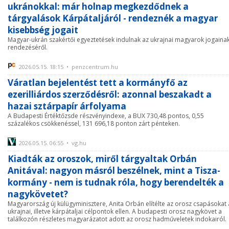
ukránokkal: már holnap megkezdődnek a
tárgyalások Kárpátaljáról - rendeznék a magyar
kisebbség jogait
Magyar-ukrán szakértői egyeztetések indulnak az ukrajnai magyarok jogaina
rendezéséről.
2026.05.15. 18:15 • penzcentrum.hu
Váratlan bejelentést tett a kormányfő az
ezerilliárdos szerződésről: azonnal beszakadt a
hazai sztárpapír árfolyama
A Budapesti Értéktőzsde részvényindexe, a BUX 730,48 pontos, 0,55
százalékos csökkenéssel, 131 696,18 ponton zárt pénteken.
2026.05.15. 06:55 • vg.hu
Kiadták az oroszok, miről tárgyaltak Orbán
Anitával: nagyon másról beszélnek, mint a Tisza-
kormány - nem is tudnak róla, hogy berendelték a
nagykövetet?
Magyarország új külügyminisztere, Anita Orbán elítélte az orosz csapásokat 
ukrajnai, illetve kárpátaljai célpontok ellen. A budapesti orosz nagykövet a
találkozón részletes magyarázatot adott az orosz hadműveletek indokairól.