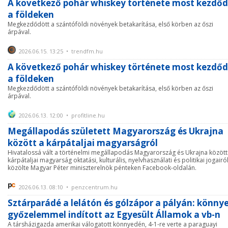
A következő pohár whiskey története most kezdőd
a földeken
Megkezdődött a szántóföldi növények betakarítása, első körben az őszi
árpával.
2026.06.15. 13:25 • trendfm.hu
A következő pohár whiskey története most kezdőd
a földeken
Megkezdődött a szántóföldi növények betakarítása, első körben az őszi
árpával.
2026.06.13. 12:00 • profitline.hu
Megállapodás született Magyarország és Ukrajna
között a kárpátaljai magyarságról
Hivatalossá vált a történelmi megállapodás Magyarország és Ukrajna között
kárpátaljai magyarság oktatási, kulturális, nyelvhasználati és politikai jogairól
közölte Magyar Péter miniszterelnök pénteken Facebook-oldalán.
2026.06.13. 08:10 • penzcentrum.hu
Sztárparádé a lelátón és gólzápor a pályán: könny
győzelemmel indított az Egyesült Államok a vb-n
A társházigazda amerikai válogatott könnyedén, 4-1-re verte a paraguayi