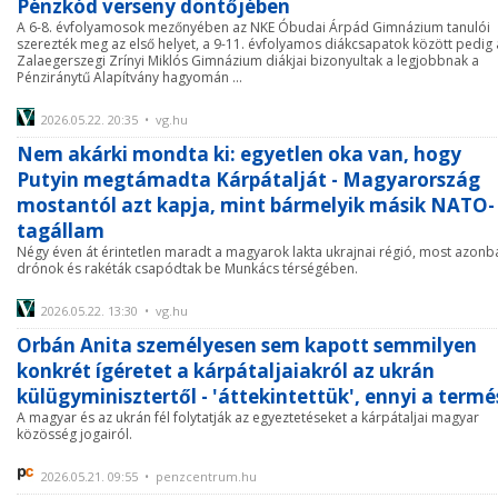
Pénzkód verseny döntőjében
A 6-8. évfolyamosok mezőnyében az NKE Óbudai Árpád Gimnázium tanulói
szerezték meg az első helyet, a 9-11. évfolyamos diákcsapatok között pedig 
Zalaegerszegi Zrínyi Miklós Gimnázium diákjai bizonyultak a legjobbnak a
Pénziránytű Alapítvány hagyomán ...
2026.05.22. 20:35 • vg.hu
Nem akárki mondta ki: egyetlen oka van, hogy
Putyin megtámadta Kárpátalját - Magyarország
mostantól azt kapja, mint bármelyik másik NATO-
tagállam
Négy éven át érintetlen maradt a magyarok lakta ukrajnai régió, most azonb
drónok és rakéták csapódtak be Munkács térségében.
2026.05.22. 13:30 • vg.hu
Orbán Anita személyesen sem kapott semmilyen
konkrét ígéretet a kárpátaljaiakról az ukrán
külügyminisztertől - 'áttekintettük', ennyi a termé
A magyar és az ukrán fél folytatják az egyeztetéseket a kárpátaljai magyar
közösség jogairól.
2026.05.21. 09:55 • penzcentrum.hu