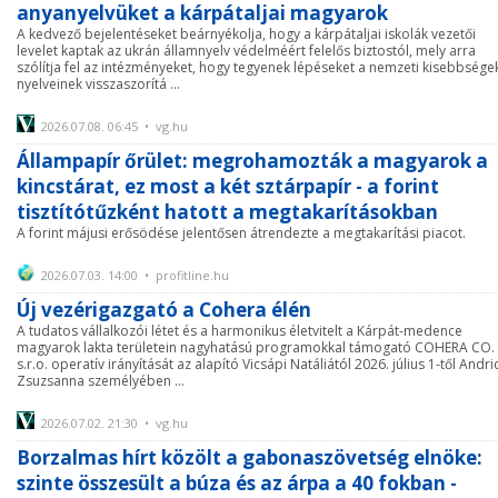
anyanyelvüket a kárpátaljai magyarok
A kedvező bejelentéseket beárnyékolja, hogy a kárpátaljai iskolák vezetői
levelet kaptak az ukrán államnyelv védelméért felelős biztostól, mely arra
szólítja fel az intézményeket, hogy tegyenek lépéseket a nemzeti kisebbsége
nyelveinek visszaszorítá ...
2026.07.08. 06:45 • vg.hu
Állampapír őrület: megrohamozták a magyarok a
kincstárat, ez most a két sztárpapír - a forint
tisztítótűzként hatott a megtakarításokban
A forint májusi erősödése jelentősen átrendezte a megtakarítási piacot.
2026.07.03. 14:00 • profitline.hu
Új vezérigazgató a Cohera élén
A tudatos vállalkozói létet és a harmonikus életvitelt a Kárpát-medence
magyarok lakta területein nagyhatású programokkal támogató COHERA CO.
s.r.o. operatív irányítását az alapító Vicsápi Natáliától 2026. július 1-től Andri
Zsuzsanna személyében ...
2026.07.02. 21:30 • vg.hu
Borzalmas hírt közölt a gabonaszövetség elnöke:
szinte összesült a búza és az árpa a 40 fokban -