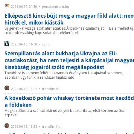
2026.06.17. 21:30 • penzcentrum.hu
Elképesztő kincs bújt meg a magyar föld alatt: ne
hitték el, mikor kiásták
Új genetikai vizsgálatok átírhatják az Árpád-ház családfáját: II. Béla mellett új
rokonok és viking kapcsolatok is előkerültek
2026.06.15. 16:50 • vg.hu
Szempillantás alatt bukhatja Ukrajna az EU-
csatlakozást, ha nem teljesíti a kárpátaljai magya
kisebbség jogairól szóló megállapodást
Továbbra is kemény feltételek vannak érvényben Ukrajnával szemben,
azonban úgy tűnik, a rendszer kijátszható.
2026.06.15. 13:25 • trendfm.hu
A következő pohár whiskey története most kezdőd
a földeken
Megkezdődött a szántóföldi növények betakarítása, első körben az őszi
árpával.
2026.06.15. 13:25 • trendfm.hu