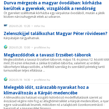
Durva mérgezés a magyar óvodában: kórházba
kerültek a gyerekek, vizsgálódik a rendőrség
Öt gyereket szállítottak kórházba egy várpalotai óvodából, miután a játék
közben nárciszhagymát ettek az udvaron.
2026.05.20. 13:20 • mfor.hu
Zelenszkijjel találkozhat Magyar Péter rövidesen?
Kárpátalján tárgyalhatnak.
2026.05.20. 13:00 • profitline.hu
Megkezdődtek a tavaszi Erzsébet-táborok
Megkezdődtek a tavaszi Erzsébet-táborok; május 18. és június 12. között tö
mint 20 ezren érkeznek a zánkai Erzsébet-táborba, valamint az erdélyi
táborhelyre kikapcsolódni, a hétfőtől szerdáig és szerdától péntekig tartó
turnusokban teljes ellátássa ...
2026.05.19. 14:30 • profitline.hu
Melegebb időt, szárazabb nyarakat hoz a
klímaváltozás a Kárpát-medencébe
A klímaváltozás hatásait vizsgáló különböző modellfuttatások szerint az
évszázad végére nőni fog az átlaghőmérséklet a Kárpát-medencében, a nyar
egyre szárazabbak lesznek, miközben nő a talajközeli ózonkoncentráció -
hangzott el a HungaroMet Nonpro ...