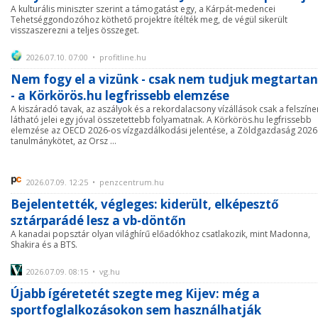
A kulturális miniszter szerint a támogatást egy, a Kárpát-medencei
Tehetséggondozóhoz köthető projektre ítélték meg, de végül sikerült
visszaszerezni a teljes összeget.
2026.07.10. 07:00 • profitline.hu
Nem fogy el a vizünk - csak nem tudjuk megtartan
- a Körkörös.hu legfrissebb elemzése
A kiszáradó tavak, az aszályok és a rekordalacsony vízállások csak a felszíne
látható jelei egy jóval összetettebb folyamatnak. A Körkörös.hu legfrissebb
elemzése az OECD 2026-os vízgazdálkodási jelentése, a Zöldgazdaság 2026
tanulmánykötet, az Orsz ...
2026.07.09. 12:25 • penzcentrum.hu
Bejelentették, végleges: kiderült, elképesztő
sztárparádé lesz a vb-döntőn
A kanadai popsztár olyan világhírű előadókhoz csatlakozik, mint Madonna,
Shakira és a BTS.
2026.07.09. 08:15 • vg.hu
Újabb ígéretetét szegte meg Kijev: még a
sportfoglalkozásokon sem használhatják