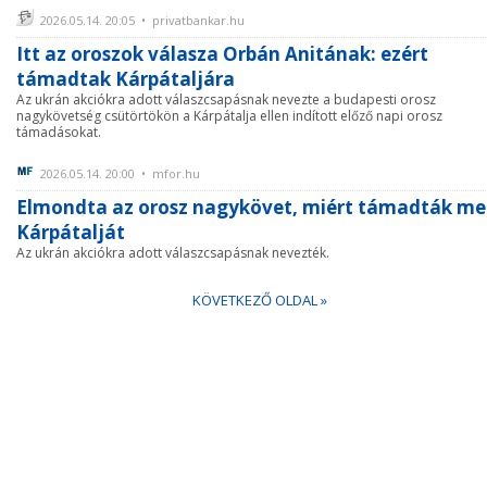
2026.05.14. 20:05 • privatbankar.hu
Itt az oroszok válasza Orbán Anitának: ezért
támadtak Kárpátaljára
Az ukrán akciókra adott válaszcsapásnak nevezte a budapesti orosz
nagykövetség csütörtökön a Kárpátalja ellen indított előző napi orosz
támadásokat.
2026.05.14. 20:00 • mfor.hu
Elmondta az orosz nagykövet, miért támadták m
Kárpátalját
Az ukrán akciókra adott válaszcsapásnak nevezték.
KÖVETKEZŐ OLDAL »