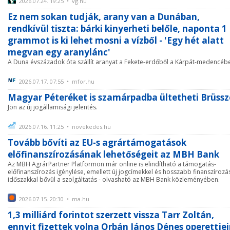
2026.07.24. 19:25 • vg.hu
Ez nem sokan tudják, arany van a Dunában,
rendkívül tiszta: bárki kinyerheti belőle, naponta 1
grammot is ki lehet mosni a vízből - 'Egy hét alatt
megvan egy aranylánc'
A Duna évszázadok óta szállít aranyat a Fekete-erdőből a Kárpát-medencéb
2026.07.17. 07:55 • mfor.hu
Magyar Péteréket is szamárpadba ültetheti Brüssz
Jön az új jogállamisági jelentés.
2026.07.16. 11:25 • novekedes.hu
Tovább bővíti az EU-s agrártámogatások
előfinanszírozásának lehetőségeit az MBH Bank
Az MBH AgrárPartner Platformon már online is elindítható a támogatás-
előfinanszírozás igénylése, emellett új jogcímekkel és hosszabb finanszírozá
időszakkal bővül a szolgáltatás - olvasható az MBH Bank közleményében.
2026.07.15. 20:30 • ma.hu
1,3 milliárd forintot szerzett vissza Tarr Zoltán,
ennyit fizettek volna Orbán János Dénes operettjei