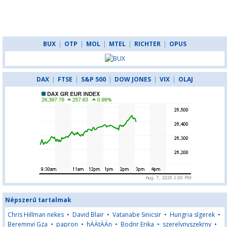
BUX
|
OTP
|
MOL
|
MTEL
|
RICHTER
|
OPUS
DAX
|
FTSE
|
S&P 500
|
DOW JONES
|
VIX
|
OLAJ
Népszerű tartalmak
Chris Hillman nekes
•
David Blair
•
Vatanabe Sinicsir
•
Hungria slgerek
•
Beremnyi Gza
•
papron
•
hÄÄtÄÄn
•
Bodnr Erika
•
szerelvnyszekrny
•