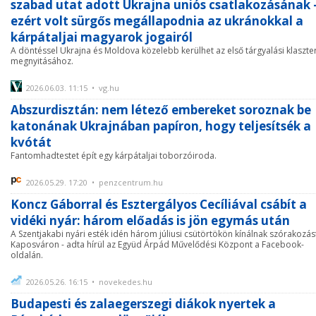
szabad utat adott Ukrajna uniós csatlakozásának 
ezért volt sürgős megállapodnia az ukránokkal a
kárpátaljai magyarok jogairól
A döntéssel Ukrajna és Moldova közelebb kerülhet az első tárgyalási klaszte
megnyitásához.
2026.06.03. 11:15 • vg.hu
Abszurdisztán: nem létező embereket soroznak be
katonának Ukrajnában papíron, hogy teljesítsék a
kvótát
Fantomhadtestet épít egy kárpátaljai toborzóiroda.
2026.05.29. 17:20 • penzcentrum.hu
Koncz Gáborral és Esztergályos Cecíliával csábít a
vidéki nyár: három előadás is jön egymás után
A Szentjakabi nyári esték idén három júliusi csütörtökön kínálnak szórakozás
Kaposváron - adta hírül az Együd Árpád Művelődési Központ a Facebook-
oldalán.
2026.05.26. 16:15 • novekedes.hu
Budapesti és zalaegerszegi diákok nyertek a