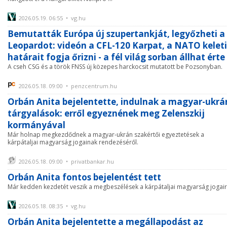
2026.05.19. 06:55 • vg.hu
Bemutatták Európa új szupertankját, legyőzheti a
Leopardot: videón a CFL-120 Karpat, a NATO keleti
határait fogja őrizni - a fél világ sorban állhat érte
A cseh CSG és a török FNSS új közepes harckocsit mutatott be Pozsonyban.
2026.05.18. 09:00 • penzcentrum.hu
Orbán Anita bejelentette, indulnak a magyar-ukrá
tárgyalások: erről egyeznének meg Zelenszkij
kormányával
Már holnap megkezdődnek a magyar-ukrán szakértői egyeztetések a
kárpátaljai magyarság jogainak rendezéséről.
2026.05.18. 09:00 • privatbankar.hu
Orbán Anita fontos bejelentést tett
Már kedden kezdetét veszik a megbeszélések a kárpátaljai magyarság jogair
2026.05.18. 08:35 • vg.hu
Orbán Anita bejelentette a megállapodást az