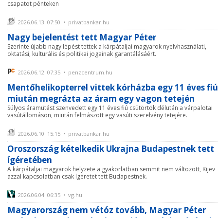
csapatot pénteken
2026.06.13. 07:50 • privatbankar.hu
Nagy bejelentést tett Magyar Péter
Szerinte újabb nagy lépést tettek a kárpátaljai magyarok nyelvhasználati,
oktatási, kulturális és politikai jogainak garantálásáért.
2026.06.12. 07:35 • penzcentrum.hu
Mentőhelikopterrel vittek kórházba egy 11 éves fiú
miután megrázta az áram egy vagon tetején
Súlyos áramütést szenvedett egy 11 éves fiú csütörtök délután a várpalotai
vasútállomáson, miután felmászott egy vasúti szerelvény tetejére.
2026.06.10. 15:15 • privatbankar.hu
Oroszország kételkedik Ukrajna Budapestnek tett
ígéretében
A kárpátaljai magyarok helyzete a gyakorlatban semmit nem változott, Kijev
azzal kapcsolatban csak ígéretet tett Budapestnek.
2026.06.04. 06:35 • vg.hu
Magyarország nem vétóz tovább, Magyar Péter