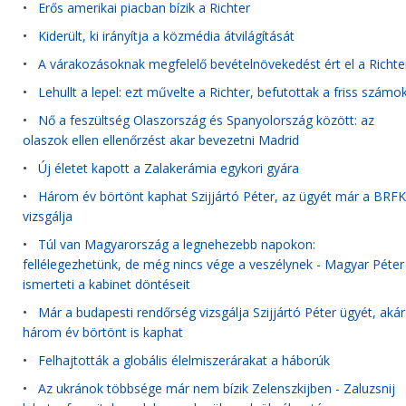
•
Erős amerikai piacban bízik a Richter
•
Kiderült, ki irányítja a közmédia átvilágítását
•
A várakozásoknak megfelelő bevételnövekedést ért el a Richte
•
Lehullt a lepel: ezt művelte a Richter, befutottak a friss számo
•
Nő a feszültség Olaszország és Spanyolország között: az
olaszok ellen ellenőrzést akar bevezetni Madrid
•
Új életet kapott a Zalakerámia egykori gyára
•
Három év börtönt kaphat Szijjártó Péter, az ügyét már a BRFK
vizsgálja
•
Túl van Magyarország a legnehezebb napokon:
fellélegezhetünk, de még nincs vége a veszélynek - Magyar Péter
ismerteti a kabinet döntéseit
•
Már a budapesti rendőrség vizsgálja Szijjártó Péter ügyét, akár
három év börtönt is kaphat
•
Felhajtották a globális élelmiszerárakat a háborúk
•
Az ukránok többsége már nem bízik Zelenszkijben - Zaluzsnij