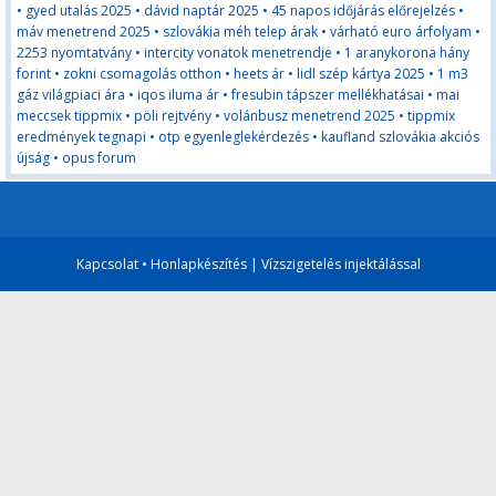
•
gyed utalás 2025
•
dávid naptár 2025
•
45 napos időjárás előrejelzés
•
máv menetrend 2025
•
szlovákia méh telep árak
•
várható euro árfolyam
•
2253 nyomtatvány
•
intercity vonatok menetrendje
•
1 aranykorona hány
forint
•
zokni csomagolás otthon
•
heets ár
•
lidl szép kártya 2025
•
1 m3
gáz világpiaci ára
•
iqos iluma ár
•
fresubin tápszer mellékhatásai
•
mai
meccsek tippmix
•
pöli rejtvény
•
volánbusz menetrend 2025
•
tippmix
eredmények tegnapi
•
otp egyenleglekérdezés
•
kaufland szlovákia akciós
újság
•
opus forum
Kapcsolat
•
Honlapkészítés
|
Vízszigetelés injektálással