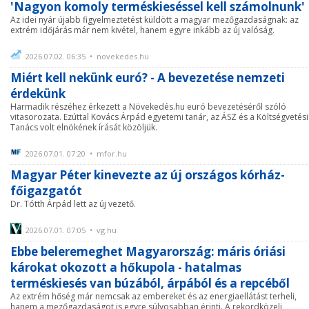
'Nagyon komoly terméskieséssel kell számolnunk'
Az idei nyár újabb figyelmeztetést küldött a magyar mezőgazdaságnak: az
extrém időjárás már nem kivétel, hanem egyre inkább az új valóság.
2026.07.02. 06:35 • novekedes.hu
Miért kell nekünk euró? - A bevezetése nemzeti
érdekünk
Harmadik részéhez érkezett a Növekedés.hu euró bevezetéséről szóló
vitasorozata. Ezúttal Kovács Árpád egyetemi tanár, az ÁSZ és a Költségvetési
Tanács volt elnökének írását közöljük.
2026.07.01. 07:20 • mfor.hu
Magyar Péter kinevezte az új országos kórház-
főigazgatót
Dr. Tótth Árpád lett az új vezető.
2026.07.01. 07:05 • vg.hu
Ebbe beleremeghet Magyarország: máris óriási
károkat okozott a hőkupola - hatalmas
terméskiesés van búzából, árpából és a repcéből
Az extrém hőség már nemcsak az embereket és az energiaellátást terheli,
hanem a mezőgazdaságot is egyre súlyosabban érinti. A rekordközeli