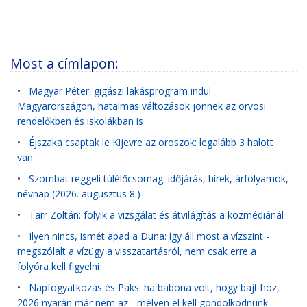
Most a címlapon:
•
Magyar Péter: gigászi lakásprogram indul
Magyarországon, hatalmas változások jönnek az orvosi
rendelőkben és iskolákban is
•
Éjszaka csaptak le Kijevre az oroszok: legalább 3 halott
van
•
Szombat reggeli túlélőcsomag: időjárás, hírek, árfolyamok,
névnap (2026. augusztus 8.)
•
Tarr Zoltán: folyik a vizsgálat és átvilágítás a közmédiánál
•
Ilyen nincs, ismét apad a Duna: így áll most a vízszint -
megszólalt a vízügy a visszatartásról, nem csak erre a
folyóra kell figyelni
•
Napfogyatkozás és Paks: ha babona volt, hogy bajt hoz,
2026 nyarán már nem az - mélyen el kell gondolkodnunk