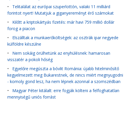
•
Telitalálat az európai szuperlottón, valaki 11 milliárd
forintot nyert! Mutatjuk a giganyereményt érő számokat
•
Kilőtt a kriptokártyás fizetés: már havi 759 millió dollár
forog a piacon
•
Elszálltak a munkaerőköltségek: az osztrák ipar negyede
külföldre készülne
•
Nem sokáig örülhetünk az enyhülésnek: hamarosan
visszatér a pokoli hőség
•
Egyelőre megúszta a bóvlit Románia: újabb hitelminősítő
kegyelmezett meg Bukarestnek, de nincs miért megnyugodni
- komoly gond lesz, ha nem lépnek azonnal a szomszédban
•
Magyar Péter kitálalt: erre fogják költeni a felfoghatatlan
mennyiségű uniós forrást