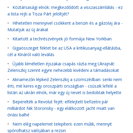
•
Köztársasági elnök: megkezdődött a visszaszámlálás - ez
a lista rejti a Tisza Párt jelöltjét?
•
Hihetetlen mennyivel csökkent a benzin és a gázolaj ára -
Mutatjuk az új árakat
•
Kitartott a techrészvények jó formája New Yorkban
•
Gigaösszeget fektet be az USA a kritikusanyag-ellátásba,
cél a Kínáról való leválás
•
Újabb kíméletlen éjszakai csapás rázta meg Ukrajnát:
Zelenszkij szerint egyre nehezebb kivédeni a támadásokat
•
Aknamezőn lépked Zelenszkij a szomszédban: senki nem
érti, mit keres egy oroszpárti országban - csúszik lefelé a
listán az ukrán elnök, már egy új nevet is bedobtak helyette
•
Beperelték a Revolut fejét: elfelejtett befizetni pár
milliárdot Nik Storonsky - egy elátkozott jacht miatt van
óriási balhé
•
Nem elég napelemet telepíteni: ezen múlik, mennyit
spórolhatsz valójában a rezsin