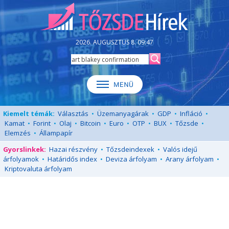
2026. AUGUSZTUS 8. 09:47
Kiemelt témák:
Választás
•
Üzemanyagárak
•
GDP
•
Infláció
•
Kamat
•
Forint
•
Olaj
•
Bitcoin
•
Euro
•
OTP
•
BUX
•
Tőzsde
•
Elemzés
•
Állampapír
Gyorslinkek:
Hazai részvény
•
Tőzsdeindexek
•
Valós idejű
árfolyamok
•
Határidős index
•
Deviza árfolyam
•
Arany árfolyam
•
Kriptovaluta árfolyam