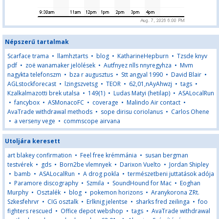
Népszerű tartalmak
Scarface trama
•
llamhztarts
•
blog
•
KatharineHepburn
•
Tzsde knyv
pdf
•
zoë wanamaker jelölések
•
Autfnyez nlls nnyregyhza
•
Mvm
nagykta telefonszm
•
bza r augusztus
•
Stt angyal 1990
•
David Blair
•
AGLstockforecast
•
lzingszvetsg
•
TEOR
•
62,01,nAyAhwzj
•
tags
•
Kzalkalmazotti brek utalsa
•
149(1)
•
Ludas Matyi (hetilap)
•
ASALocalRun
•
fancybox
•
ASMonacoFC
•
coverage
•
Malindo Air contact
•
AvaTrade withdrawal methods
•
sope dirisu coriolanus
•
Carlos Ohene
•
a verseny vege
•
commscope airvana
Utoljára keresett
art blakey confirmation
•
Feel free krémmánia
•
susan bergman
testvérek
•
gds
•
Born2be vlemnyek
•
Darixon Vuelto
•
Jordan Shipley
•
bamb
•
ASALocalRun
•
A drog pokla
•
természetbeni juttatások adója
•
Paramore discography
•
Szmila
•
SoundHound for Mac
•
Eoghan
Murphy
•
Osztalék
•
blog
•
pokemon horizons
•
Aranykorona ZRt.
Szkesfehrvr
•
CIG osztalk
•
Erlknig jelentse
•
sharks fred zeilinga
•
foo
fighters rescued
•
Office depot webshop
•
tags
•
AvaTrade withdrawal