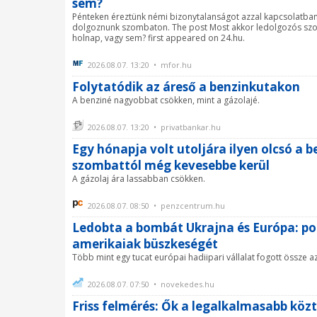
sem?
Pénteken éreztünk némi bizonytalanságot azzal kapcsolatban,
dolgoznunk szombaton. The post Most akkor ledolgozós sz
holnap, vagy sem? first appeared on 24.hu.
2026.08.07. 13:20 • mfor.hu
Folytatódik az áreső a benzinkutakon
A benziné nagyobbat csökken, mint a gázolajé.
2026.08.07. 13:20 • privatbankar.hu
Egy hónapja volt utoljára ilyen olcsó a b
szombattól még kevesebbe kerül
A gázolaj ára lassabban csökken.
2026.08.07. 08:50 • penzcentrum.hu
Ledobta a bombát Ukrajna és Európa: pot
amerikaiak büszkeségét
Több mint egy tucat európai hadiipari vállalat fogott össze az
2026.08.07. 07:50 • novekedes.hu
Friss felmérés: Ők a legalkalmasabb köz