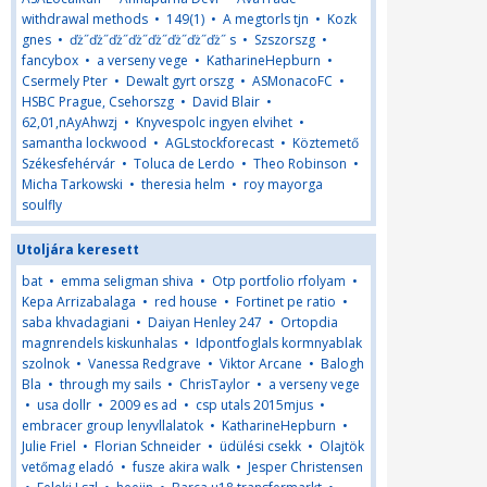
withdrawal methods
•
149(1)
•
A megtorls tjn
•
Kozk
gnes
•
ďż˝ďż˝ďż˝ďż˝ďż˝ďż˝ďż˝ďż˝ s
•
Szszorszg
•
fancybox
•
a verseny vege
•
KatharineHepburn
•
Csermely Pter
•
Dewalt gyrt orszg
•
ASMonacoFC
•
HSBC Prague, Csehorszg
•
David Blair
•
62,01,nAyAhwzj
•
Knyvespolc ingyen elvihet
•
samantha lockwood
•
AGLstockforecast
•
Köztemető
Székesfehérvár
•
Toluca de Lerdo
•
Theo Robinson
•
Micha Tarkowski
•
theresia helm
•
roy mayorga
soulfly
Utoljára keresett
bat
•
emma seligman shiva
•
Otp portfolio rfolyam
•
Kepa Arrizabalaga
•
red house
•
Fortinet pe ratio
•
saba khvadagiani
•
Daiyan Henley 247
•
Ortopdia
magnrendels kiskunhalas
•
Idpontfoglals kormnyablak
szolnok
•
Vanessa Redgrave
•
Viktor Arcane
•
Balogh
Bla
•
through my sails
•
ChrisTaylor
•
a verseny vege
•
usa dollr
•
2009 es ad
•
csp utals 2015mjus
•
embracer group lenyvllalatok
•
KatharineHepburn
•
Julie Friel
•
Florian Schneider
•
üdülési csekk
•
Olajtök
vetőmag eladó
•
fusze akira walk
•
Jesper Christensen