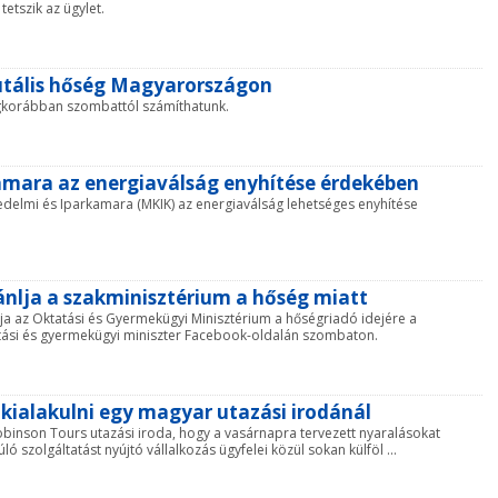
etszik az ügylet.
rutális hőség Magyarországon
legkorábban szombattól számíthatunk.
amara az energiaválság enyhítése érdekében
delmi és Iparkamara (MKIK) az energiaválság lehetséges enyhítése
ánlja a szakminisztérium a hőség miatt
 az Oktatási és Gyermekügyi Minisztérium a hőségriadó idejére a
ktatási és gyermekügyi miniszter Facebook-oldalán szombaton.
kialakulni egy magyar utazási irodánál
binson Tours utazási iroda, hogy a vasárnapra tervezett nyaralásokat
szolgáltatást nyújtó vállalkozás ügyfelei közül sokan külföl ...