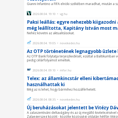
Gianni Infantino a FIFA elnöki székében maradhat, miután a s
2026.08.04. 19:10 • vg.hu
Paksi leállás: egyre nehezebb kiigazod
még leállította, Kapitány István mos
Nehéz követni az aktualitásokat.
2026.08.04. 19:05 • novekedes.hu
Az OTP történetének legnagyobb üzlete
Az OTP Bank folytatja terjeszkedését, ezúttal a Baltikumban v
pedig célárfolyamot emeltek.
2026.08.04. 09:10 • mfor.hu
Telex: az államkincstár elleni kibertáma
használhattak ki
Még az is lehet, hogy bármihez hozzáférhetett.
2026.08.04. 08:35 • novekedes.hu
Új beruházásokat jelentett be Vitézy Dá
A zalaszentiváni deltavágány és az új megálló kivitelezésével
Zalaegerszeg között - közölte közösségi oldalán hétfőn Vitéz