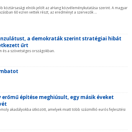
b köztársasági elnök-jelölt az aHang közvéleménykutatása szerint. A magyar
azásban 60 ezren vettek részt, az eredményt a szervezők ...
nzulátust, a demokraták szerint stratégiai hibát
etkezett űrt
ban és a szövetséges országokban.
ombatot
 erőmű építése meghiúsult, egy másik éveket
vét
omoly akadályokba ütközött, amelyek miatt több százmillió eurós fejlesztési