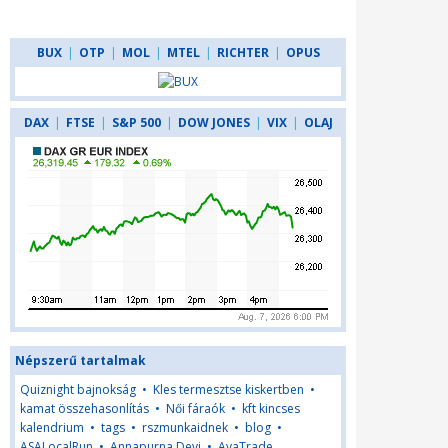
BUX
|
OTP
|
MOL
|
MTEL
|
RICHTER
|
OPUS
DAX
|
FTSE
|
S&P 500
|
DOW JONES
|
VIX
|
OLAJ
Népszerű tartalmak
Quiznight bajnokság
•
Kles termesztse kiskertben
•
kamat összehasonlítás
•
Női fáraók
•
kft kincses
kalendrium
•
tags
•
rszmunkaidnek
•
blog
•
ASALocalRun
•
Annapurna Devi
•
AvaTrade