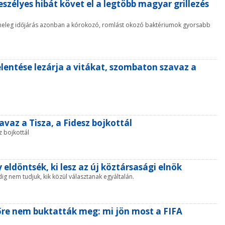
eszélyes hibát követ el a legtöbb magyar grillezés
 a meleg időjárás azonban a kórokozó, romlást okozó baktériumok gyorsabb
lentése lezárja a vitákat, szombaton szavaz a
vaz a Tisza, a Fidesz bojkottál
z bojkottál
eldöntsék, ki lesz az új köztársasági elnök
ig nem tudjuk, kik közül választanak egyáltalán.
őre nem buktatták meg: mi jön most a FIFA