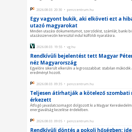
2026.08.03. 20:30 • penzcentrum.hu
Egy vagyont bukik, aki elköveti ezt a hib
utazó magyarokat
Minden utazási dokumentumot, szerződést, számlát, banki biz
utazásszervezőn keresztül indul külföldi nyaralásra.
2026.08.03. 19:55 • vg.hu
Rendkívüli bejelentést tett Magyar Péter:
néz Magyarország
Egyelőre sikerült elkerülni a legrosszabbat: stabilan működi
eredményt hozott.
2026.08.03. 09:35 • penzcentrum.hu
Teljesen átírhatják a kötelező szombat
érkezett
Átfogó javaslatcsomagot dolgozott ki a Magyar Kereskedel
energiaválság kezelése érdekében.
2026.08.03. 09:05 • penzcentrum.hu
Rendkívüli döntés a pokoli hőségben: i