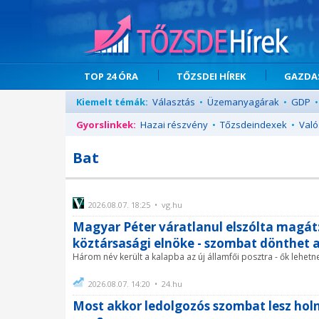
TOP 24 ÓRA
TŐZSDEI HÍREK
GAZDAS
Kiemelt témák:
Választás
•
Üzemanyagárak
•
GDP
•
Gyorslinkek:
Hazai részvény
•
Tőzsdeindexek
•
Való
Bat
2026.08.07. 18:25 • vg.hu
Magyar Péter váratlanul elszólta magát
köztársasági elnöke - szombat dönthet a
Három név került a kalapba az új államfői posztra - ők lehetnek
2026.08.07. 14:20 • 24.hu
Most akkor ledolgozós szombat lesz hol