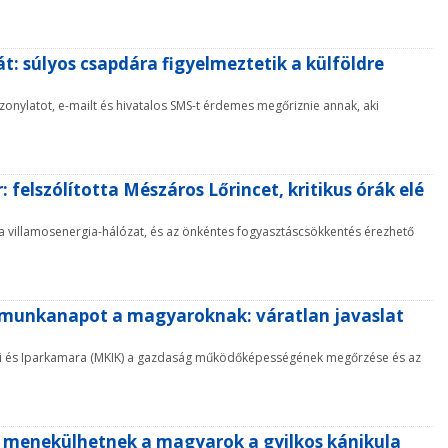
át: súlyos csapdára figyelmeztetik a külföldre
onylatot, e-mailt és hivatalos SMS-t érdemes megőriznie annak, aki
 felszólította Mészáros Lőrincet, kritikus órák elé
k a villamosenergia-hálózat, és az önkéntes fogyasztáscsökkentés érezhető
i munkanapot a magyaroknak: váratlan javaslat
mi és Iparkamara (MKIK) a gazdaság működőképességének megőrzése és az
de menekülhetnek a magyarok a gyilkos kánikula