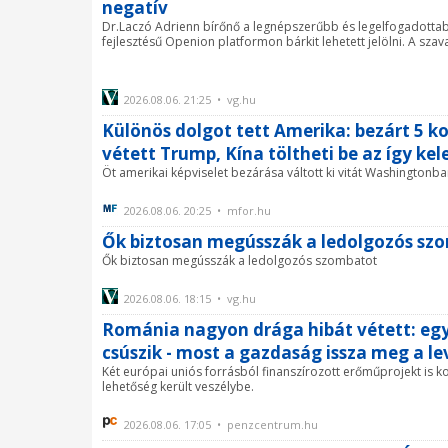
negatív
Dr.Laczó Adrienn bírőnő a legnépszerűbb és legelfogadottab
fejlesztésű Openion platformon bárkit lehetett jelölni. A szav
2026.08.06. 21:25 • vg.hu
Különös dolgot tett Amerika: bezárt 5 ko
vétett Trump, Kína töltheti be az így kel
Öt amerikai képviselet bezárása váltott ki vitát Washington
2026.08.06. 20:25 • mfor.hu
Ők biztosan megússzák a ledolgozós sz
Ők biztosan megússzák a ledolgozós szombatot
2026.08.06. 18:15 • vg.hu
Románia nagyon drága hibát vétett: egy
csúszik - most a gazdaság issza meg a le
Két európai uniós forrásból finanszírozott erőműprojekt is k
lehetőség került veszélybe.
2026.08.06. 17:05 • penzcentrum.hu