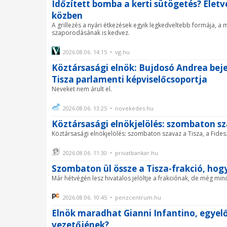
Időzített bomba a kerti sütögetés? Életv
közben
A grillezés a nyári étkezések egyik legkedveltebb formája,
szaporodásának is kedvez.
2026.08.06. 14:15 • vg.hu
Köztársasági elnök: Bujdosó Andrea beje
Tisza parlamenti képviselőcsoportja
Neveket nem árult el.
2026.08.06. 13:25 • novekedes.hu
Köztársasági elnökjelölés: szombaton sza
Köztársasági elnökjelölés: szombaton szavaz a Tisza, a Fides
2026.08.06. 11:30 • privatbankar.hu
Szombaton ül össze a Tisza-frakció, hogy 
Már hétvégén lesz hivatalos jelöltje a frakciónak, de még mind
2026.08.06. 10:45 • penzcentrum.hu
Elnök maradhat Gianni Infantino, egyel
vezetőjének?