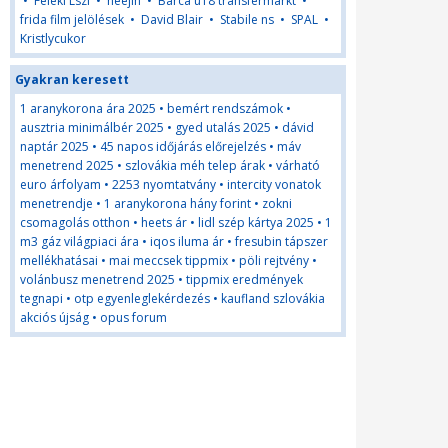
•
Feleki Lszl
•
heejin
•
Barca u18 transfermarkt
•
frida film jelölések
•
David Blair
•
Stabile ns
•
SPAL
•
Kristlycukor
Gyakran keresett
1 aranykorona ára 2025
•
bemért rendszámok
•
ausztria minimálbér 2025
•
gyed utalás 2025
•
dávid
naptár 2025
•
45 napos időjárás előrejelzés
•
máv
menetrend 2025
•
szlovákia méh telep árak
•
várható
euro árfolyam
•
2253 nyomtatvány
•
intercity vonatok
menetrendje
•
1 aranykorona hány forint
•
zokni
csomagolás otthon
•
heets ár
•
lidl szép kártya 2025
•
1
m3 gáz világpiaci ára
•
iqos iluma ár
•
fresubin tápszer
mellékhatásai
•
mai meccsek tippmix
•
pöli rejtvény
•
volánbusz menetrend 2025
•
tippmix eredmények
tegnapi
•
otp egyenleglekérdezés
•
kaufland szlovákia
akciós újság
•
opus forum