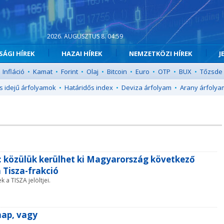
2026. AUGUSZTUS 8. 04:59
ÁGI HÍREK
HAZAI HÍREK
NEMZETKÖZI HÍREK
J
Infláció
•
Kamat
•
Forint
•
Olaj
•
Bitcoin
•
Euro
•
OTP
•
BUX
•
Tőzsde
s idejű árfolyamok
•
Határidős index
•
Deviza árfolyam
•
Arany árfolya
: közülük kerülhet ki Magyarország következő
 Tisza-frakció
 a TISZA jelöltjei.
nap, vagy