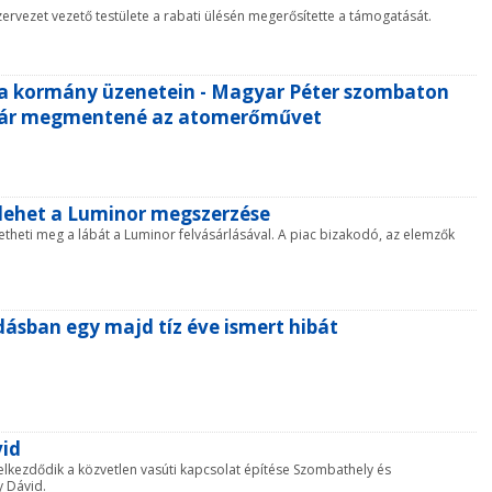
zervezet vezető testülete a rabati ülésén megerősítette a támogatását.
ni a kormány üzenetein - Magyar Péter szombaton
t már megmentené az atomerőművet
 lehet a Luminor megszerzése
etheti meg a lábát a Luminor felvásárlásával. A piac bizakodó, az elemzők
dásban egy majd tíz éve ismert hibát
vid
 elkezdődik a közvetlen vasúti kapcsolat építése Szombathely és
y Dávid.