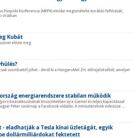
s Püspöki Konferencia (MKPK) elnöke megismételte korábbi felhívását,
b óráiban
eg Kubát
zünet előzte meg.
yhülés?
sak szombattól jöhet - derül ki a HungaroMet Zrt. előrejelzéséből, amelyet
 ország energiarendszere stabilan működik
yors beavatkozásának köszönhetően újra üzemel és teljes kapacitással
gyar Péter vasárnap a Facebook-oldalán. A miniszterelnök videóüze ...
 eladhatják a Tesla kínai üzletágát, egyik
be dollármilliárdokat fektetett