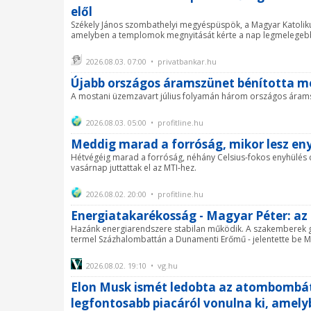
elől
Székely János szombathelyi megyéspüspök, a Magyar Katoliku
amelyben a templomok megnyitását kérte a nap legmelegeb
2026.08.03. 07:00 • privatbankar.hu
Újabb országos áramszünet bénította m
A mostani üzemzavart július folyamán három országos árams
2026.08.03. 05:00 • profitline.hu
Meddig marad a forróság, mikor lesz en
Hétvégéig marad a forróság, néhány Celsius-fokos enyhülés c
vasárnap juttattak el az MTI-hez.
2026.08.02. 20:00 • profitline.hu
Energiatakarékosság - Magyar Péter: az
Hazánk energiarendszere stabilan működik. A szakemberek g
termel Százhalombattán a Dunamenti Erőmű - jelentette be Ma
2026.08.02. 19:10 • vg.hu
Elon Musk ismét ledobta az atombombát -
legfontosabb piacáról vonulna ki, amely