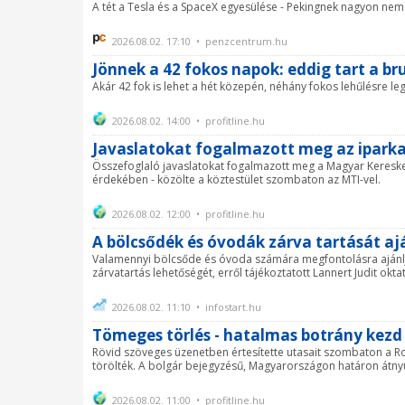
A tét a Tesla és a SpaceX egyesülése - Pekingnek nagyon nem t
2026.08.02. 17:10 • penzcentrum.hu
Jönnek a 42 fokos napok: eddig tart a b
Akár 42 fok is lehet a hét közepén, néhány fokos lehűlésre 
2026.08.02. 14:00 • profitline.hu
Javaslatokat fogalmazott meg az ipark
Összefoglaló javaslatokat fogalmazott meg a Magyar Kereske
érdekében - közölte a köztestület szombaton az MTI-vel.
2026.08.02. 12:00 • profitline.hu
A bölcsődék és óvodák zárva tartását aj
Valamennyi bölcsőde és óvoda számára megfontolásra ajánlja
zárvatartás lehetőségét, erről tájékoztatott Lannert Judit o
2026.08.02. 11:10 • infostart.hu
Tömeges törlés - hatalmas botrány kezd 
Rövid szöveges üzenetben értesítette utasait szombaton a Ro
törölték. A bolgár bejegyzésű, Magyarországon határon átnyúló 
2026.08.02. 11:00 • profitline.hu