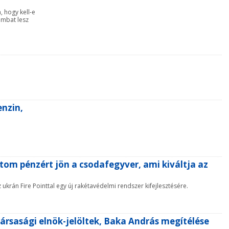
 hogy kell-e
ombat lesz
enzin,
om pénzért jön a csodafegyver, ami kiváltja az
 ukrán Fire Pointtal egy új rakétavédelmi rendszer kifejlesztésére.
társasági elnök-jelöltek, Baka András megítélése