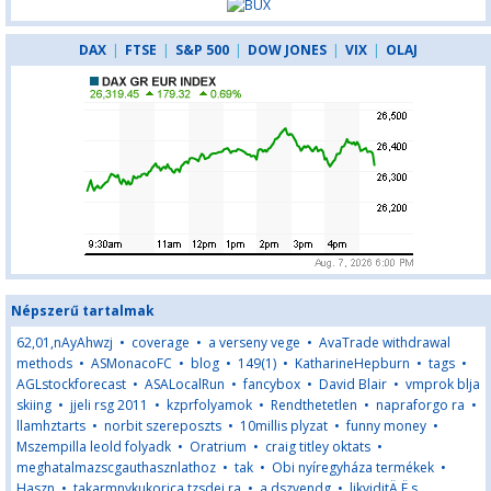
DAX
|
FTSE
|
S&P 500
|
DOW JONES
|
VIX
|
OLAJ
Népszerű tartalmak
62,01,nAyAhwzj
•
coverage
•
a verseny vege
•
AvaTrade withdrawal
methods
•
ASMonacoFC
•
blog
•
149(1)
•
KatharineHepburn
•
tags
•
AGLstockforecast
•
ASALocalRun
•
fancybox
•
David Blair
•
vmprok blja
skiing
•
jjeli rsg 2011
•
kzprfolyamok
•
Rendthetetlen
•
napraforgo ra
•
llamhztarts
•
norbit szereposzts
•
10millis plyzat
•
funny money
•
Mszempilla leold folyadk
•
Oratrium
•
craig titley oktats
•
meghatalmazscgauthasznlathoz
•
tak
•
Obi nyíregyháza termékek
•
Haszn
•
takarmnykukorica tzsdei ra
•
a dszvendg
•
likviditÄ Ë s