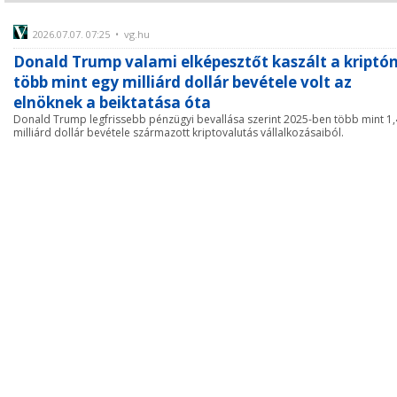
2026.07.07. 07:25 • vg.hu
Donald Trump valami elképesztőt kaszált a kriptón
több mint egy milliárd dollár bevétele volt az
elnöknek a beiktatása óta
Donald Trump legfrissebb pénzügyi bevallása szerint 2025-ben több mint 1,
milliárd dollár bevétele származott kriptovalutás vállalkozásaiból.