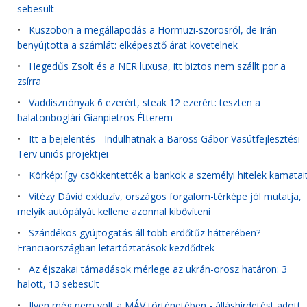
sebesült
•
Küszöbön a megállapodás a Hormuzi-szorosról, de Irán
benyújtotta a számlát: elképesztő árat követelnek
•
Hegedűs Zsolt és a NER luxusa, itt biztos nem szállt por a
zsírra
•
Vaddisznónyak 6 ezerért, steak 12 ezerért: teszten a
balatonboglári Gianpietros Étterem
•
Itt a bejelentés - Indulhatnak a Baross Gábor Vasútfejlesztési
Terv uniós projektjei
•
Körkép: így csökkentették a bankok a személyi hitelek kamatai
•
Vitézy Dávid exkluzív, országos forgalom-térképe jól mutatja,
melyik autópályát kellene azonnal kibővíteni
•
Szándékos gyújtogatás áll több erdőtűz hátterében?
Franciaországban letartóztatások kezdődtek
•
Az éjszakai támadások mérlege az ukrán-orosz határon: 3
halott, 13 sebesült
•
Ilyen még nem volt a MÁV történetében - álláshirdetést adott