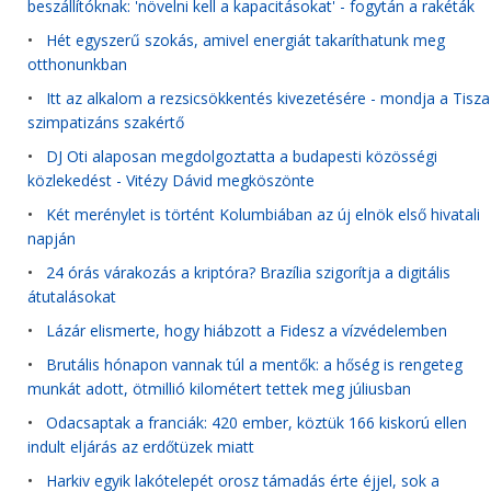
beszállítóknak: 'növelni kell a kapacitásokat' - fogytán a rakéták
•
Hét egyszerű szokás, amivel energiát takaríthatunk meg
otthonunkban
•
Itt az alkalom a rezsicsökkentés kivezetésére - mondja a Tisza
szimpatizáns szakértő
•
DJ Oti alaposan megdolgoztatta a budapesti közösségi
közlekedést - Vitézy Dávid megköszönte
•
Két merénylet is történt Kolumbiában az új elnök első hivatali
napján
•
24 órás várakozás a kriptóra? Brazília szigorítja a digitális
átutalásokat
•
Lázár elismerte, hogy hiábzott a Fidesz a vízvédelemben
•
Brutális hónapon vannak túl a mentők: a hőség is rengeteg
munkát adott, ötmillió kilométert tettek meg júliusban
•
Odacsaptak a franciák: 420 ember, köztük 166 kiskorú ellen
indult eljárás az erdőtüzek miatt
•
Harkiv egyik lakótelepét orosz támadás érte éjjel, sok a