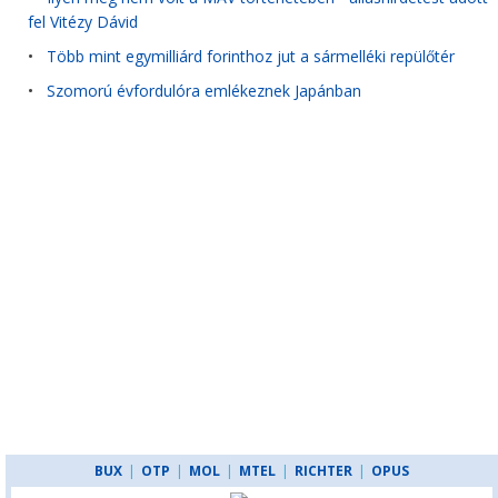
fel Vitézy Dávid
•
Több mint egymilliárd forinthoz jut a sármelléki repülőtér
•
Szomorú évfordulóra emlékeznek Japánban
BUX
|
OTP
|
MOL
|
MTEL
|
RICHTER
|
OPUS