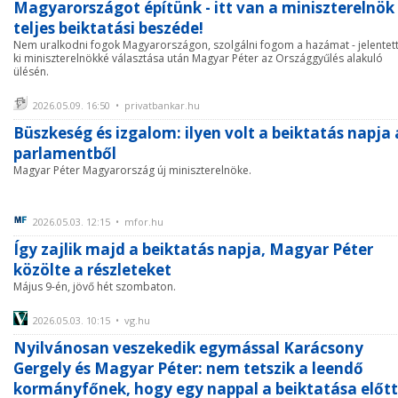
Magyarországot építünk - itt van a miniszterelnök
teljes beiktatási beszéde!
Nem uralkodni fogok Magyarországon, szolgálni fogom a hazámat - jelentet
ki miniszterelnökké választása után Magyar Péter az Országgyűlés alakuló
ülésén.
2026.05.09. 16:50 • privatbankar.hu
Büszkeség és izgalom: ilyen volt a beiktatás napja 
parlamentből
Magyar Péter Magyarország új miniszterelnöke.
2026.05.03. 12:15 • mfor.hu
Így zajlik majd a beiktatás napja, Magyar Péter
közölte a részleteket
Május 9-én, jövő hét szombaton.
2026.05.03. 10:15 • vg.hu
Nyilvánosan veszekedik egymással Karácsony
Gergely és Magyar Péter: nem tetszik a leendő
kormányfőnek, hogy egy nappal a beiktatása előtt