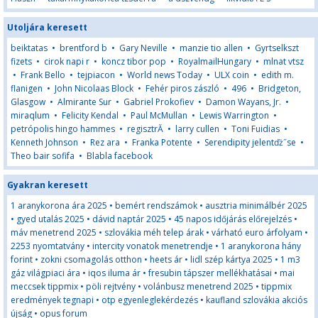
Utoljára keresett
beiktatas
•
brentford b
•
Gary Neville
•
manzie tio allen
•
Gyrtselkszt
fizets
•
cirok napi r
•
koncz tibor pop
•
RoyalmailHungary
•
mlnat vtsz
•
Frank Bello
•
tejpiacon
•
World news Today
•
ULX coin
•
edith m.
flanigen
•
John Nicolaas Block
•
Fehér piros zászló
•
496
•
Bridgeton,
Glasgow
•
Almirante Sur
•
Gabriel Prokofiev
•
Damon Wayans, Jr.
•
miraqlum
•
Felicity Kendal
•
Paul McMullan
•
Lewis Warrington
•
petrópolis hingo hammes
•
regisztrĂ
•
larry cullen
•
Toni Fuidias
•
Kenneth Johnson
•
Rez ara
•
Franka Potente
•
Serendipity jelentďż˝se
•
Theo bair sofifa
•
Blabla facebook
Gyakran keresett
1 aranykorona ára 2025
•
bemért rendszámok
•
ausztria minimálbér 2025
•
gyed utalás 2025
•
dávid naptár 2025
•
45 napos időjárás előrejelzés
•
máv menetrend 2025
•
szlovákia méh telep árak
•
várható euro árfolyam
•
2253 nyomtatvány
•
intercity vonatok menetrendje
•
1 aranykorona hány
forint
•
zokni csomagolás otthon
•
heets ár
•
lidl szép kártya 2025
•
1 m3
gáz világpiaci ára
•
iqos iluma ár
•
fresubin tápszer mellékhatásai
•
mai
meccsek tippmix
•
pöli rejtvény
•
volánbusz menetrend 2025
•
tippmix
eredmények tegnapi
•
otp egyenleglekérdezés
•
kaufland szlovákia akciós
újság
•
opus forum