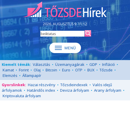
2026. AUGUSZTUS 9. 11:12
Kiemelt témák:
Választás
•
Üzemanyagárak
•
GDP
•
Infláció
•
Kamat
•
Forint
•
Olaj
•
Bitcoin
•
Euro
•
OTP
•
BUX
•
Tőzsde
•
Elemzés
•
Állampapír
Gyorslinkek:
Hazai részvény
•
Tőzsdeindexek
•
Valós idejű
árfolyamok
•
Határidős index
•
Deviza árfolyam
•
Arany árfolyam
•
Kriptovaluta árfolyam