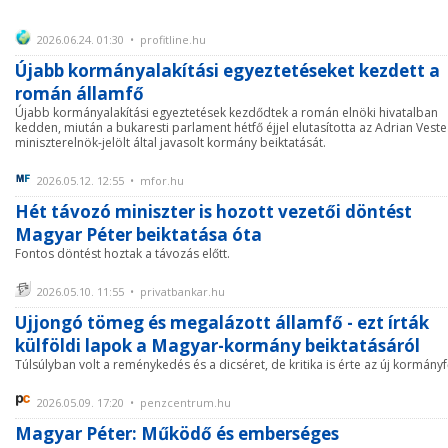
2026.06.24. 01:30 • profitline.hu
Újabb kormányalakítási egyeztetéseket kezdett a
román államfő
Újabb kormányalakítási egyeztetések kezdődtek a román elnöki hivatalban
kedden, miután a bukaresti parlament hétfő éjjel elutasította az Adrian Vest
miniszterelnök-jelölt által javasolt kormány beiktatását.
2026.05.12. 12:55 • mfor.hu
Hét távozó miniszter is hozott vezetői döntést
Magyar Péter beiktatása óta
Fontos döntést hoztak a távozás előtt.
2026.05.10. 11:55 • privatbankar.hu
Ujjongó tömeg és megalázott államfő - ezt írták
külföldi lapok a Magyar-kormány beiktatásáról
Túlsúlyban volt a reménykedés és a dicséret, de kritika is érte az új kormányf
2026.05.09. 17:20 • penzcentrum.hu
Magyar Péter: Működő és emberséges