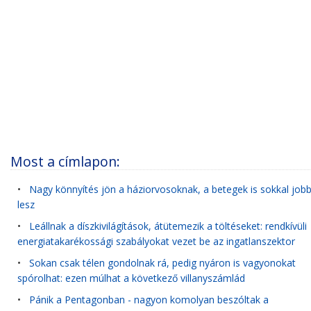
Most a címlapon:
•
Nagy könnyítés jön a háziorvosoknak, a betegek is sokkal job
lesz
•
Leállnak a díszkivilágítások, átütemezik a töltéseket: rendkívüli
energiatakarékossági szabályokat vezet be az ingatlanszektor
•
Sokan csak télen gondolnak rá, pedig nyáron is vagyonokat
spórolhat: ezen múlhat a következő villanyszámlád
•
Pánik a Pentagonban - nagyon komolyan beszóltak a