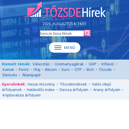
2026. AUGUSZTUS 8. 14:51
Kiemelt témák:
Választás
•
Üzemanyagárak
•
GDP
•
Infláció
•
Kamat
•
Forint
•
Olaj
•
Bitcoin
•
Euro
•
OTP
•
BUX
•
Tőzsde
•
Elemzés
•
Állampapír
Gyorslinkek:
Hazai részvény
•
Tőzsdeindexek
•
Valós idejű
árfolyamok
•
Határidős index
•
Deviza árfolyam
•
Arany árfolyam
•
Kriptovaluta árfolyam