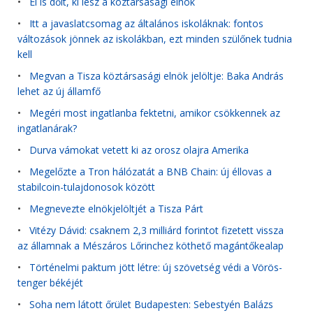
•
El is dőlt, ki lesz a köztársasági elnök
•
Itt a javaslatcsomag az általános iskoláknak: fontos
változások jönnek az iskolákban, ezt minden szülőnek tudnia
kell
•
Megvan a Tisza köztársasági elnök jelöltje: Baka András
lehet az új államfő
•
Megéri most ingatlanba fektetni, amikor csökkennek az
ingatlanárak?
•
Durva vámokat vetett ki az orosz olajra Amerika
•
Megelőzte a Tron hálózatát a BNB Chain: új éllovas a
stabilcoin-tulajdonosok között
•
Megnevezte elnökjelöltjét a Tisza Párt
•
Vitézy Dávid: csaknem 2,3 milliárd forintot fizetett vissza
az államnak a Mészáros Lőrinchez köthető magántőkealap
•
Történelmi paktum jött létre: új szövetség védi a Vörös-
tenger békéjét
•
Soha nem látott őrület Budapesten: Sebestyén Balázs