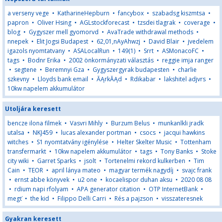
a verseny vege
•
KatharineHepburn
•
fancybox
•
szabadsg kiszmtsa
•
papron
•
Oliver Hsing
•
AGLstockforecast
•
tzsdei tlagrak
•
coverage
•
blog
•
Gygyszer mell gyomorvd
•
AvaTrade withdrawal methods
•
nnepek
•
Elit Jogsi Budapest
•
62,01,nAyAhwzj
•
David Blair
•
jvedelem
igazols nyomtatvany
•
ASALocalRun
•
149(1)
•
Srrt
•
ASMonacoFC
•
tags
•
Bodnr Erika
•
2002 önkormányzati választás
•
reggie imja ranger
•
segtene
•
Beremnyi Gza
•
Gygyszergyrak budapesten
•
charlie
szkevny
•
Lloyds bank email
•
ĂĄrkĂĄd
•
Rdikabar
•
lakshitel adjvrs
•
10kw napelem akkumulátor
Utoljára keresett
bencze ilona filmek
•
Vasvri Mihly
•
Burzum Belus
•
munkanlkli jradk
utalsa
•
NKJ459
•
lucas alexander portman
•
csocs
•
jacqui hawkins
witches
•
S1 nyomtatvány igénylése
•
Helter Skelter Music
•
Tottenham
transfermarkt
•
10kw napelem akkumulátor
•
tags
•
Tony Banks
•
Stoke
city wiki
•
Garret Sparks
•
jsolt
•
Tortenelmi rekord kulkerben
•
Tim
Cain
•
TEOR
•
april lánya mateo
•
magyar termék nagydíj
•
svajc frank
•
ernst abbe könyvek
•
u2 one
•
kocaelispor duhan aksu
•
2020 08 08
•
rdium napi rfolyam
•
APA generator citation
•
OTP InternetBank
•
megť
•
the kid
•
Filippo Delli Carri
•
Rés a pajzson
•
visszateresnek
Gyakran keresett