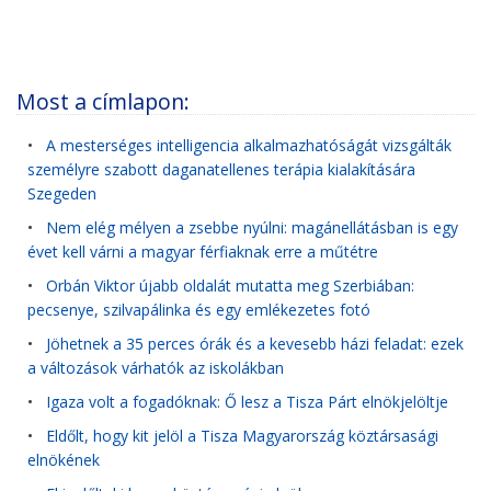
Most a címlapon:
•
A mesterséges intelligencia alkalmazhatóságát vizsgálták
személyre szabott daganatellenes terápia kialakítására
Szegeden
•
Nem elég mélyen a zsebbe nyúlni: magánellátásban is egy
évet kell várni a magyar férfiaknak erre a műtétre
•
Orbán Viktor újabb oldalát mutatta meg Szerbiában:
pecsenye, szilvapálinka és egy emlékezetes fotó
•
Jöhetnek a 35 perces órák és a kevesebb házi feladat: ezek
a változások várhatók az iskolákban
•
Igaza volt a fogadóknak: Ő lesz a Tisza Párt elnökjelöltje
•
Eldőlt, hogy kit jelöl a Tisza Magyarország köztársasági
elnökének