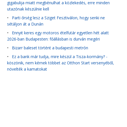
gigabulija miatt megbénulhat a közlekedés, erre minden
utazónak készülnie kell
•
Parti őrség lesz a Sziget Fesztiválon, hogy senki ne
sétáljon át a Dunán
•
Ennyit keres egy motoros ételfutár egyetlen hét alatt
2026-ban Budapesten: főállásban is durván megéri
•
Bizarr baleset történt a budapesti metrón
•
Ez a bank már tudja, mire készül a Tisza-kormány? -
köszönik, nem kérnek többet az Otthon Start versenyéből,
növelték a kamatokat