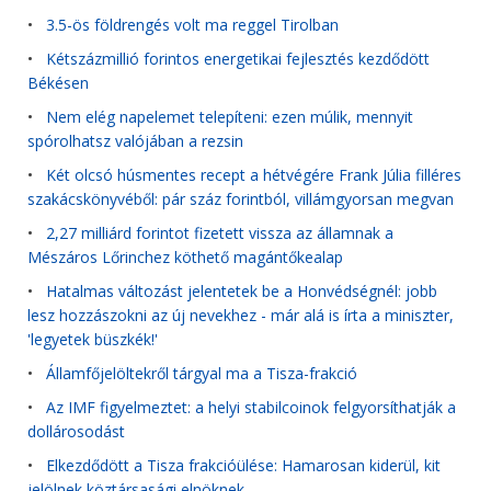
•
3.5-ös földrengés volt ma reggel Tirolban
•
Kétszázmillió forintos energetikai fejlesztés kezdődött
Békésen
•
Nem elég napelemet telepíteni: ezen múlik, mennyit
spórolhatsz valójában a rezsin
•
Két olcsó húsmentes recept a hétvégére Frank Júlia filléres
szakácskönyvéből: pár száz forintból, villámgyorsan megvan
•
2,27 milliárd forintot fizetett vissza az államnak a
Mészáros Lőrinchez köthető magántőkealap
•
Hatalmas változást jelentetek be a Honvédségnél: jobb
lesz hozzászokni az új nevekhez - már alá is írta a miniszter,
'legyetek büszkék!'
•
Államfőjelöltekről tárgyal ma a Tisza-frakció
•
Az IMF figyelmeztet: a helyi stabilcoinok felgyorsíthatják a
dollárosodást
•
Elkezdődött a Tisza frakcióülése: Hamarosan kiderül, kit
jelölnek köztársasági elnöknek