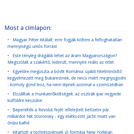
Most a címlapon:
•
Magyar Péter kitálalt: erre fogják költeni a felfoghatatlan
mennyiségű uniós forrást
•
Este tényleg drágább lehet az áram Magyarországon?
Megszólalt a szakértő, kiderült, mennyire reális az ötlet
•
Egyelőre megúszta a bóvlit Románia: újabb hitelminősítő
kegyelmezett meg Bukarestnek, de nincs miért megnyugodni
- komoly gond lesz, ha nem lépnek azonnal a szomszédban
•
Elszálltak a munkaerőköltségek: az osztrák ipar negyede
külföldre készülne
•
Beperelték a Revolut fejét: elfelejtett befizetni pár
milliárdot Nik Storonsky - egy elátkozott jacht miatt van
óriási balhé
•
Kitartott a techrészvények jó formája New Yorkban