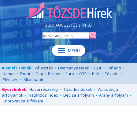
2026. AUGUSZTUS 8. 11:05
Kiemelt témák:
Választás
•
Üzemanyagárak
•
GDP
•
Infláció
•
Kamat
•
Forint
•
Olaj
•
Bitcoin
•
Euro
•
OTP
•
BUX
•
Tőzsde
•
Elemzés
•
Állampapír
Gyorslinkek:
Hazai részvény
•
Tőzsdeindexek
•
Valós idejű
árfolyamok
•
Határidős index
•
Deviza árfolyam
•
Arany árfolyam
•
Kriptovaluta árfolyam