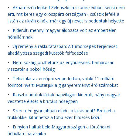
•
Aknamezőn lépked Zelenszkij a szomszédban: senki nem
érti, mit keres egy oroszpárti országban - csúszik lefelé a
listán az ukrán elnök, már egy új nevet is bedobtak helyette
•
Kiderült, mennyi magyar áldozata volt az embertelen
hőhullámnak
•
Új remény a rákkutatásban: A tumorsejtek terjedését
akadályozza szegedi kutatók felfedezése
•
Nem sokáig örülhetünk az enyhülésnek: hamarosan
visszatér a pokoli hőség
•
Telitalálat az európai szuperlottón, valaki 11 milliárd
forintot nyert! Mutatjuk a giganyereményt érő számokat
•
Riasztó adatok láttak napvilágot: kiderült, hány magyar
vesztette életét a brutális hőségben
•
Szeretnéd gyorsabban eladni a lakásodat? Ezekkel a
trükkökkel kitűnhetsz a több ezer hirdetés közül
•
Ennyien haltak bele Magyarországon a történelmi
hőhullám hatásaiba