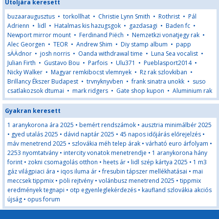
Utoljára keresett
buzaaraugusztus
•
torkollhat
•
Christie Lynn Smith
•
Rothrist
•
Pál
Adrienn
•
lidl
•
Hatalmas kis hazugsgok
•
gazdasagi
•
Baden fc
•
Newport mirror mount
•
Ferdinand Piëch
•
Nemzetkzi vonatjegy rak
•
Alec Georgen
•
TEOR
•
Andrew Shim
•
Diy stamp album
•
papp
sÄÄdnor
•
josh norris
•
Oanda withdrawal time
•
Luna Sea vocalist
•
Julian Firth
•
Gustavo Bou
•
Parfois
•
Ulu371
•
Pueblasport2014
•
Nicky Walker
•
Magyar remkibocst vlemnyek
•
Rz rak szlovkiban
•
Brillancy Ékszer Budapest
•
trvnyknyvben
•
frank sinatra unokk
•
suso
csatlakozsok dtumai
•
mark ridgers
•
Gate shop kupon
•
Aluminium rak
Gyakran keresett
1 aranykorona ára 2025
•
bemért rendszámok
•
ausztria minimálbér 2025
•
gyed utalás 2025
•
dávid naptár 2025
•
45 napos időjárás előrejelzés
•
máv menetrend 2025
•
szlovákia méh telep árak
•
várható euro árfolyam
•
2253 nyomtatvány
•
intercity vonatok menetrendje
•
1 aranykorona hány
forint
•
zokni csomagolás otthon
•
heets ár
•
lidl szép kártya 2025
•
1 m3
gáz világpiaci ára
•
iqos iluma ár
•
fresubin tápszer mellékhatásai
•
mai
meccsek tippmix
•
pöli rejtvény
•
volánbusz menetrend 2025
•
tippmix
eredmények tegnapi
•
otp egyenleglekérdezés
•
kaufland szlovákia akciós
újság
•
opus forum