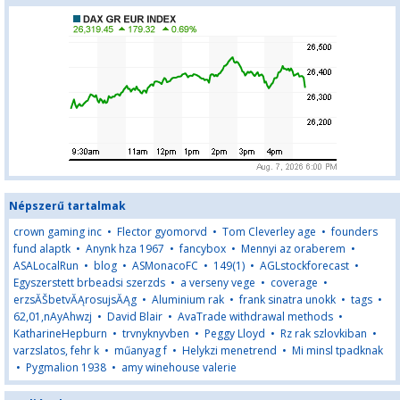
Népszerű tartalmak
crown gaming inc
•
Flector gyomorvd
•
Tom Cleverley age
•
founders
fund alaptk
•
Anynk hza 1967
•
fancybox
•
Mennyi az oraberem
•
ASALocalRun
•
blog
•
ASMonacoFC
•
149(1)
•
AGLstockforecast
•
Egyszerstett brbeadsi szerzds
•
a verseny vege
•
coverage
•
erzsĂŠbetvĂĄrosujsĂĄg
•
Aluminium rak
•
frank sinatra unokk
•
tags
•
62,01,nAyAhwzj
•
David Blair
•
AvaTrade withdrawal methods
•
KatharineHepburn
•
trvnyknyvben
•
Peggy Lloyd
•
Rz rak szlovkiban
•
varzslatos, fehr k
•
műanyag f
•
Helykzi menetrend
•
Mi minsl tpadknak
•
Pygmalion 1938
•
amy winehouse valerie