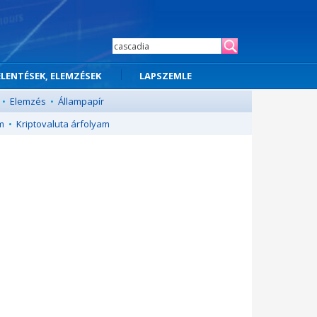
ELENTÉSEK, ELEMZÉSEK
LAPSZEMLE
•
Elemzés
•
Állampapír
m
•
Kriptovaluta árfolyam